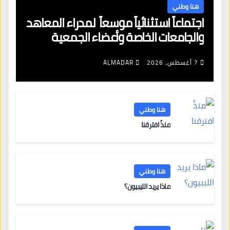
هنا وطني
اجتماعاً استثنائياً موسعاً لمدراء المعاهد
والجامعات الخاصة وأعضاء الجمعية
العمومية للنقابة العامة لمؤسسات
التعليم والتدريب الخاص في ليبيا
7 أغسطس، 2026
ALMADAR
هنا وطني
منذُ افترقنا
هنا وطني
ماذا يريد الليبيون؟