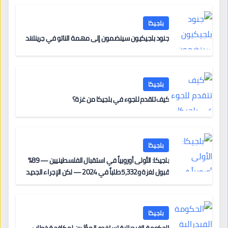
بلجيكا
جنود بلجيكيون سينضمون إلى مهمة الناتو في جرينلاند
بلجيكا
كيف تتقدم للجوء في بلجيكا من غزة؟
بلجيكا
بلجيكا: الأولى أوروبياً في استقبال الفلسطينيين — 89%
قبول لغزة و5,332 طلباً في 2024 — لكن الإجراء الجديد
من 12 يونيو يُعقّد المسار لمن يحمل وضعاً في دولة EU
أخرى
بلجيكا