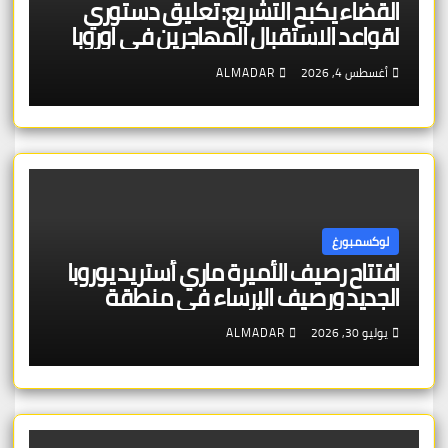
القضاء يكبح التشريع: تعليق دستوري
لقواعد الاستقبال المهاجرين في اوروبا
أغسطس 4, 2026
ALMADAR
لوكسمبورغ
افتتاح رصيف الأميرة ماري أستريد يوروبا
الجديد ورصيف الإرساء في منطقة
شنغن – بنية تحتية عالية الجودة تخدم
يوليو 30, 2026
ALMADAR
الجمهور والتراث الأوروبي