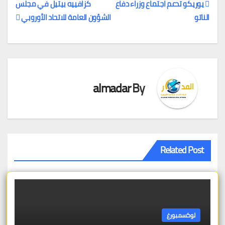
يوريكو تدعم اجتماع وزراء دفاع
كزافييه بيتيل في مجلس
الناتو
الشؤون العامة للاتحاد الأوروبي
تصفّح
المقالات
almadar
By
Related Post
لوكسمبورغ