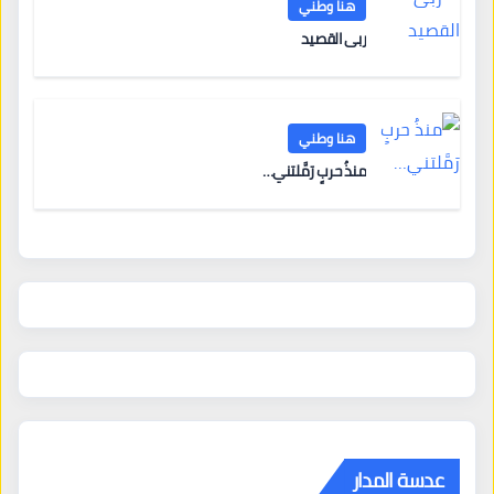
هنا وطني
ربى القصيد
هنا وطني
منذُ حربٍ رَمَّلتني…
عدسة المدار