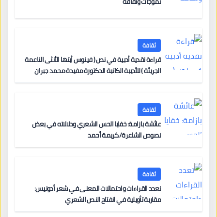
تموجات وثقافة
ثقافة
قراءة نقدية أدبية في نص ( فينوس أيتها الأنثى الناعمة
الجريئة ) للأديبة الكاتبة الدكتورة مفيدة محمد جبران
ثقافة
عائشة بازامة: خفايا الحس الشعري ودلالاته في بعض
نصوص الشاعرة/ كريمة أحمد
ثقافة
تعدد القراءات واحتمالات المعنى في شعر أدونيس:
مقاربة تأويلية في انفتاح النص الشعري