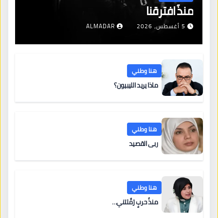
منذُ افترقنا
5 أغسطس، 2026
ALMADAR
هنا وطني
ماذا يريد الليبيون؟
هنا وطني
ربى القصيد
هنا وطني
منذُ حربٍ رَمَّلتني…