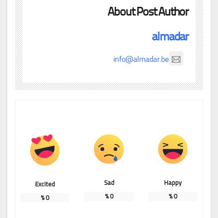
About Post Author
almadar
info@almadar.be
Sad
Happy
Excited
%
0
%
0
%
0