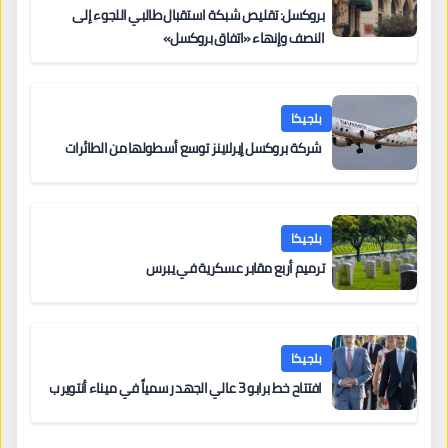
بروكسل: تقليص شبكة استقبال طالبي اللجوء إلى
النصف وإنهاء «اتفاق بروكسل»
بلجيكا
شركة بروكسل إيرلاينز توسع أسطولها من الطائرات
بلجيكا
ترميم أربع مقابر عسكرية في يبرس
بلجيكا
افتتاح خط برابو 3 عالي الجهد رسمياً في ميناء أنتويرب