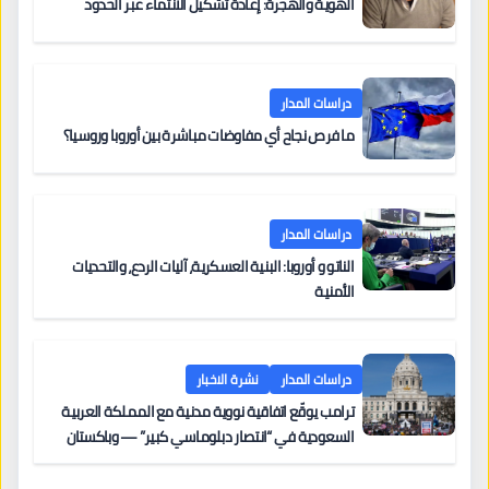
الهوية والهجرة: إعادة تشكيل الانتماء عبر الحدود
دراسات المدار
ما فرص نجاح أي مفاوضات مباشرة بين أوروبا وروسيا؟
دراسات المدار
الناتو و أوروبا: البنية العسكرية، آليات الردع، والتحديات
الأمنية
دراسات المدار
نشرة الاخبار
ترامب يوقّع اتفاقية نووية مدنية مع المملكة العربية
السعودية في “انتصار دبلوماسي كبير” — وباكستان
تطلب 10 مليارات دولار مقابل وساطتها في إيران