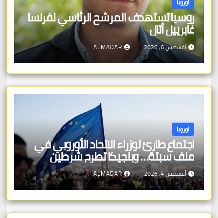
اوروبا
روسيا تستهدف المرشح الرئاسي لفرنسا
غابرييل أتال
أغسطس 6, 2026
ALMADAR
اوروبا
اجتماع طارئ لوزراء الاتحاد الأوروبي في
ملف سبتة… وبلجيكا تطرح شرطين
أغسطس 4, 2026
ALMADAR