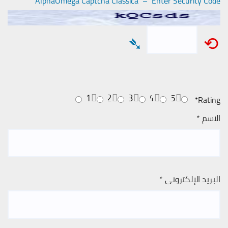
AlphaOmega Captcha Classica – Enter Security Code
➴
⟲
1
2
3
4
5
*
Rating
الاسم
*
البريد الإلكتروني
*