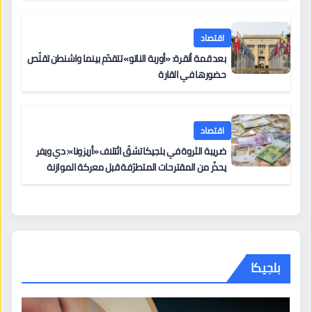
اقتصاد
بعد قمة أنقرة: «أوربة الناتو» تتقدّم بينما واشنطن تقلّص
حضورها في القارة
اقتصاد
ضريبة الثروة في بلجيكا تشقّ ائتلاف «أريزونا»: دي ويفر
يحذّر من المقترحات المتطرّفة قبل معركة الموازنة
بلجيكا