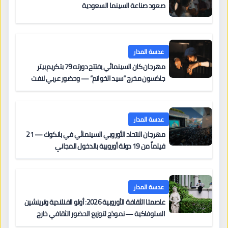
صعود صناعة السينما السعودية
عدسة المدار
مهرجان كان السينمائي يفتتح دورته 79 بتكريم بيتر
جاكسون مخرج “سيد الخواتم” — وحضور عربي لافت
على السجادة الحمراء يضم نادين نجيم وآسر ياسين وخالد
مزنر ضمن لجنة التحكيم
عدسة المدار
مهرجان الاتحاد الأوروبي السينمائي في بانكوك — 21
فيلماً من 19 دولة أوروبية بالدخول المجاني
عدسة المدار
عاصمتا الثقافة الأوروبية 2026: أولو الفنلندية وترينشين
السلوفاكية — نموذج لتوزيع الحضور الثقافي خارج
المراكز الكبرى