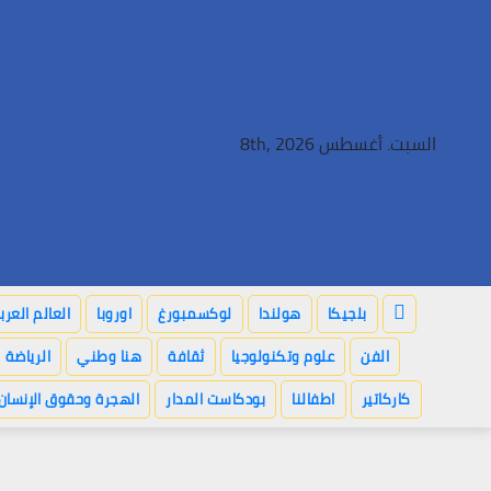
Ski
t
conten
السبت. أغسطس 8th, 2026
بلجيكا
هولندا
لوكسمبورغ
اوروبا
العالم العر
الفن
علوم وتكنولوجيا
ثقافة
هنا وطني
الرياضة
كاركاتير
اطفالنا
بودكاست المدار
الهجرة وحقوق الإنسان