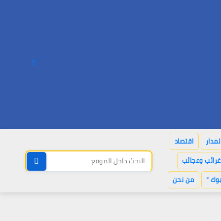
لمدار
اقتصاد
غرائب وعجائب
وك “
من نحن