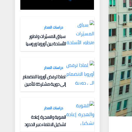
الفكرية وآليات
التعبئة
دراسات المدار
سباق المسيّرات وتطور
الأسلحة بين أوروبا وروسيا
دراسات المدار
لماذا ترفض أوروبا الانضمام
إلى دورية مشتركة لتأمين
الملاحة البحرية؟
دراسات المدار
الهوية والهجرة: إعادة
تشكيل الانتماء عبر الحدود