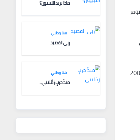
ماذا يريد الليبيون؟
ا تتوفر
هنا وطني
ربى القصيد
ح أن البلدية ستحصل على 70 مليون يورو من دعم الإقليم خلال عشر سنوات، بينما يحتاج الأمر فعلياً إلى 200
هنا وطني
منذُ حربٍ رَمَّلتني…