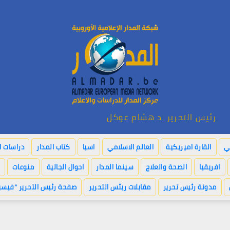
رئيس التحرير .د هشام عوكل
بي
القارة اميريكية
العالم الاسلامي
اسيا
كتاب المدار
دراسات ا
افريقيا
الصحة والعلاج
سينما المدار
احوال الجالية
منوعات
مدونة رئيس تحرير
مقابلات ريئس التحرير
صفحة رئيس التحرير “فيسب