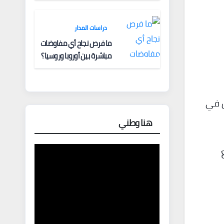
دراسات المدار
ما فرص نجاح أي مفاوضات
مباشرة بين أوروبا وروسيا؟
س في
هنا وطني