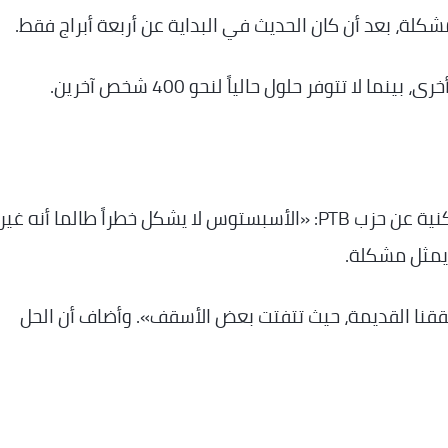
مشكلة، بعد أن كان الحديث في البداية عن أربعة أبراج فقط.
ا تتوفر حلول حالياً لنحو 400 شخص آخرين.
وصرح **ديرك دي بلوك**، المكلف بالشؤون السكنية عن حزب PTB: «الأسبستوس لا يشكل خطراً طالما أنه غير
ا يمثل مشكلة.
ققنا القديمة، حيث تتفتت بعض الأسقف». وأضاف أن الحل