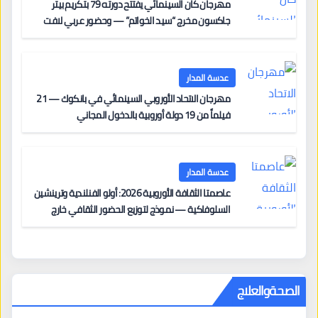
مهرجان كان السينمائي يفتتح دورته 79 بتكريم بيتر
جاكسون مخرج “سيد الخواتم” — وحضور عربي لافت
على السجادة الحمراء يضم نادين نجيم وآسر ياسين وخالد
مزنر ضمن لجنة التحكيم
عدسة المدار
مهرجان الاتحاد الأوروبي السينمائي في بانكوك — 21
فيلماً من 19 دولة أوروبية بالدخول المجاني
عدسة المدار
عاصمتا الثقافة الأوروبية 2026: أولو الفنلندية وترينشين
السلوفاكية — نموذج لتوزيع الحضور الثقافي خارج
المراكز الكبرى
الصحةوالعلاج