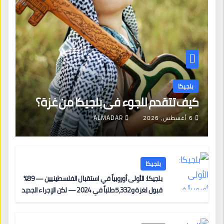
بلجيكا
كيف تتقدم للجوء في بلجيكا من غزة؟
6 أغسطس، 2026
ALMADAR
بلجيكا
بلجيكا: الأولى أوروبياً في استقبال الفلسطينيين — 89%
قبول لغزة و5,332 طلباً في 2024 — لكن الإجراء الجديد
من 12 يونيو يُعقّد المسار لمن يحمل وضعاً في دولة EU
أخرى