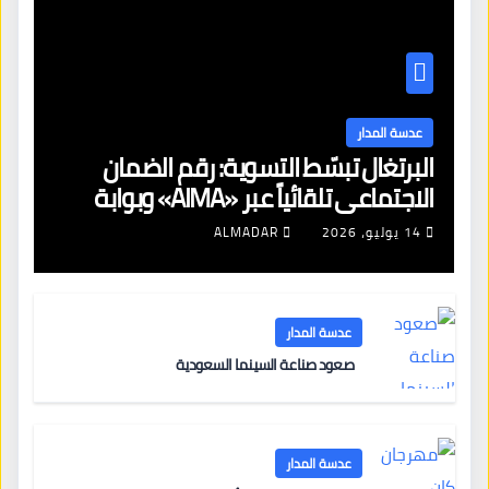
عدسة المدار
البرتغال تبسّط التسوية: رقم الضمان
الاجتماعي تلقائياً عبر «AIMA» وبوابة
جديدة لتجديد الإقامات
14 يوليو، 2026
ALMADAR
عدسة المدار
صعود صناعة السينما السعودية
عدسة المدار