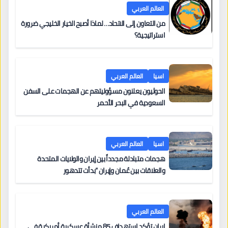
العالم العربي
من التعاون إلى الاتحاد… لماذا أصبح الخيار الخليجي ضرورة
استراتيجية؟
اسيا
العالم العربي
الحوثيون يعلنون مسؤوليتهم عن الهجمات على السفن
السعودية في البحر الأحمر
اسيا
العالم العربي
هجمات متبادلة مجدداً بين إيران والولايات المتحدة
والعلاقات بين عُمان وإيران “بدأت تتدهور
العالم العربي
إيران تؤكد استهداف 85 منشأة عسكرية أمريكية في