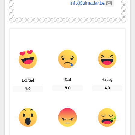
info@almadar.be
Sad
Happy
Excited
%
0
%
0
%
0