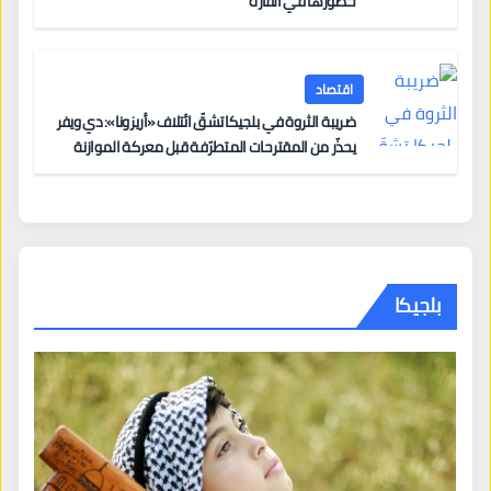
حضورها في القارة
اقتصاد
ضريبة الثروة في بلجيكا تشقّ ائتلاف «أريزونا»: دي ويفر
يحذّر من المقترحات المتطرّفة قبل معركة الموازنة
بلجيكا