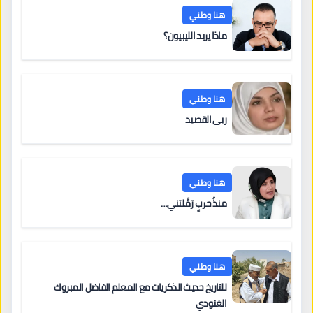
هنا وطني
ماذا يريد الليبيون؟
هنا وطني
ربى القصيد
هنا وطني
منذُ حربٍ رَمَّلتني…
هنا وطني
للتاريخ حديث الذكريات مع المعلم الفاضل المبروك
الغنودي