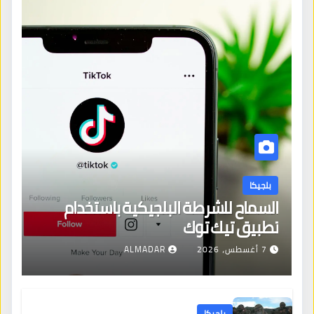
بلجيكا
السماح للشرطة البلجيكية باستخدام
تطبيق تيك توك
7 أغسطس، 2026
ALMADAR
بلجيكا