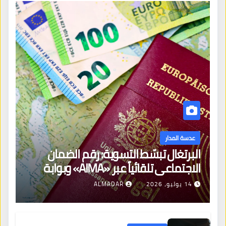
عدسة المدار
البرتغال تبسّط التسوية: رقم الضمان
الاجتماعي تلقائياً عبر «AIMA» وبوابة
جديدة لتجديد الإقامات
14 يوليو، 2026
ALMADAR