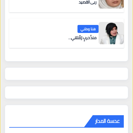
ربى القصيد
هنا وطني
منذُ حربٍ رَمَّلتني…
عدسة المدار