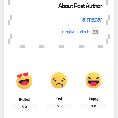
About Post Author
almadar
info@almadar.be
Sad
Happy
Excited
%
0
%
0
%
0