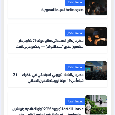
عدسة المدار
صعود صناعة السينما السعودية
عدسة المدار
مهرجان كان السينمائي يفتتح دورته 79 بتكريم بيتر
جاكسون مخرج “سيد الخواتم” — وحضور عربي لافت
على السجادة الحمراء يضم نادين نجيم وآسر ياسين وخالد
مزنر ضمن لجنة التحكيم
عدسة المدار
مهرجان الاتحاد الأوروبي السينمائي في بانكوك — 21
فيلماً من 19 دولة أوروبية بالدخول المجاني
عدسة المدار
عاصمتا الثقافة الأوروبية 2026: أولو الفنلندية وترينشين
السلوفاكية — نموذج لتوزيع الحضور الثقافي خارج