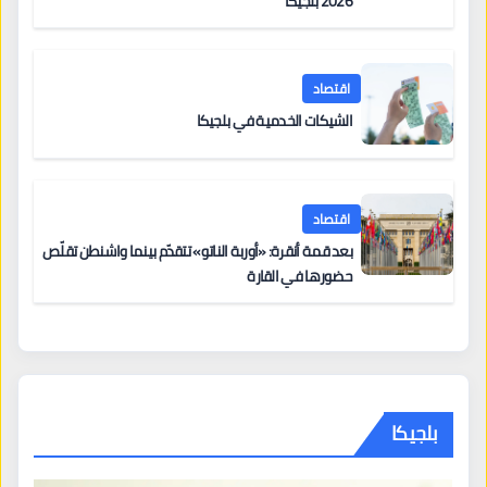
2026 بلجيكا
اقتصاد
الشيكات الخدمية في بلجيكا
اقتصاد
بعد قمة أنقرة: «أوربة الناتو» تتقدّم بينما واشنطن تقلّص
حضورها في القارة
بلجيكا