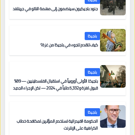
جنود بلجيكيون سينضمون إلى مهمة الناتو في جرينلاند
بلجيكا
كيف تتقدم للجوء في بلجيكا من غزة؟
بلجيكا
بلجيكا: الأولى أوروبياً في استقبال الفلسطينيين — 89%
قبول لغزة و5,332 طلباً في 2024 — لكن الإجراء الجديد
من 12 يونيو يُعقّد المسار لمن يحمل وضعاً في دولة EU
أخرى
بلجيكا
الحكومة الفيدرالية تستخدم المؤثرين لمكافحة خطاب
الكراهية على الإنترنت