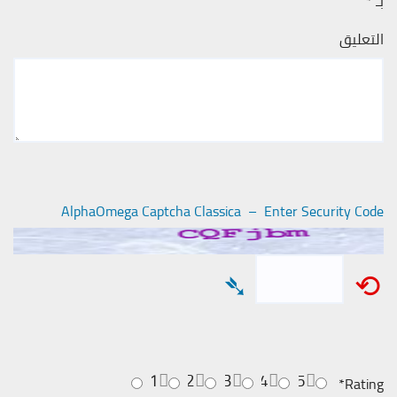
بـ
*
التعليق
AlphaOmega Captcha Classica – Enter Security Code
➴
⟲
1
2
3
4
5
*
Rating