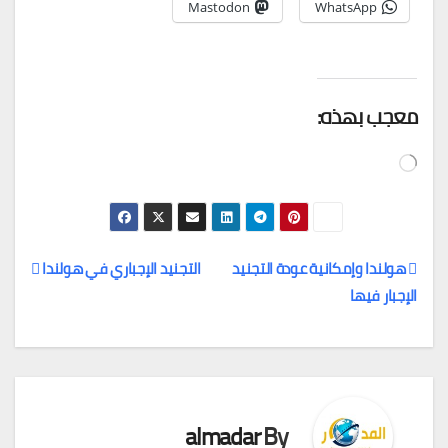
Mastodon
WhatsApp
معجب بهذه:
جاري
التحميل…
هولندا وإمكانية عودة التجنيد
التجنيد الإجباري في هولندا
الإجبار فيها
تصفّح
المقالات
almadar
By