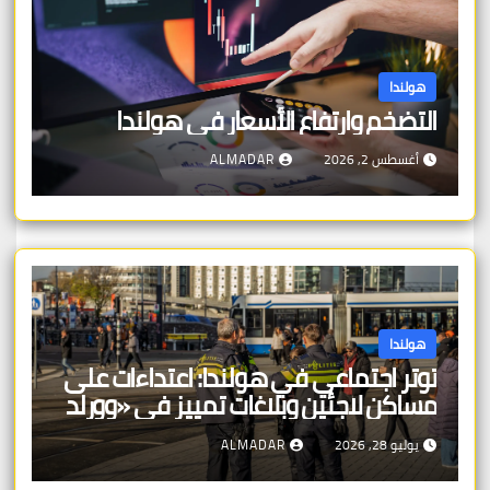
هولندا
التضخم وارتفاع الأسعار في هولندا
أغسطس 2, 2026
ALMADAR
هولندا
توتر اجتماعي في هولندا: اعتداءات على
مساكن لاجئين وبلاغات تمييز في «وورلد
برايد»
يوليو 28, 2026
ALMADAR