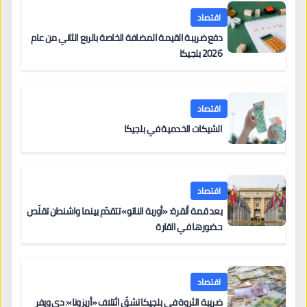
اقتصاد
دفع ضريبة القيمة المضافة الخاصة بالربع الثاني من عام
2026 بلجيكا
اقتصاد
الشيكات الخدمية في بلجيكا
اقتصاد
بعد قمة أنقرة: «أوربة الناتو» تتقدّم بينما واشنطن تقلّص
حضورها في القارة
اقتصاد
ضريبة الثروة في بلجيكا تشقّ ائتلاف «أريزونا»: دي ويفر