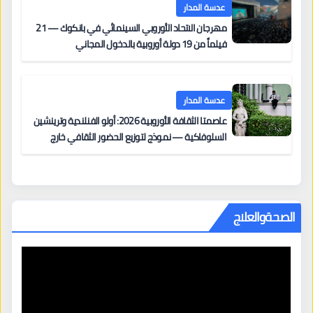
عدسة المدار
مهرجان الاتحاد الأوروبي السينمائي في بانكوك — 21
فيلماً من 19 دولة أوروبية بالدخول المجاني
عدسة المدار
عاصمتا الثقافة الأوروبية 2026: أولو الفنلندية وترينشين
السلوفاكية — نموذج لتوزيع الحضور الثقافي خارج
المراكز الكبرى
الصحةوالعلاج