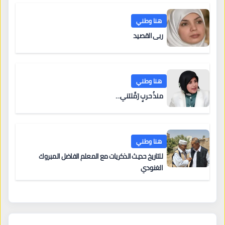
هنا وطني
ربى القصيد
هنا وطني
منذُ حربٍ رَمَّلتني…
هنا وطني
للتاريخ حديث الذكريات مع المعلم الفاضل المبروك
الغنودي