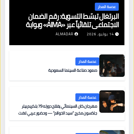
عدسة المدار
البرتغال تبسّط التسوية: رقم الضمان
الاجتماعي تلقائياً عبر «AIMA» وبوابة
جديدة لتجديد الإقامات
14 يوليو، 2026
ALMADAR
عدسة المدار
صعود صناعة السينما السعودية
عدسة المدار
مهرجان كان السينمائي يفتتح دورته 79 بتكريم بيتر
جاكسون مخرج “سيد الخواتم” — وحضور عربي لافت
على السجادة الحمراء يضم نادين نجيم وآسر ياسين وخالد
مزنر ضمن لجنة التحكيم