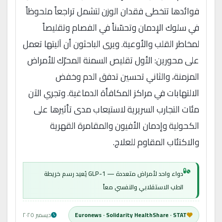
فوائدها تتخطى فقدان الوزن لتشمل تراجعاً ملحوظاً
في سلوك الإدمان وتحسّناً في الفصام وتقليصاً
لمخاطر القلب والأوعية. ويرى الباحثون أن آليتها تعمل
على محورين: الأول تقليص السمنة المحرّك للأمراض
المزمنة، والثاني تحسين تدفق الدم وخفض
الالتهابات في مراكز المكافأة الدماغية. وتجري الآن
مئات التجارب السريرية لاستيعاب مدى تأثيرها على
الكحولية وإدمان الأفيون والمقامرة القهرية
والاكتئاب المقاوم للعلاج.
دواء واحد لأمراض متعددة — GLP-1 يُعيد رسم خريطة
الطب الاستقلابي والنفسي معاً
Euronews · Solidarity HealthShare · STAT
ديسمبر ٢٠٢٥