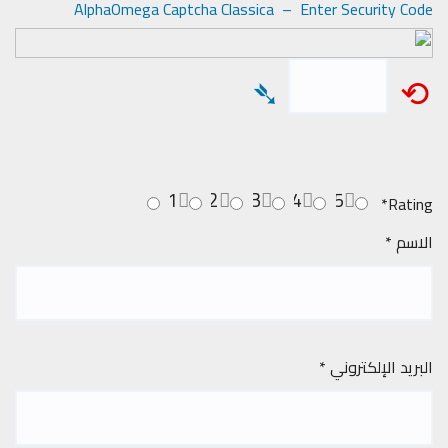
AlphaOmega Captcha Classica – Enter Security Code
➴
⟲
1
2
3
4
5
*
Rating
الاسم
*
البريد الإلكتروني
*