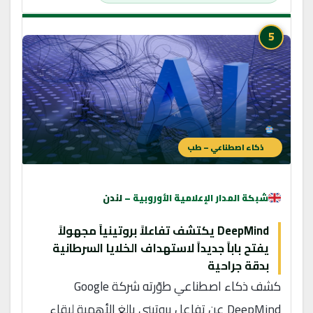
5
ذكاء اصطناعي – طب
شبكة المدار الإعلامية الأوروبية –
لندن
DeepMind يكتشف تفاعلاً بروتينياً مجهولاً
يفتح باباً جديداً لاستهداف الخلايا السرطانية
بدقة جراحية
كشف ذكاء اصطناعي طوّرته شركة Google
DeepMind عن تفاعل بروتيني بالغ الأهمية لبقاء