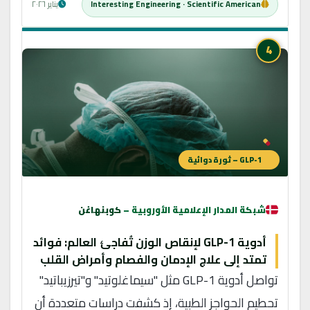
Interesting Engineering · Scientific American
يناير ٢٠٢٦
4
GLP-1 – ثورة دوائية
شبكة المدار الإعلامية الأوروبية –
كوبنهاغن
أدوية GLP-1 لإنقاص الوزن تُفاجئ العالم: فوائد
تمتد إلى علاج الإدمان والفصام وأمراض القلب
تواصل أدوية GLP-1 مثل "سيماغلوتيد" و"تيرزيباتيد"
تحطيم الحواجز الطبية، إذ كشفت دراسات متعددة أن