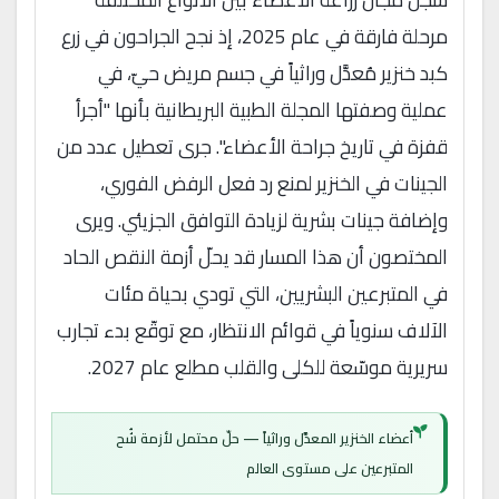
مرحلة فارقة في عام 2025، إذ نجح الجراحون في زرع
كبد خنزير مُعدَّل وراثياً في جسم مريض حيّ، في
عملية وصفتها المجلة الطبية البريطانية بأنها "أجرأ
قفزة في تاريخ جراحة الأعضاء". جرى تعطيل عدد من
الجينات في الخنزير لمنع رد فعل الرفض الفوري،
وإضافة جينات بشرية لزيادة التوافق الجزيئي. ويرى
المختصون أن هذا المسار قد يحلّ أزمة النقص الحاد
في المتبرعين البشريين، التي تودي بحياة مئات
الآلاف سنوياً في قوائم الانتظار، مع توقّع بدء تجارب
سريرية موسّعة للكلى والقلب مطلع عام 2027.
أعضاء الخنزير المعدَّل وراثياً — حلّ محتمل لأزمة شُح
المتبرعين على مستوى العالم