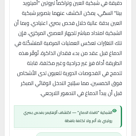
دقيقة في شبكية العين وتراكماً لبروتين "أميلويد
بيتا" السمّي، يمكن الكشف عنهما بتصوير شبكية
العين بدقة عالية خلال فحص بصري اعتيادي. وبما أن
الشبكية امتداد مباشر للجهاز العصبي المركزي، فإن
تلك التغيّرات تعكس العمليات المرضية المتشكّلة في
الدماغ قبل عقد من بدء فقدان الذاكرة. تُوفّر هذه
الطريقة أداة فرز غير جراحية وغير مكلفة، قابلة
للدمج في الفحوصات الدورية للعيون لدى الأشخاص
فوق الخمسين، مما سيُتيح التدخل الوقائي المبكر
قبل أن يبدأ الدماغ في التدهور اللارجعي.
الشبكية "نافذة الدماغ" — اكتشاف ألزهايمر بفحص بصري
روتيني بلا ألم ولا تكلفة باهظة