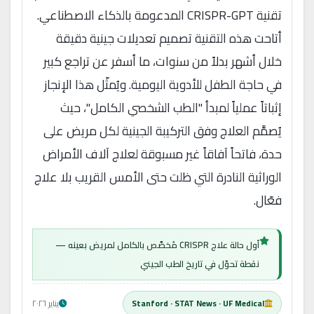
تقنية CRISPR-GPT المدعومة بالذكاء الاصطناعي.
أتاحت هذه التقنية تصميم تعديلات جينية دقيقة
خلال أشهر بدلاً من سنوات، ما أسفر عن تراجع كبير
في حاجة الطفل للأدوية اليومية. ويُمثّل هذا الإنجاز
إثباتاً عملياً لمبدأ "الطب الشخصي الكامل"، حيث
يُصمَّم العلاج وفق التركيبة الجينية لكل مريض على
حدة، فاتحاً آفاقاً غير مسبوقة لعلاج آلاف الأمراض
الوراثية النادرة التي ظلت حتى الأمس القريب بلا علاج
فعّال.
أول حالة علاج CRISPR مُخصَّص بالكامل لمريض بعينه —
نقطة تحوّل في تاريخ الطب الجيني
Stanford · STAT News · UF Medical
يناير ٢٠٢٦