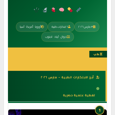
٣ مارس ٢٠٢٦
٦ ابتكارات طبية
أوروبا · أمريكا · آسيا
جوال · آيباد · لابتوب
طب
أبرز الابتكارات الطبية – مارس ٢٠٢٦
تغطية علمية حصرية
1