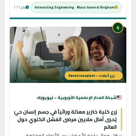
Interesting Engineering · Mass General Brigham
يناير ٢٠٢٦
6
زرع أعضاء – Xenotransplant
شبكة المدار الإعلامية الأوروبية –
نيويورك
زرع كلية خنزير معدّلة وراثياً في جسم إنسان حيّ
يُحيي آمال ملايين مرضى الفشل الكلوي حول
العالم
سجّل مجال زراعة الأعضاء بين الأنواع المختلفة