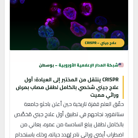
علاج جيني – CRISPR
شبكة المدار الإعلامية الأوروبية –
بوسطن
CRISPR ينتقل من المختبر إلى العيادة: أول
علاج جيني شخصي بالكامل لطفل مصاب بمرض
وراثي مميت
حقّق العلم قفزة تاريخية حين أعلن باحثو جامعة
ستانفورد نجاحهم في تطبيق أول علاج جيني مُخصَّص
بالكامل لطفل يبلغ السادسة من عمره، يعاني من
اضطراب أيضي وراثي نادر يُهدد حياته، وذلك باستخدام