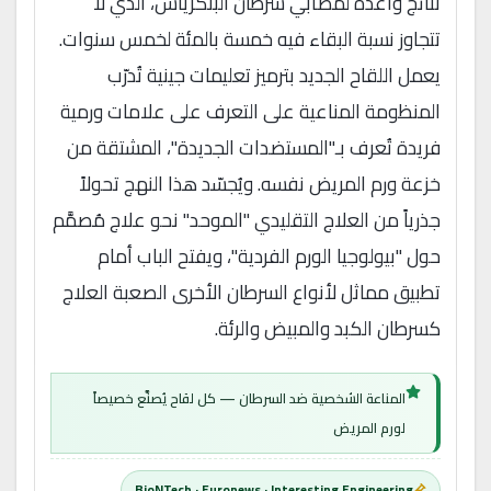
نتائج واعدة لمصابي سرطان البنكرياس، الذي لا
تتجاوز نسبة البقاء فيه خمسة بالمئة لخمس سنوات.
يعمل اللقاح الجديد بترميز تعليمات جينية تُدرّب
المنظومة المناعية على التعرف على علامات ورمية
فريدة تُعرف بـ"المستضدات الجديدة"، المشتقة من
خزعة ورم المريض نفسه. ويُجسّد هذا النهج تحولاً
جذرياً من العلاج التقليدي "الموحد" نحو علاج مُصمَّم
حول "بيولوجيا الورم الفردية"، ويفتح الباب أمام
تطبيق مماثل لأنواع السرطان الأخرى الصعبة العلاج
كسرطان الكبد والمبيض والرئة.
المناعة الشخصية ضد السرطان — كل لقاح يُصنَّع خصيصاً
لورم المريض
BioNTech · Euronews · Interesting Engineering