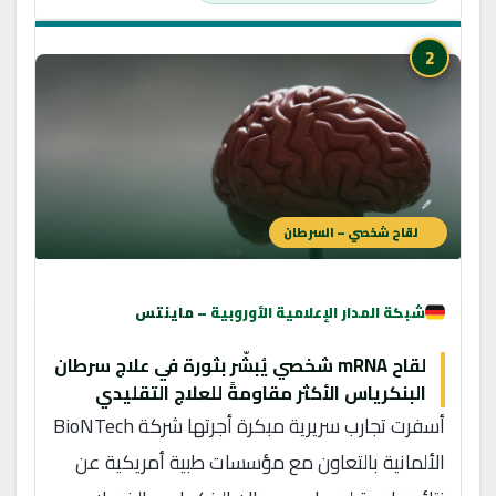
2
لقاح شخصي – السرطان
شبكة المدار الإعلامية الأوروبية –
ماينتس
لقاح mRNA شخصي يُبشّر بثورة في علاج سرطان
البنكرياس الأكثر مقاومةً للعلاج التقليدي
أسفرت تجارب سريرية مبكرة أجرتها شركة BioNTech
الألمانية بالتعاون مع مؤسسات طبية أمريكية عن