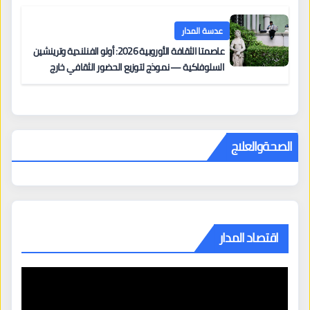
عدسة المدار
عاصمتا الثقافة الأوروبية 2026: أولو الفنلندية وترينشين
السلوفاكية — نموذج لتوزيع الحضور الثقافي خارج
المراكز الكبرى
الصحةوالعلاج
اقتصاد المدار