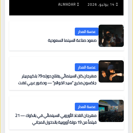
جديدة لتجديد الإقامات
14 يوليو، 2026
ALMADAR
عدسة المدار
صعود صناعة السينما السعودية
عدسة المدار
مهرجان كان السينمائي يفتتح دورته 79 بتكريم بيتر
جاكسون مخرج “سيد الخواتم” — وحضور عربي لافت
على السجادة الحمراء يضم نادين نجيم وآسر ياسين وخالد
مزنر ضمن لجنة التحكيم
عدسة المدار
مهرجان الاتحاد الأوروبي السينمائي في بانكوك — 21
فيلماً من 19 دولة أوروبية بالدخول المجاني