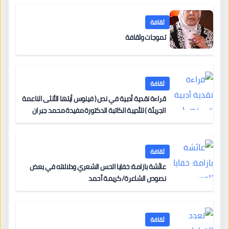
ثقافة
تموجات وثقافة
ثقافة
قراءة نقدية أدبية في نص ( فينوس أيتها الأنثى الناعمة
الجريئة ) للأديبة الكاتبة الدكتورة مفيدة محمد جبران
ثقافة
عائشة بازامة: خفايا الحس الشعري ودلالاته في بعض
نصوص الشاعرة/ كريمة أحمد
ثقافة