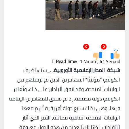
0
0
Read Time:
1 Minute, 41 Second
شبكة المدارالإعلامية الأوروبية
…_ستستضيف
الكونغو “مؤقتًا” المهاجرين الذين تم ترحيلهم من
الولايات المتحدة. وقد اتفق البلدان على ذلك. وتُعتبر
الكونغو دولة مضيفة، إذ لم يسبق للمهاجرين الإقامة
فيها. وهي بذلك سابع دولة أفريقية تُبرم معها
الولايات المتحدة اتفاقية مماثلة، الأمر الذي أثار
انتقادات، نظرًا لأن العديد من هذه الدول معروفة