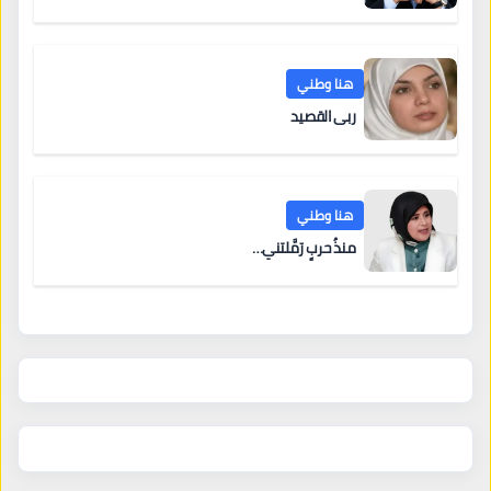
هنا وطني
ربى القصيد
هنا وطني
منذُ حربٍ رَمَّلتني…