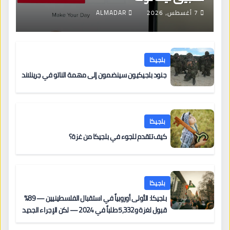
7 أغسطس، 2026
ALMADAR
بلجيكا
جنود بلجيكيون سينضمون إلى مهمة الناتو في جرينلاند
بلجيكا
كيف تتقدم للجوء في بلجيكا من غزة؟
بلجيكا
بلجيكا: الأولى أوروبياً في استقبال الفلسطينيين — 89%
قبول لغزة و5,332 طلباً في 2024 — لكن الإجراء الجديد
من 12 يونيو يُعقّد المسار لمن يحمل وضعاً في دولة EU