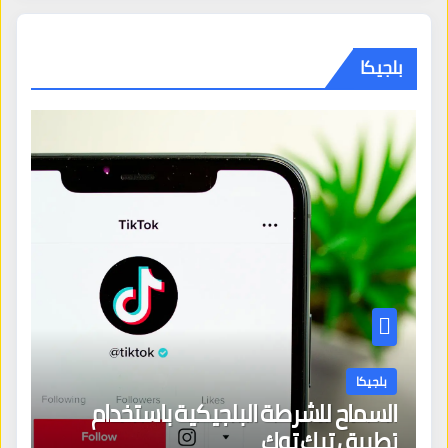
بلجيكا
بلجيكا
السماح للشرطة البلجيكية باستخدام
تطبيق تيك توك