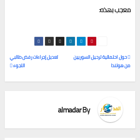
معجب بهذه:
حول احتمالية ترحيل السوريين
تعديل إجراءات رفض طالبي
من هولندا
اللجوء
تصفّح
المقالات
almadar
By