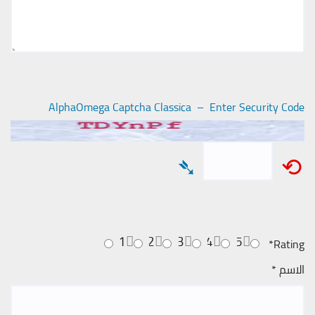
AlphaOmega Captcha Classica – Enter Security Code
➴
⟲
1
2
3
4
5
*
Rating
الاسم
*