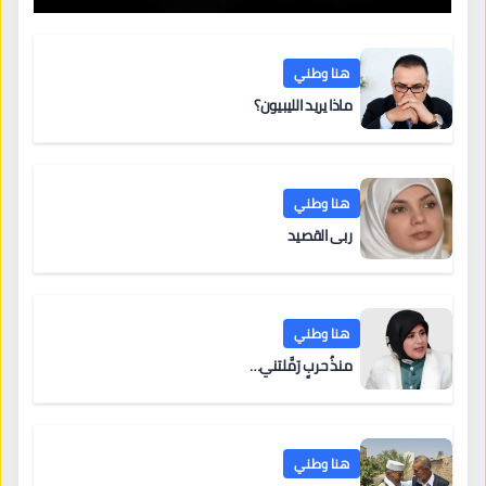
هنا وطني
ماذا يريد الليبيون؟
هنا وطني
ربى القصيد
هنا وطني
منذُ حربٍ رَمَّلتني…
هنا وطني