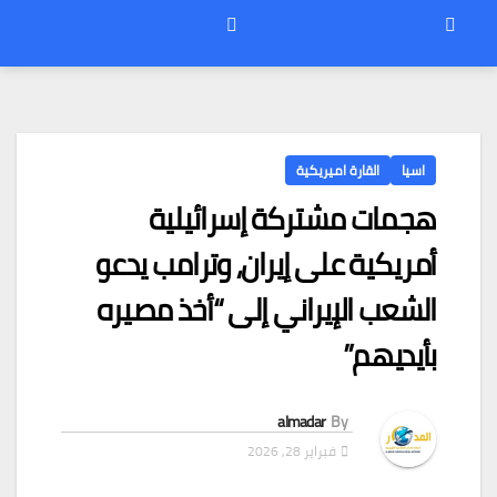
اسيا
القارة اميريكية
هجمات مشتركة إسرائيلية
أمريكية على إيران، وترامب يدعو
الشعب الإيراني إلى “أخذ مصيره
بأيديهم”
almadar
By
فبراير 28, 2026