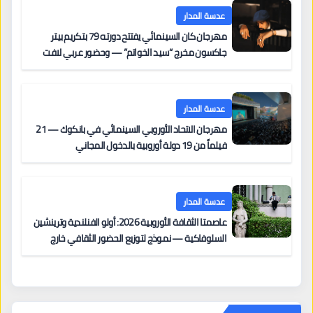
عدسة المدار
مهرجان كان السينمائي يفتتح دورته 79 بتكريم بيتر
جاكسون مخرج “سيد الخواتم” — وحضور عربي لافت
على السجادة الحمراء يضم نادين نجيم وآسر ياسين وخالد
مزنر ضمن لجنة التحكيم
عدسة المدار
مهرجان الاتحاد الأوروبي السينمائي في بانكوك — 21
فيلماً من 19 دولة أوروبية بالدخول المجاني
عدسة المدار
عاصمتا الثقافة الأوروبية 2026: أولو الفنلندية وترينشين
السلوفاكية — نموذج لتوزيع الحضور الثقافي خارج
المراكز الكبرى