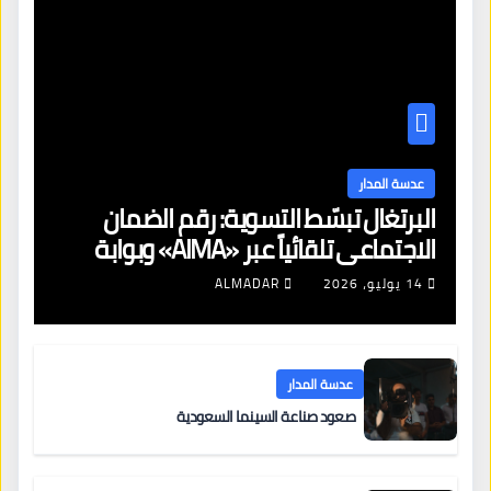
عدسة المدار
البرتغال تبسّط التسوية: رقم الضمان
الاجتماعي تلقائياً عبر «AIMA» وبوابة
جديدة لتجديد الإقامات
14 يوليو، 2026
ALMADAR
عدسة المدار
صعود صناعة السينما السعودية