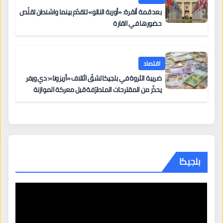
بعد قمة أنقرة: «أوربة الناتو» تتقدّم بينما واشنطن تقلّص
حضورها في القارة
اقتصاد
ضريبة الثروة في بلجيكا تشقّ ائتلاف «أريزونا»: دي ويفر
يحذّر من المقترحات المتطرّفة قبل معركة الموازنة
بلجيكا