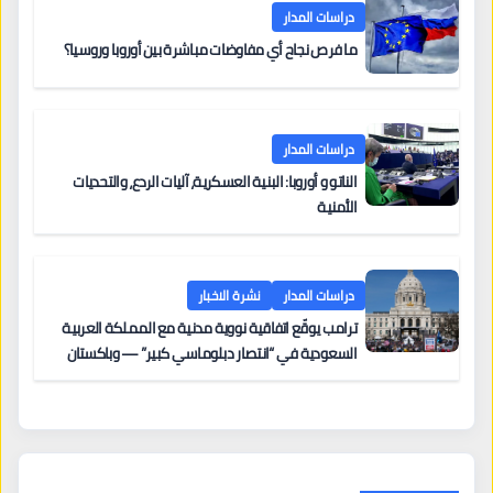
دراسات المدار
ما فرص نجاح أي مفاوضات مباشرة بين أوروبا وروسيا؟
دراسات المدار
الناتو و أوروبا: البنية العسكرية، آليات الردع، والتحديات
الأمنية
دراسات المدار
نشرة الاخبار
ترامب يوقّع اتفاقية نووية مدنية مع المملكة العربية
السعودية في “انتصار دبلوماسي كبير” — وباكستان
تطلب 10 مليارات دولار مقابل وساطتها في إيران