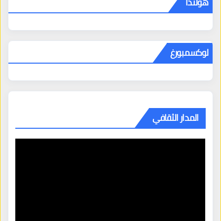
هولندا
لوكسمبورغ
المدار الثقافي