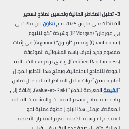
3- تحليل المخاطر المالية وتحسين نماذج تسعير
المنتجات:
في مارس 2025 نجح
تعاون
بين بنك “جي
بي مورجان” (JPMorgan) وشركة “كوانتنيوم”
(Quantinuum) ومختبر “أرجون” (Argonne) في إثبات
مفهوم جديد يُعرف باسم العشوائية الموثوقة
(Certified Randomness)، والذي يوفر مدخلات عالية
الجودة للنماذج الاحتمالية. ويفتح هذا التطور المجال
أمام تحسين أدوات تحليل المخاطر المالية مثل قياس
“
القيمة
المعرضة للخطر” (Value-at-Risk)، إضافة إلى
زيادة دقة نماذج تسعير المنتجات والمشتقات المالية
المعقدة. ويمثل هذا الإنجاز خطوة عملية نحو
استخدام الحوسبة الكمية لتعزيز استقرار الأنظمة
المالية، وتقليل درجة عدم اليقين في قرارات