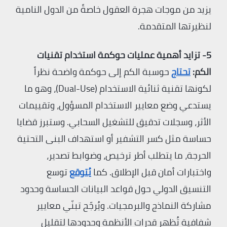
يزيد من موجات هجرة العقول خاصةً من الدول النامية
لنظيرتها المتقدمة.
5- تزايد أهمية عمليات حوكمة استخدام تقنيات
الكم:
تحتاج
حوسبة الكم إلى حوكمة واضحة نظراً
لكونها تقنية ثنائية الاستخدام (Dual-Use)، وهو ما
يستدعي وضع معايير الاستخدام المسؤول، وتقييمات
الأثر، وسجلات تدقيق للتشغيل السحابي. وستبرز قضايا
حساسة مثل كسر التشفير أو استهداف البنى التحتية
الحرجة، ما يتطلب أطر ترخيص، وضوابط تصدير،
واختبارات أمان قبل الإطلاق. كما
يُتوقع
توسع
التنسيق الدولي حول قواعد البيانات الحساسة وحدود
مشاركة النماذج والبرمجيات. ويُرجّح تبنّي معايير
شفافية تُظهر قدرات الأنظمة وحدودها لتقليل