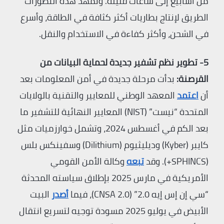
من أسابيع إلى ساعات قليلة. وتمهّد هذه التطورات
الطريق لإنتاج بطاريات أكثر كثافة في الطاقة، وأسرع
في الشحن، وأكثر كفاءة في الاستخدام والنقل.
5- تطوير نظم تشفير جديدة لحماية البيانات من
القرصنة:
بدأت مرحلة جديدة في أمن المعلومات بعد
أن
اعتمد
المعهد الوطني للمعايير والتقنية بالولايات
المتحدة “نيست” (NIST) المعايير النهائية للتشفير ما
بعد الكم في أغسطس 2024، وتشمل خوارزميات مثل
كايبر (Kyber) وديليثيوم (Dilithium) وسفينكس بلس
(SPHINCS+). وقد
تبعه
وكالة الأمن القومي
الأمريكية في مارس 2025 بإطلاق سياسته المحدثة
“سي إن إس إيه 2.0” (CNSA 2.0)، فيما
أصدر
البيت
الأبيض في يوليو 2025 مسودة توجيه لتسريع انتقال