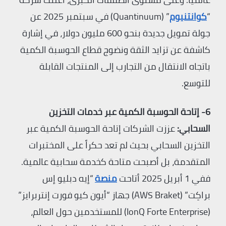
“
كوانتنيوم
” (Quantinuum) في سبتمبر 2025 عن
جولة تمويل جديدة بنحو 600 مليون دولار، في إشارة
كاشفة عن تزايد الثقة ونضوج قطاع الحوسبة الكمية
باتجاه الانتقال من التجارب إلى المنتجات القابلة
للتوسع.
6- إتاحة الحوسبة الكمية عبر خدمات التخزين
السحابي:
عززت الشركات إتاحة الحوسبة الكمية عبر
التخزين السحابي بحيث لم تعد حكراً على المختبرات
المتقدمة، بل أصبحت متاحة كخدمة سحابية عالمية.
ففي 1 أبريل 2025 أتاحت
منصة
“إيه دبليو إس
براكِت” (AWS Braket) جهاز “أيون كيو فورت إنتربرايز”
(IonQ Forte Enterprise) للمستخدمين حول العالم،