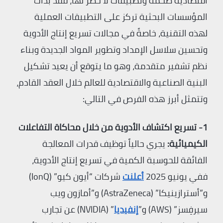
اقتصادية ضخمة وتطبيقات لا حصر لها، فقد بدأت
المؤسسات البحثية تركز على التطبيقات العملية
لهذه التقنية، خاصةً في مجالات تسريع إنتاج الأدوية
وتحسين سلاسل الإمداد وتطوير المواد الجديدة وبناء
نظم تشفير متقدمة، وهو ما يتوقع أن يعيد تشكيل
البنية الصناعية والاقتصادية للعالم خلال العقد القادم،
وتتمثل أبرز هذه الفرص في التالي:
1- تسريع اكتشاف الأدوية من خلال محاكاة التفاعلات
الكيميائية:
يجري حالياً توظيف قدرات المعالجة
الفائقة للحوسبة الكمية في تسريع إنتاج الأدوية،
ففي يونيو 2025
أعلنت
شركات “أيون كيو” (IonQ)
و”أسترازينيكا” (AstraZeneca) و”أمازون ويب
سيرفِسز” (AWS) و”
إنفيديا
” (NVIDIA) عن تجارب