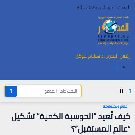
Ski
السبت. أغسطس 8th, 2026
t
conten
رئيس التحرير .د هشام عوكل
علوم وتكنولوجيا
كيف تُعيد “الحوسبة الكمية” تشكيل
“عالم المستقبل”؟