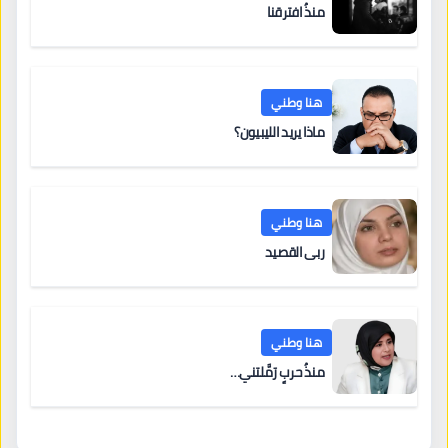
منذُ افترقنا
هنا وطني
ماذا يريد الليبيون؟
هنا وطني
ربى القصيد
هنا وطني
منذُ حربٍ رَمَّلتني…