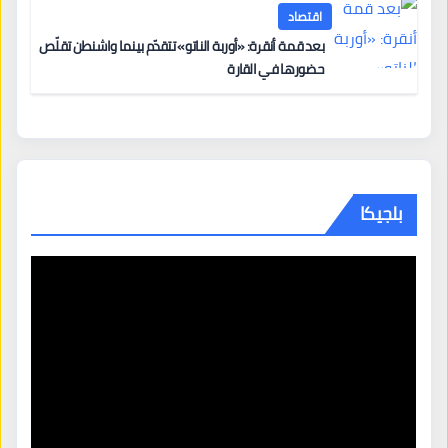
اقتصاد
بعد قمة أنقرة: «أوربة الناتو» تتقدّم بينما واشنطن تقلّص
حضورها في القارة
بلجيكا