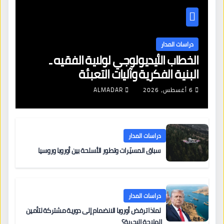
دراسات المدار
الخطاب الأيديولوجي لولاية الفقيه ـ
البنية الفكرية وآليات التعبئة
6 أغسطس، 2026
ALMADAR
دراسات المدار
سباق المسيّرات وتطور الأسلحة بين أوروبا وروسيا
دراسات المدار
لماذا ترفض أوروبا الانضمام إلى دورية مشتركة لتأمين
الملاحة البحرية؟