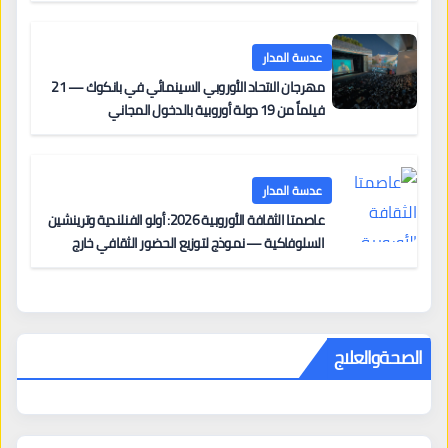
على السجادة الحمراء يضم نادين نجيم وآسر ياسين وخالد
مزنر ضمن لجنة التحكيم
عدسة المدار
مهرجان الاتحاد الأوروبي السينمائي في بانكوك — 21
فيلماً من 19 دولة أوروبية بالدخول المجاني
عدسة المدار
عاصمتا الثقافة الأوروبية 2026: أولو الفنلندية وترينشين
السلوفاكية — نموذج لتوزيع الحضور الثقافي خارج
المراكز الكبرى
الصحةوالعلاج