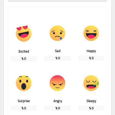
Sad
Happy
Excited
%
0
%
0
%
0
Surprise
Angry
Sleepy
%
0
%
0
%
0