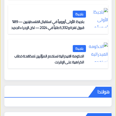
بلجيكا
بلجيكا: الأولى أوروبياً في استقبال الفلسطينيين — 89%
قبول لغزة و5,332 طلباً في 2024 — لكن الإجراء الجديد
من 12 يونيو يُعقّد المسار لمن يحمل وضعاً في دولة EU
أخرى
بلجيكا
الحكومة الفيدرالية تستخدم المؤثرين لمكافحة خطاب
الكراهية على الإنترنت
هولندا