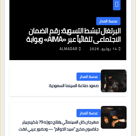
عدسة المدار
البرتغال تبسّط التسوية: رقم الضمان
الاجتماعي تلقائياً عبر «AIMA» وبوابة
جديدة لتجديد الإقامات
14 يوليو، 2026
ALMADAR
عدسة المدار
صعود صناعة السينما السعودية
عدسة المدار
مهرجان كان السينمائي يفتتح دورته 79 بتكريم بيتر
جاكسون مخرج “سيد الخواتم” — وحضور عربي لافت