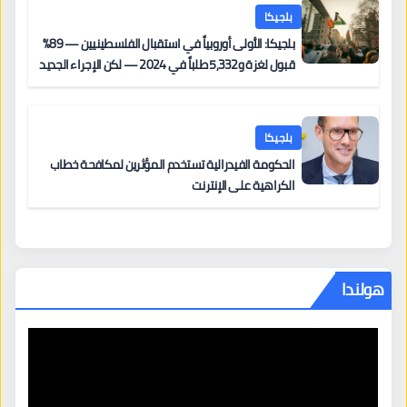
بلجيكا
بلجيكا: الأولى أوروبياً في استقبال الفلسطينيين — 89%
قبول لغزة و5,332 طلباً في 2024 — لكن الإجراء الجديد
من 12 يونيو يُعقّد المسار لمن يحمل وضعاً في دولة EU
أخرى
بلجيكا
الحكومة الفيدرالية تستخدم المؤثرين لمكافحة خطاب
الكراهية على الإنترنت
هولندا