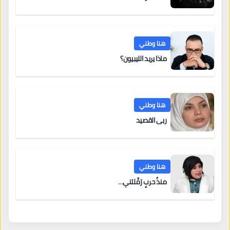
هنا وطني
ماذا يريد الليبيون؟
هنا وطني
ربى القصيد
هنا وطني
منذُ حربٍ رَمَّلتني…