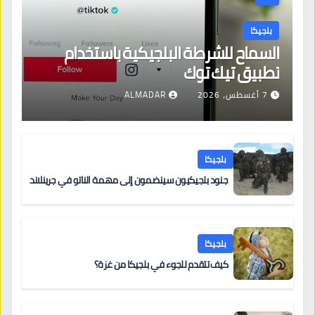
بلجيكا
السماح للشرطة البلجيكية باستخدام
تطبيق تيك توك
7 أغسطس، 2026
ALMADAR
بلجيكا
جنود بلجيكيون سينضمون إلى مهمة الناتو في جرينلاند
بلجيكا
كيف تتقدم للجوء في بلجيكا من غزة؟