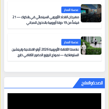
مزنر ضمن لجنة التحكيم
عدسة المدار
مهرجان الاتحاد الأوروبي السينمائي في بانكوك — 21
فيلماً من 19 دولة أوروبية بالدخول المجاني
عدسة المدار
عاصمتا الثقافة الأوروبية 2026: أولو الفنلندية وترينشين
السلوفاكية — نموذج لتوزيع الحضور الثقافي خارج
المراكز الكبرى
الصحةوالعلاج