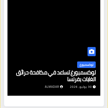
لوكسمبورغ
ل
لوكسمبورغ تساعد في مكافحة حرائق
اف
الغابات بفرنسا
ال
شن
30 يوليو، 2026
ALMADAR
ال