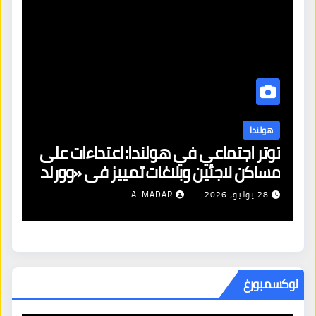
هولندا
توتر اجتماعي في هولندا: اعتداءات على
ه
مساكن لاجئين وبلاغات تمييز في «وورلد
ال
برايد»
28 يوليو، 2026
ALMADAR
لوكسمبورغ