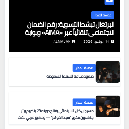
عدسة المدار
البرتغال تبسّط التسوية: رقم الضمان
الاجتماعي تلقائياً عبر «AIMA» وبوابة
جديدة لتجديد الإقامات
14 يوليو، 2026
ALMADAR
عدسة المدار
صعود صناعة السينما السعودية
عدسة المدار
مهرجان كان السينمائي يفتتح دورته 79 بتكريم بيتر
جاكسون مخرج “سيد الخواتم” — وحضور عربي لافت
على السجادة الحمراء يضم نادين نجيم وآسر ياسين وخالد