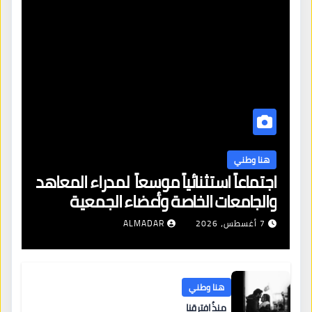
هنا وطني
اجتماعاً استثنائياً موسعاً لمدراء المعاهد
والجامعات الخاصة وأعضاء الجمعية
العمومية للنقابة العامة لمؤسسات
7 أغسطس، 2026
ALMADAR
التعليم والتدريب الخاص في ليبيا
هنا وطني
منذُ افترقنا