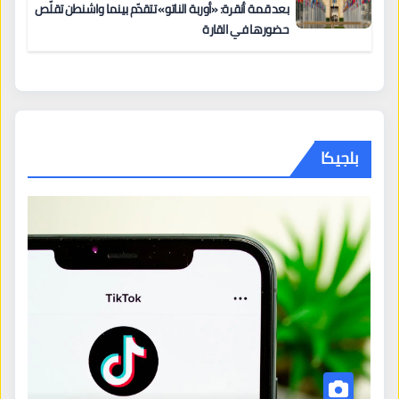
بعد قمة أنقرة: «أوربة الناتو» تتقدّم بينما واشنطن تقلّص
حضورها في القارة
بلجيكا