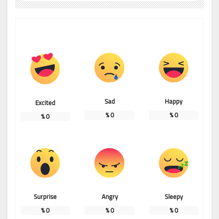
Sad
Happy
Excited
%
0
%
0
%
0
Surprise
Angry
Sleepy
%
0
%
0
%
0