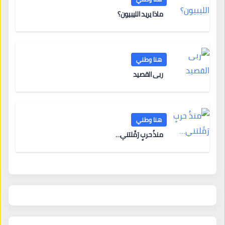
ماذا يريد الليبيون؟
هنا وطني
ربى القصيد
هنا وطني
منذُ حربٍ رَمَّلتني…