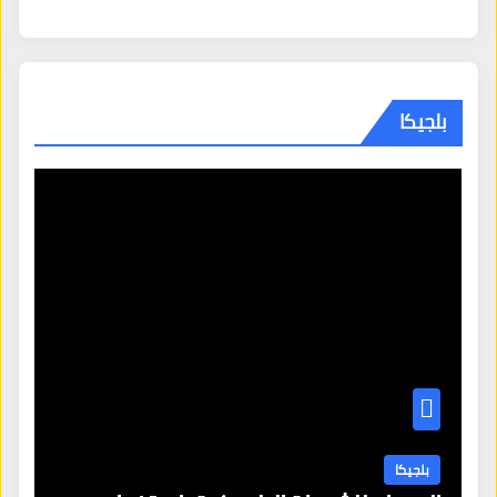
بلجيكا
بلجيكا