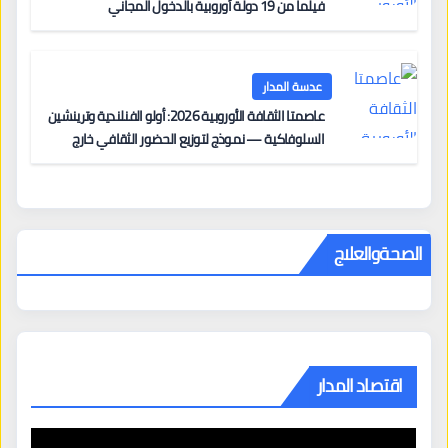
فيلماً من 19 دولة أوروبية بالدخول المجاني
عدسة المدار
عاصمتا الثقافة الأوروبية 2026: أولو الفنلندية وترينشين
السلوفاكية — نموذج لتوزيع الحضور الثقافي خارج
المراكز الكبرى
الصحةوالعلاج
اقتصاد المدار