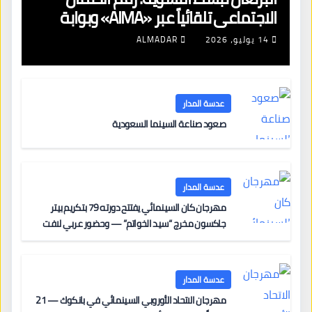
الاجتماعي تلقائياً عبر «AIMA» وبوابة
جديدة لتجديد الإقامات
14 يوليو، 2026
ALMADAR
عدسة المدار
صعود صناعة السينما السعودية
عدسة المدار
مهرجان كان السينمائي يفتتح دورته 79 بتكريم بيتر
جاكسون مخرج “سيد الخواتم” — وحضور عربي لافت
على السجادة الحمراء يضم نادين نجيم وآسر ياسين وخالد
مزنر ضمن لجنة التحكيم
عدسة المدار
مهرجان الاتحاد الأوروبي السينمائي في بانكوك — 21