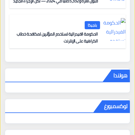
قبول لغزة و5,332 طلباً في 2024 — لكن الإجراء الجديد
من 12 يونيو يُعقّد المسار لمن يحمل وضعاً في دولة EU
أخرى
بلجيكا
الحكومة الفيدرالية تستخدم المؤثرين لمكافحة خطاب
الكراهية على الإنترنت
هولندا
لوكسمبورغ