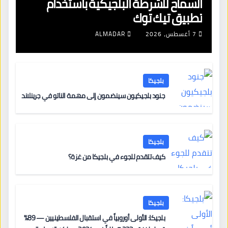
السماح للشرطة البلجيكية باستخدام
تطبيق تيك توك
7 أغسطس، 2026
ALMADAR
بلجيكا
جنود بلجيكيون سينضمون إلى مهمة الناتو في جرينلاند
بلجيكا
كيف تتقدم للجوء في بلجيكا من غزة؟
بلجيكا
بلجيكا: الأولى أوروبياً في استقبال الفلسطينيين — 89%