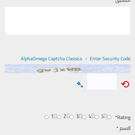
AlphaOmega Captcha Classica – Enter Security Code
➴
⟲
1
2
3
4
5
*
Rating
الاسم
*