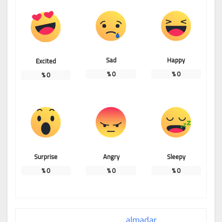
Sad
Happy
Excited
%
0
%
0
%
0
Surprise
Angry
Sleepy
%
0
%
0
%
0
almadar