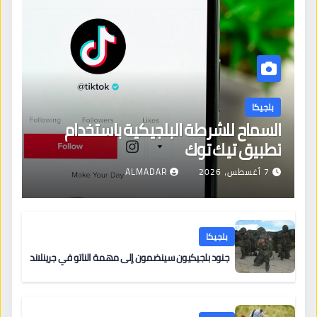
بلجيكا
السماح للشرطة البلجيكية باستخدام
تطبيق تيك توك
7 أغسطس، 2026
ALMADAR
بلجيكا
جنود بلجيكيون سينضمون إلى مهمة الناتو في جرينلاند