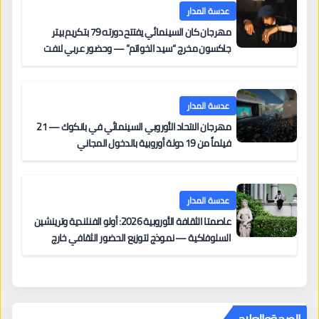
عدسة المدار
مهرجان كان السينمائي يفتتح دورته 79 بتكريم بيتر
جاكسون مخرج “سيد الخواتم” — وحضور عربي لافت
على السجادة الحمراء يضم نادين نجيم وآسر ياسين وخالد
مزنر ضمن لجنة التحكيم
عدسة المدار
مهرجان الاتحاد الأوروبي السينمائي في بانكوك — 21
فيلماً من 19 دولة أوروبية بالدخول المجاني
عدسة المدار
عاصمتا الثقافة الأوروبية 2026: أولو الفنلندية وترينشين
السلوفاكية — نموذج لتوزيع الحضور الثقافي خارج
المراكز الكبرى