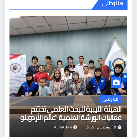
هنا وطني
هنا وطني
الهيئة الليبية للبحث العلمي تختتم
فعاليات الورشة العلمية “عالم الأردوينو
للمهندسين الصغار”
9 أغسطس، 2026
ALMADAR