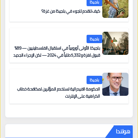
بلجيكا
كيف تتقدم للجوء في بلجيكا من غزة؟
بلجيكا
بلجيكا: الأولى أوروبياً في استقبال الفلسطينيين — 89%
قبول لغزة و5,332 طلباً في 2024 — لكن الإجراء الجديد
من 12 يونيو يُعقّد المسار لمن يحمل وضعاً في دولة EU
أخرى
بلجيكا
الحكومة الفيدرالية تستخدم المؤثرين لمكافحة خطاب
الكراهية على الإنترنت
هولندا