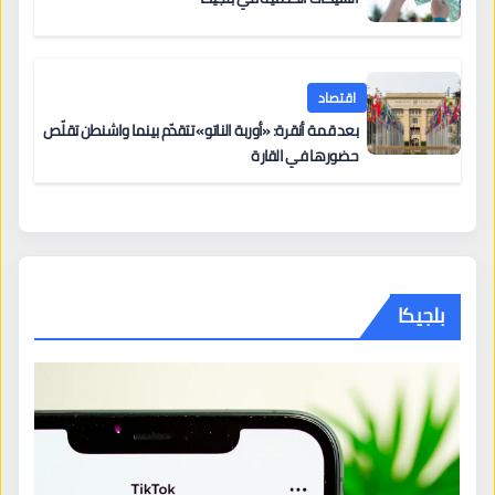
اقتصاد
بعد قمة أنقرة: «أوربة الناتو» تتقدّم بينما واشنطن تقلّص
حضورها في القارة
بلجيكا