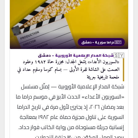
🇸🇾 دراما سورية – دمشق
🇸🇾
شبكة المدار الإعلامية الأوروبية –
دمشق
«السوريون الأعداء» يُشعل الجدل: مجزرة حماة ١٩٨٢ وعقود
الصمت على الشاشة للمرة الأولى — بسام كوسا وسلوم حداد في
ملحمة تاريخية جريئة
شبكة المدار الإعلامية الأوروبية — يُمثّل مسلسل
«السوريون الأعداء» الحدث الأبرز في موسم دراما ما
بعد رمضان ٢٠٢٦، إذ يجترئ لأول مرة في تاريخ الدراما
السورية على تناول مجزرة حماة عام ١٩٨٢ بمعالجة
إنسانية جريئة مستوحاة من رواية الكاتب فواز حداد.
يرصد العمل المكوّن من ٣٠ حلقة التحولات