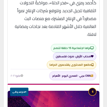
كأحمد رمزي في «فخر الدلتا»، مواكبةً التحولات
الثقافية للجيل الجديد. وتتوقع شركات الإنتاج نمواً
مضطرداً في الإنتاج المشترك مع منصات البث
العالمية خلال الأشهر القادمة بعد نجاحات رمضانية
لافتة.
دراما اجتماعية 15 حلقة تتصدر
صحاب الأرض: صوت فلسطين
صانعو المحتوى يقتحمون الدراما
CNN عربي · المصري اليوم · الأهرام
مايو ٢٠٢٦
6
موسيقى