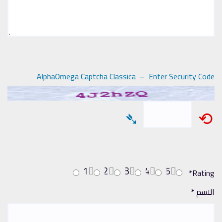
AlphaOmega Captcha Classica – Enter Security Code
➴
⟲
1
2
3
4
5
*
Rating
الاسم
*