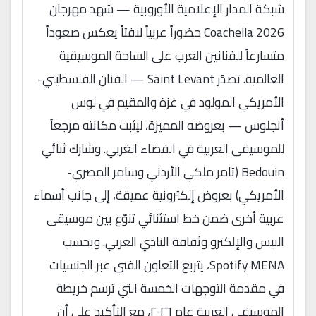
شبكة المدار الإعلامية الأوروبية — شهد مهرجان
Coachella 2026 حضوراً عربياً لافتاً يعكس صعوداً
متسارعاً للفنانين العرب على الساحة الموسيقية
العالمية. تصدّر Saint Levant — الفنان الفلسطيني-
الأمريكي المولود في غزة والمقيم في لوس
أنجلوس — بعروضه المميزة، ليثبت مكانته مرجعاً
للموسيقى العربية في الفضاء الغربي. وشارك ثنائي
Bedouin (تامر ملكي الأردني وسامر المصري-
الأمريكي) بعروض إلكترونية عميقة، إلى جانب أسماء
عربية أخرى ضمن خط استثنائي تنوّع بين موسيقى
البيس والإلكترو وثقافة النادي العربي. وبحسب
Spotify MENA، يتربع التعاون الفني عبر الجنسيات
في مقدمة التوجهات الخمسة التي ترسم خريطة
الموسيقى العربية عام ٢٠٢٦، مع التأكيد على أن