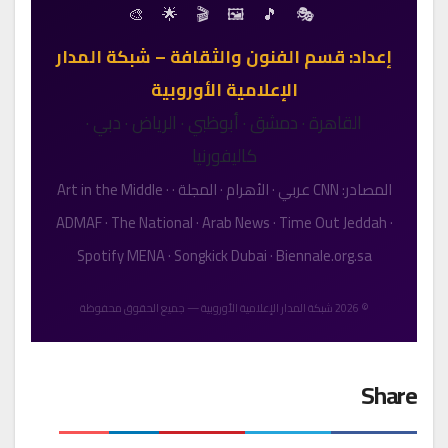
🎭 🎵 🖼️ 🎬 🌟 🎨
إعداد: قسم الفنون والثقافة – شبكة المدار
الإعلامية الأوروبية
القاهرة · دمشق · أبوظبي · الرياض · دبي ·
كاليفورنيا
المصادر: CNN عربي · الأهرام · المجلة · Art in the Middle ·
ADMAF · The National · Arab News · Time Out Jeddah ·
Spotify MENA · Songkick Dubai · Biennale.org.sa
© 2026 شبكة المدار الإعلامية الأوروبية — جميع الحقوق محفوظة
Share