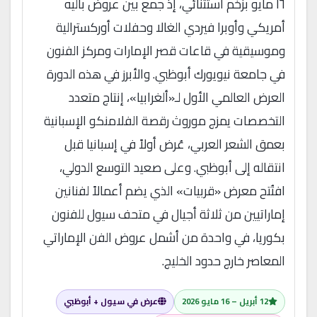
١٦ مايو بزخم استثنائي، إذ جمع بين عروض باليه
أمريكي وأوبرا فيردي الغالا وحفلات أوركسترالية
وموسيقية في قاعات قصر الإمارات ومركز الفنون
في جامعة نيويورك أبوظبي. والأبرز في هذه الدورة
العرض العالمي الأول لـ«ألغرابيا»، إنتاج متعدد
التخصصات يمزج موروث رقصة الفلامنكو الإسبانية
بعمق الشعر العربي، عُرض أولاً في إسبانيا قبل
انتقاله إلى أبوظبي. وعلى صعيد التوسع الدولي،
افتُتح معرض «قربيات» الذي يضم أعمالاً لفنانين
إماراتيين من ثلاثة أجيال في متحف سيول للفنون
بكوريا، في واحدة من أشمل عروض الفن الإماراتي
المعاصر خارج حدود الخليج.
12 أبريل – 16 مايو 2026
عرض في سيول + أبوظبي