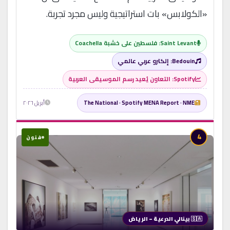
«الكولابس» بات استراتيجية وليس مجرد تجربة.
Saint Levant: فلسطين على خشبة Coachella
Bedouin: إلكترو عربي عالمي
Spotify: التعاون يُعيد رسم الموسيقى العربية
The National · Spotify MENA Report · NME
أبريل ٢٠٢٦
4
فنون
🇸🇦 بينالي الدرعية – الرياض