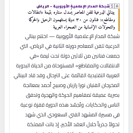
🇸🇦
شبكة المدار الإعلامية الأوروبية –
الرياض
بينالي الدرعية للفن المعاصر يُسدل ستاره بثيمة «انتقالات
ومقاطع»: فنانون من ٣٠ دولة يستلهمون الرحيل والحركة
والتحولات الإنسانية من الصحراء العربية
شبكة المدار الإعلامية الأوروبية — اختتم بينالي
الدرعية للفن المعاصر دورته الثانية في الرياض، التي
جمعت فنانين من ثلاثين دولة تحت ثيمة «في
الانتقالات والمقاطع» المستوحاة من الحياة البدوية
العربية التقليدية القائمة على الترحال. وقد قاد البينالي
المخرجان الفنيان نورا رازيان وصبيح أحمد بمعالجة
بصرية عميقة لمفاهيم الحركة والهجرة وتدفق
الناس والحكايات. وتُجسّد هذه الدورة قفزة نوعية
في مسيرة المشهد الفني السعودي الذي شهد
تحولاً جذرياً خلال العقد الأخير، إذ باتت المملكة