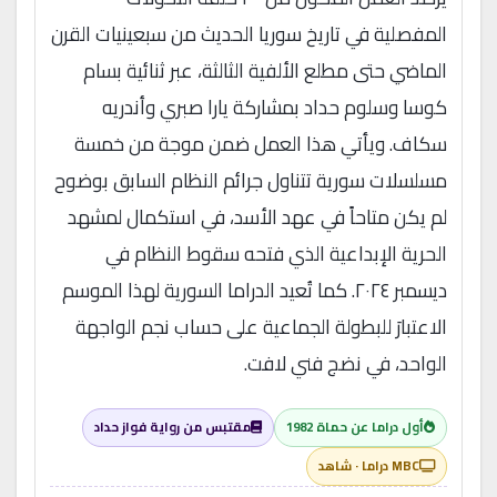
المفصلية في تاريخ سوريا الحديث من سبعينيات القرن
الماضي حتى مطلع الألفية الثالثة، عبر ثنائية بسام
كوسا وسلوم حداد بمشاركة يارا صبري وأندريه
سكاف. ويأتي هذا العمل ضمن موجة من خمسة
مسلسلات سورية تتناول جرائم النظام السابق بوضوح
لم يكن متاحاً في عهد الأسد، في استكمال لمشهد
الحرية الإبداعية الذي فتحه سقوط النظام في
ديسمبر ٢٠٢٤. كما تُعيد الدراما السورية لهذا الموسم
الاعتبارَ للبطولة الجماعية على حساب نجم الواجهة
الواحد، في نضج فني لافت.
أول دراما عن حماة 1982
مقتبس من رواية فواز حداد
MBC دراما · شاهد