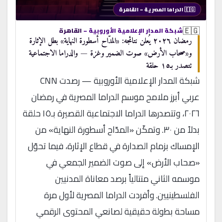
🇪🇬 الدراما المصرية – القاهرة
🇪🇬
شبكة المدار الإعلامية الأوروبية –
القاهرة
رمضان ٢٠٢٦ يُعلن نتائجه: «المدّاح أسطورة النهاية» بطل الإثارة
و«صحاب الأرض» صوت الضمير وغزة — والدراما الاجتماعية
تتصدر بـ١٥ حلقة
شبكة المدار الإعلامية الأوروبية — رصدت CNN
عربي أبرز ملامح موسم الدراما المصرية في رمضان
٢٠٢٦، وتتصدرها الدراما الاجتماعية القصيرة بـ١٥ حلقة
بدلاً من ٣٠. وتمكّن «المدّاح أسطورة النهاية» من
الإمساك بزمام الصدارة في قطاع الإثارة، فيما تحوّل
«صحاب الأرض» إلى صوت الضمير الجمعي في
موسمه الثاني متتالياً برصد معاناة المدنيين
الفلسطينيين. وأفردت الدراما المصرية لأول مرة
مساحة بطولة حقيقية لصانعي المحتوى الرقمي