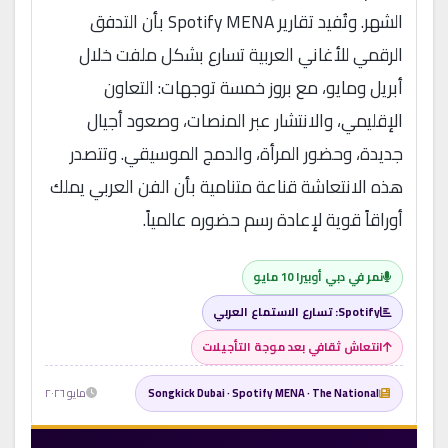
الشهر. وتُفيد تقارير Spotify MENA بأن التدفق
الرقمي للأغاني العربية تسارع بشكل ملفت خلال
أبريل ومايو، مع بروز خمسة توجهات: التعاون
الإقليمي، والانتشار عبر المنصات، وصعود أجيال
جديدة، وحضور المرأة، والدمج الموسيقي. وتتصدر
هذه الانتعاشة قناعة متنامية بأن الفن العربي يملك
أوراقاً قوية لإعادة رسم حضوره عالمياً.
نمر في دبي أوبيرا 10 مايو
Spotify: تسارع الاستماع العربي
انتعاش ثقافي بعد موجة التأجيلات
Songkick Dubai · Spotify MENA · The National
مايو ٢٠٢٦