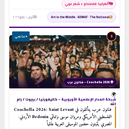
ألغرابيا: فلامنكو + شعر عربي
Art in the Middle · ADMAF · The National
أبريل – مايو ٢٠٢٦
3
عالمي
🌍 Coachella 2026 – فنانون عرب
🌍
شبكة المدار الإعلامية الأوروبية –
كاليفورنيا / بيروت / رام
الله
فنانون عرب يتألقون في Coachella 2026: Saint Levant
الفلسطيني-الأمريكي ومروان موسى وثنائي Bedouin الأردني-
المصري يُثبتون حضور الموسيقى العربية عالمياً