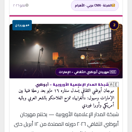
المجلة · CNN عربي · الأهرام
مايو ٢٠٢٦
2
مهرجان
🇦🇪 مهرجان أبوظبي الثقافي – الإمارات
🇦🇪
شبكة المدار الإعلامية الأوروبية –
أبوظبي
مهرجان أبوظبي الثقافي يُسدل ستاره ١٦ مايو بعد رحلة فنية بين
الإمارات وسيول: «ألغرابيا» تمزج الفلامنكو بالشعر العربي وباليه
أمريكي وأوبرا فيردي
شبكة المدار الإعلامية الأوروبية — يختتم مهرجان
أبوظبي الثقافي ٢٠٢٦ دورته الممتدة من ١٢ أبريل حتى