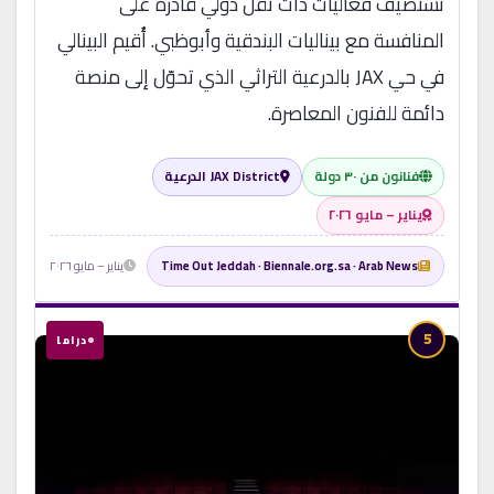
تستضيف فعاليات ذات ثقل دولي قادرة على
المنافسة مع بيناليات البندقية وأبوظبي. أُقيم البينالي
في حي JAX بالدرعية التراثي الذي تحوّل إلى منصة
دائمة للفنون المعاصرة.
فنانون من ٣٠ دولة
JAX District الدرعية
يناير – مايو ٢٠٢٦
Time Out Jeddah · Biennale.org.sa · Arab News
يناير – مايو ٢٠٢٦
5
دراما