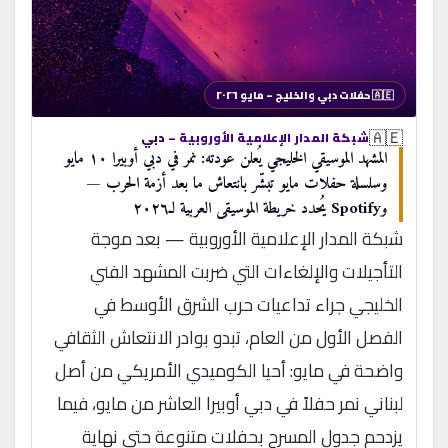
🇦🇪 حفلات دبي والخليج – مايو ٢٠٢٦
🇦🇪
شبكة المدار الإعلامية الأوروبية –
دبي
المشهد الموسيقي الخليجي يُعلن عودته: نمر في دبي أوبيرا ١٠ مايو
وسلسلة حفلات مايو تبشّر بانتعاش ما بعد أزمة الحرب —
وSpotify يُحدد خريطة الموسيقى العربية لـ٢٠٢٦
شبكة المدار الإعلامية الأوروبية — بعد موجة
التأجيلات والإلغاءات التي ضربت المشهد الفني
الخليجي جراء تداعيات حرب الشرق الأوسط في
الفصل الأول من العام، تبدو بوادر الانتعاش الثقافي
واضحة في مايو: أحيا الكوميدي الأمريكي من أصل
لبناني نمر حفلاً في دبي أوبيرا العاشر من مايو، فيما
يزدحم جدول المسرح بحفلات متنوعة حتى نهاية