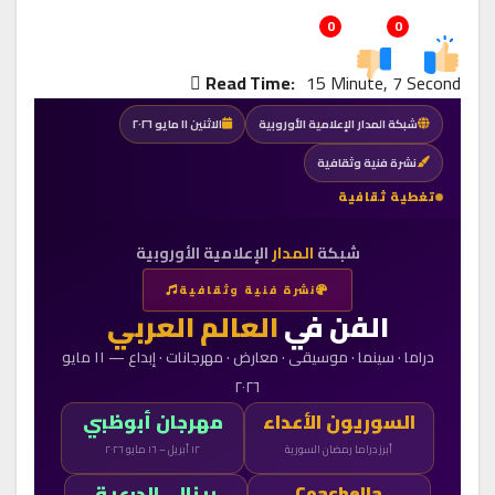
0
0
Read Time:
15 Minute, 7 Second
شبكة المدار الإعلامية الأوروبية
الاثنين ١١ مايو ٢٠٢٦
نشرة فنية وثقافية
تغطية ثقافية
شبكة
المدار
الإعلامية الأوروبية
نشرة فنية وثقافية
الفن في
العالم العربي
دراما · سينما · موسيقى · معارض · مهرجانات · إبداع — ١١ مايو
٢٠٢٦
السوريون الأعداء
مهرجان أبوظبي
أبرز دراما رمضان السورية
١٢ أبريل – ١٦ مايو ٢٠٢٦
Coachella
بينالي الدرعية