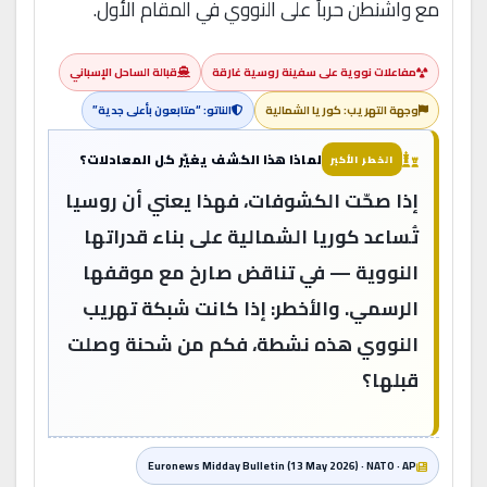
مع واشنطن حرباً على النووي في المقام الأول.
مفاعلات نووية على سفينة روسية غارقة
قبالة الساحل الإسباني
وجهة التهريب: كوريا الشمالية
الناتو: “متابعون بأعلى جدية”
لماذا هذا الكشف يغيّر كل المعادلات؟
الخطر الأكبر
إذا صحّت الكشوفات، فهذا يعني أن روسيا
تُساعد كوريا الشمالية على بناء قدراتها
النووية — في تناقض صارخ مع موقفها
الرسمي. والأخطر: إذا كانت شبكة تهريب
النووي هذه نشطة، فكم من شحنة وصلت
قبلها؟
Euronews Midday Bulletin (13 May 2026) · NATO · AP