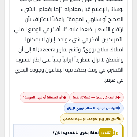
لوسائل الإعلام قبل مغادرته: “إما يفعلون الشيء
الصحيح أو سننهي المهمة”، رافضاً الاعتراف بأن
ارتفاع الأسعار يضغط عليه: “لا أفكر في الوضع المالي
للأمريكيين. أفكر في شيء واحد: إيران لا يمكنها
امتلاك سلاح نووي”. وتُشير تقارير Al Jazeera إلى أن
واشنطن لا تزال تنتظر رداً إيرانياً جدياً على إطار التسوية
المُقترح، في وقت يصعّد فيه البنتاغون وجوده البحري
في هرمز.
ترامب في بكين — قمة تاريخية
“أو الصفقة أو ننهي المهمة”
الهاجس الوحيد: لا سلاح نووي لإيران
شي جين بينغ: موقف الوسيط المحتمل
لماذا بكين بالتحديد الآن؟
تقدير