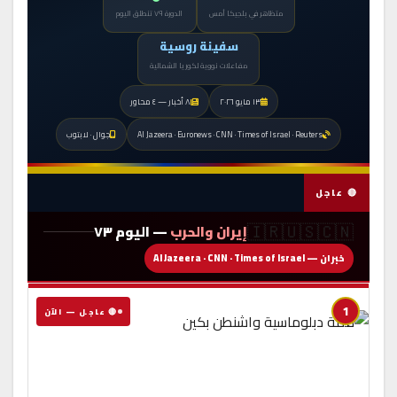
متظاهر في بلجيكا أمس
الدورة ٧٩ تنطلق اليوم
سفينة روسية
مفاعلات نووية لكوريا الشمالية
١٣ مايو ٢٠٢٦
٨ أخبار — ٤ محاور
Al Jazeera · Euronews · CNN · Times of Israel · Reuters
جوال · لابتوب
🔴 عاجل
🇮🇷🇺🇸🇨🇳
إيران والحرب
— اليوم ٧٣
خبران — Al Jazeera · CNN · Times of Israel
1
🔴 عاجل — الآن