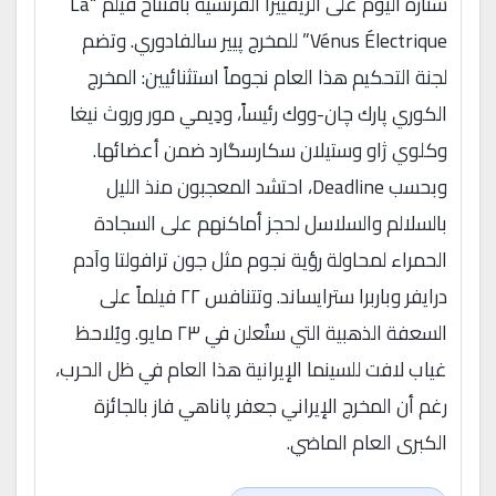
ستاره اليوم على الريفييرا الفرنسية بافتتاح فيلم “La
Vénus Électrique” للمخرج پيير سالفادوري. وتضم
لجنة التحكيم هذا العام نجوماً استثنائيين: المخرج
الكوري پارك چان-ووك رئيساً، ودِيمي مور وروث نيغا
وكلوي ژاو وستيلان سكارسگارد ضمن أعضائها.
وبحسب Deadline، احتشد المعجبون منذ الليل
بالسلالم والسلاسل لحجز أماكنهم على السجادة
الحمراء لمحاولة رؤية نجوم مثل جون ترافولتا وآدم
درايفر وباربرا سترايساند. وتتنافس ٢٢ فيلماً على
السعفة الذهبية التي ستُعلن في ٢٣ مايو. ويُلاحظ
غياب لافت للسينما الإيرانية هذا العام في ظل الحرب،
رغم أن المخرج الإيراني جعفر پاناهي فاز بالجائزة
الكبرى العام الماضي.