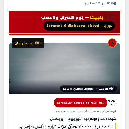
🔴 ١٣ مايو ٢٠٢٦ — اليوم
🇧🇪
بلجيكا
— يوم الإضراب والغضب
خبران — Euronews · StrikeTracker · eTravel
5
🇧🇪 إضراب وطني
🇧🇪 بروكسل — الإضراب الوطني ١٢ مايو
🇧🇪
Euronews · Brussels Times · HLN
euronews.com · brusselstimes.com · hln.be
شبكة المدار الإعلامية الأوروبية — بروكسل
٤٠,٠٠٠ إلى ٧٠,٠٠٠ بلجيكي يملؤون شوارع بروكسل في إضراب