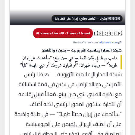
🇺🇸🇨🇳 بكين — ترامب وشي: إيران على الطاولة
🇺🇸🇨🇳🇮🇷
Al Jazeera Live · AP · Times of Israel
· timesofisrael.com
aljazeera.com
شبكة المدار الإعلامية الأوروبية — بكين / واشنطن
ترامب يهبط في بكين لقمة مع شي جين بينغ: “سأتحدث عن إيران
طويلاً” — ويُهدد طهران: “أو تقبلون شروطنا أو ننهي المهمة كلياً”
شبكة المدار الإعلامية الأوروبية — هبط الرئيس
الأمريكي دونالد ترامب في بكين في قمة استثنائية
مع نظيره الصيني شي جين بينغ، مُعلناً قبيل إقلاعه
أن التجارة ستكون المحور الرئيسي لكنه أضاف:
“سأتحدث عن إيران حديثاً طويلاً” — في دلالة واضحة
على أن الملف الإيراني يُهيمن على الجيوسياسة
العالمية. وفي أقوى تحذير حتى اللحظة، قال ترامب