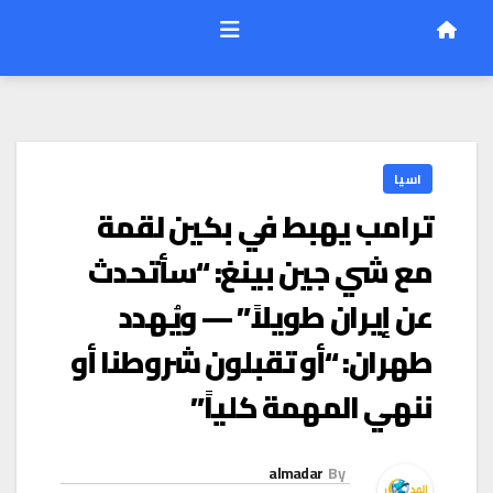
اسيا
ترامب يهبط في بكين لقمة
مع شي جين بينغ: “سأتحدث
عن إيران طويلاً” — ويُهدد
طهران: “أو تقبلون شروطنا أو
ننهي المهمة كلياً”
almadar
By