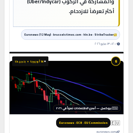
والمشاركة في الركوب (Uber/Indycar)
أكثر تعرضاً للازدحام.
Euronews (12 May) · brusselstimes.com · hln.be · StrikeTracker
✅ ١٢–١٣ مايو ٢٠٢٦
6
📊 أوروبا + بلجيكا
🇪🇺 بروكسل — أسرع الاقتصادات نمواً في ٢٠٢٦
🇪🇺
Euronews · ECB · EU Commission
euronews.com