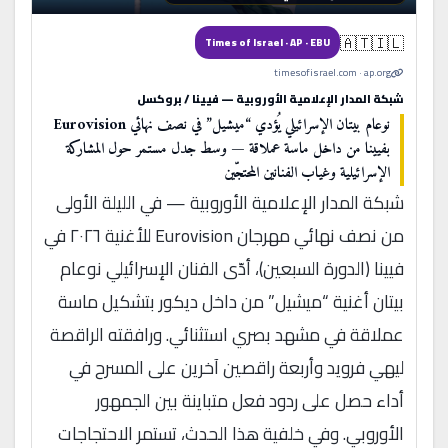
🇦🇹🇮🇱
Times of Israel · AP · EBU
timesofisrael.com · ap.org
شبكة المدار الإعلامية الأوروبية — فيينا / بروكسل
نوعام بيتان الإسرائيلي يُؤدي “ميشيل” في نصف نهائي Eurovision
بفيينا من داخل ماسة عملاقة — وسط جدل مستمر حول المشاركة
الإسرائيلية وغياب الفنانين المحتجّين
شبكة المدار الإعلامية الأوروبية — في الليلة الأولى
من نصف نهائي مهرجان Eurovision للأغنية ٢٠٢٦ في
فيينا (الدورة السبعين)، أدّى الفنان الإسرائيلي نوعام
بيتان أغنية “ميشيل” من داخل ديكور بتشكيل ماسة
عملاقة في مشهد بصري استثنائي. ورافقته الراقصة
ليهي فرويد وأربعة راقصين آخرين على المسرح في
أداء حصل على ردود فعل متباينة بين الجمهور
الأوروبي. وفي خلفية هذا الحدث، تستمر الاحتجاجات