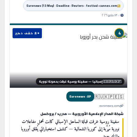
Euronews (13 May) · Deadline · Reuters · festival-cannes.com
✅ ١٣ مايو ٢٠٢٦
4
🚢 كشف خطير
🇪🇸🇷🇺🇰🇵 إسبانيا — سفينة روسية غرقت بحمولة نووية
🇷🇺🇰🇵🇪🇸
Euronews · AP
euronews.com
شبكة المدار الإعلامية الأوروبية — مدريد / بروكسل
سفينة روسية غرقت قبالة الساحل الإسباني كانت تحمل مفاعلات
نووية مُهرَّبة إلى كوريا الشمالية — كشف استخباراتي يُقلق أوروبا
والناتو بعمق