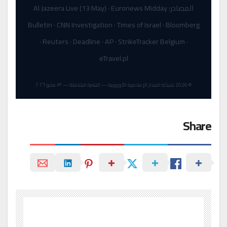
المصادر: Al Jazeera Live (13 May) · Euronews Midday
Bulletin · CNN Investigation · Times of Israel · Bloomberg
· Reuters · Deadline · AP · StrikeTracker Belgium ·
eTravel.pl
© 2026 شبكة المدار الإعلامية الأوروبية — النشرة الشاملة — ١٣ مايو ٢٠٢٦
Share