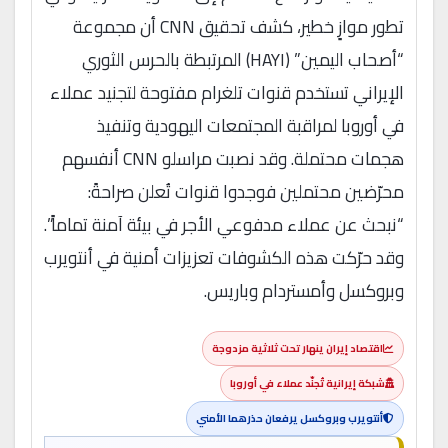
تطور موازٍ خطير، كشف تحقيق CNN أن مجموعة
“أصحاب اليمين” (HAYI) المرتبطة بالحرس الثوري
الإيراني تستخدم قنوات تلغرام مفتوحة لتجنيد عملاء
في أوروبا لمراقبة المجتمعات اليهودية وتنفيذ
هجمات محتملة. وقد نصبت مراسلو CNN أنفسهم
محرّضين محتملين فوجدوا قنوات تُعلن صراحةً:
“نبحث عن عملاء مدفوعي الأجر في بيئة آمنة تماماً”.
وقد حرّكت هذه الكشوفات تعزيزات أمنية في أنتويرب
وبروكسل وأمستردام وباريس.
اقتصاد إيران ينهار تحت ثلاثية مزدوجة
شبكة إيرانية تُجنّد عملاء في أوروبا
أنتويرب وبروكسل يرفعان حذرهما الأمني