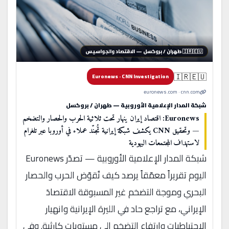
🇮🇷🇪🇺 طهران / بروكسل — الاقتصاد والجواسيس
🇮🇷🇪🇺
Euronews · CNN Investigation
euronews.com · cnn.com
شبكة المدار الإعلامية الأوروبية — طهران / بروكسل
Euronews: اقتصاد إيران ينهار تحت ثلاثية الحرب والحصار والتضخم
— وتحقيق CNN يكشف شبكة إيرانية تُجنّد عملاء في أوروبا عبر تلغرام
لاستهداف المجتمعات اليهودية
شبكة المدار الإعلامية الأوروبية — تصدّر Euronews
اليوم تقريراً معمّقاً يرصد كيف تُقوّض الحرب والحصار
البحري وموجة التضخم غير المسبوقة الاقتصادَ
الإيراني، مع تراجع حاد في الليرة الإيرانية وانهيار
الاحتياطيات وارتفاع التضخم إلى مستويات كارثية. وفي