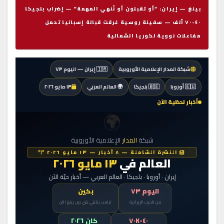
بينغ — إيران: “أو تقبلون أو نُنهي المهمة” — إضراب بلجيكا
٤٠-٧٠ ألف — سفينة روسية غرقت قبالة إسبانيا تحمل
مفاعلات نووية لكوريا الشمالية
شبكة المدار الإعلامية الأوروبية
🇮🇷 إيران — اليوم ٧٣
🇪🇺 أوروبا
🇧🇪 بلجيكا
🌍 العالم العربي
١٣ مايو ٢٠٢٦
أخبار لحظية الآن
🌍
شبكة
المدار
الإعلامية الأوروبية
النشرة الشاملة — ٨ أخبار — ١٣ مايو ٢٠٢٦
العالم في
١٣ مايو ٢٠٢٦
إيران · أوروبا · بلجيكا · العالم العربي — أخبار حيّة الآن
اليوم ٧٣
بكين
من الحرب الإيرانية
ترامب يلتقي شي جين بينغ الآن
٤٠-٧٠K
كان ٢٠٢٦