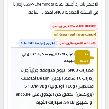
الاضطرابات إذ أعلنت نقابة CGSP-Cheminots إضراباً
في السكك الحديدية SNCB لمدة ٢٤ ساعة.
40,000-70,000 متظاهر في بروكسل
المطالب: تقاعد + أجور + قوة شرائية
رحلات ملغاة من مطار بروكسل
اليوم: إضراب SNCB 24 ساعة
إضراب SNCB اليوم — كيف تتنقل في
ما
بلجيكا؟
يعنيك
قطارات SNCB اليوم متوقفة جزئياً جراء
إضراب ٢٤ ساعة. البديل: De Lijn (حافلات
فلاندرس) وTEC (والونيا) وSTIB/MIVB
(بروكسل). تحقق من الجدول على sncb.be
أو تطبيق SNCB. سيارات الأجرة