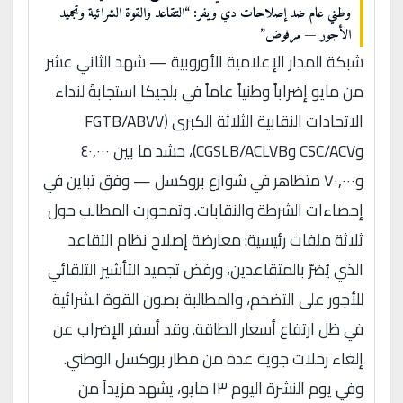
وطني عام ضد إصلاحات دي ويفر: “التقاعد والقوة الشرائية وتجميد
الأجور — مرفوض”
شبكة المدار الإعلامية الأوروبية — شهد الثاني عشر
من مايو إضراباً وطنياً عاماً في بلجيكا استجابةً لنداء
الاتحادات النقابية الثلاثة الكبرى (FGTB/ABVV
وCSC/ACV وCGSLB/ACLVB)، حشد ما بين ٤٠,٠٠٠
و٧٠,٠٠٠ متظاهر في شوارع بروكسل — وفق تباين في
إحصاءات الشرطة والنقابات. وتمحورت المطالب حول
ثلاثة ملفات رئيسية: معارضة إصلاح نظام التقاعد
الذي يُضرّ بالمتقاعدين، ورفض تجميد التأشير التلقائي
للأجور على التضخم، والمطالبة بصون القوة الشرائية
في ظل ارتفاع أسعار الطاقة. وقد أسفر الإضراب عن
إلغاء رحلات جوية عدة من مطار بروكسل الوطني.
وفي يوم النشرة اليوم ١٣ مايو، يشهد مزيداً من