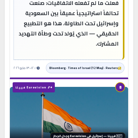
فعلت ما لم تفعله الاتفاقيات: صنعت
تحالفاً استراتيجياً عميقاً بين السعودية
وإسرائيل تحت الطاولة. هذا هو التطبيع
الحقيقي — الذي يُولد تحت وطأة التهديد
المشترك.
Bloomberg · Times of Israel (12 May) · Reuters
✅ ١٢–١٣ مايو ٢٠٢٦
8
🎵 Eurovision فيينا
🇦🇹 فيينا — إسرائيل في Eurovision وجدل الجدار