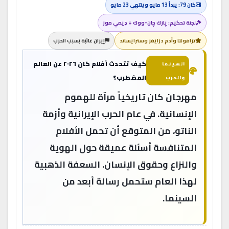
كان 79: يبدأ 13 مايو وينتهي 23 مايو
لجنة تحكيم: پارك چان-ووك + دِيمي مور
ترافولتا وآدم درايفر وسترايساند
إيران غائبة بسبب الحرب
كيف تتحدث أفلام كان ٢٠٢٦ عن العالم
السينما
المضطرب؟
والحرب
مهرجان كان تاريخياً مرآة للهموم
الإنسانية. في عام الحرب الإيرانية وأزمة
الناتو، من المتوقع أن تحمل الأفلام
المتنافسة أسئلة عميقة حول الهوية
والنزاع وحقوق الإنسان. السعفة الذهبية
لهذا العام ستحمل رسالة أبعد من
السينما.