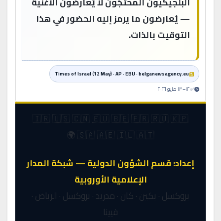
البلجيكيون المحتجّون لا يُعارضون الأغنية
— يُعارضون ما يرمز إليه الحضور في هذا
التوقيت بالذات.
Times of Israel (12 May) · AP · EBU · belganewsagency.eu
✅ ١٢–١٣ مايو ٢٠٢٦
🇮🇷 🇺🇸 🇨🇳 🇪🇺 🇧🇪 🇫🇷 🇷🇺 🇰🇵
🇸🇦 🇦🇪 🇮🇱 🇦🇹 🌍
إعداد: قسم الشؤون الدولية — شبكة المدار
الإعلامية الأوروبية
بروكسل · بكين · كان · مدريد · بروكسل · الرياض ·
فيينا