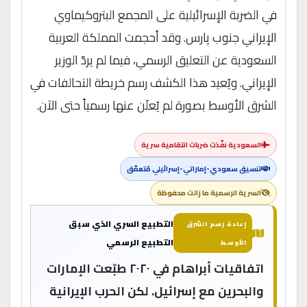
في الضربة الإسرائيلية على المجمع البتروكيماوي
الإيراني جنوب پارس. وقد أحجمت المملكة العربية
السعودية عن التعليق الرسمي، فيما لم يردّ الوزير
الإيراني. ويُعيد هذا الكشف رسم خريطة التحالفات في
الشرق الأوسط بصورة لم يُعلَن عنها رسمياً حتى الآن.
السعودية نفّذت ضربات انتقامية سرية
تنسيق سعودي-إماراتي-إسرائيلي مُتعمّق
السرية الرسمية ما زالت محفوظة
التطبيع السري الذي سبق
إعادة رسم الشرق
التطبيع الرسمي
الأوسط
اتفاقيات أبراهام في ٢٠٢٠ طبّعت الإمارات
والبحرين مع إسرائيل. لكن الحرب الإيرانية