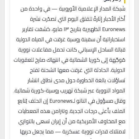
شبكة المدار الإعلامية الأوروبية — في واحدة من
أكثر الأخبار إثارةً للقلق اليوم التي تصدّرت نشرة
Euronews الظهيرية بتاريخ ١٣ مايو، كشفت تقارير
استخباراتية أن سفينة روسية غرقت في المياه الدولية
قبالة الساحل الإسباني كانت تحمل مفاعلات نووية
مُوجَّهة إلى كوريا الشمالية في انتهاك صارخ للعقوبات
الدولية. الحادثة التي غرقت معها الشحنة تفتح
تساؤلات بالغة الخطورة حول مدى نطاق انتشار
المواد النووية عبر شبكة تهريب روسية-كورية شمالية.
وقال مسؤول في الناتو لـEuronews إن الحلف يُتابع
الملف بأعلى درجات الجدية. وتتزامن هذه المعطيات
مع المخاوف الأمريكية من أن إيران تسعى بالتوازي
لامتلاك قدرات نووية عسكرية — مما يجعل حربها