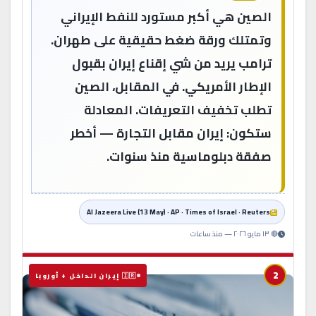
الصين هي أكبر مستورد للنفط الإيراني
وتمتلك ورقة ضغط حقيقية على طهران.
ترامب يريد من شي إقناع إيران بقبول
الإطار الأمريكي. في المقابل، الصين
تطلب تخفيف التعريفات. المعادلة
ستكون: إيران مقابل التجارة — أخطر
صفقة دبلوماسية منذ سنوات.
Al Jazeera Live (13 May) · AP · Times of Israel · Reuters
🔴 ١٣ مايو ٢٠٢٦ — منذ ساعات
2
🇮🇷 إيران الداخل + أوروبا