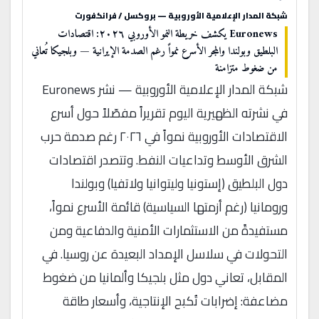
شبكة المدار الإعلامية الأوروبية — بروكسل / فرانكفورت
Euronews يكشف خريطة النمو الأوروبي ٢٠٢٦: اقتصادات
البلطيق وبولندا والمجر الأسرع نمواً رغم الصدمة الإيرانية — وبلجيكا تُعاني
من ضغوط متزامنة
شبكة المدار الإعلامية الأوروبية — نشر Euronews
في نشرته الظهيرية اليوم تقريراً مفصّلاً حول أسرع
الاقتصادات الأوروبية نمواً في ٢٠٢٦ رغم صدمة حرب
الشرق الأوسط وتداعيات النفط. وتتصدر اقتصادات
دول البلطيق (إستونيا وليتوانيا ولاتفيا) وبولندا
ورومانيا (رغم أزمتها السياسية) قائمة الأسرع نمواً،
مستفيدةً من الاستثمارات الأمنية والدفاعية ومن
التحولات في سلاسل الإمداد البعيدة عن روسيا. في
المقابل، تعاني دول مثل بلجيكا وألمانيا من ضغوط
مضاعفة: إضرابات تُكبح الإنتاجية، وأسعار طاقة