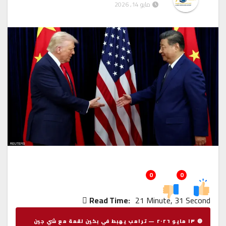
مايو 14, 2026
0
0
Read Time:
21 Minute, 31 Second
🔴 ١٣ مايو ٢٠٢٦ — ترامب يهبط في بكين لقمة مع شي جين