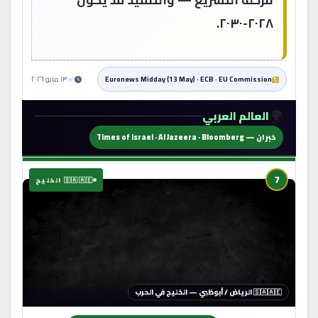
٢٠٢٨-٢٠٣٠.
Euronews Midday (13 May) · ECB · EU Commission
✅ ١٣ مايو ٢٠٢٦
🌍
العالم العربي
خبران — Times of Israel · Al Jazeera · Bloomberg
7
🇸🇦🇦🇪 الخليج
🇸🇦🇦🇪 الرياض / أبوظبي — الخليج في الحرب