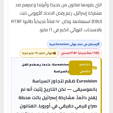
التي يقودها فنانون من بلجيكا وأيرلندا وغيرهم ضد
مشاركة إسرائيل، رغم رفض الاتحاد الأوروبي للبث
(EBU) استبعادها. وكان ١٧٠ فناناً بلجيكياً طالبوا RTBF
بالانسحاب. النهائي الكبير في ١٦ مايو.
إسرائيل في نصف نهائي Eurovision فيينا
170 فناناً بلجيكياً: RTBF انسحبي
النهائي الكبير: 16 مايو فيينا
Eurovision: عندما يصطدم الفن
التناقض
بالسياسة
الثقافي
Eurovision صُمّم لتجاوز السياسة
بالموسيقى — لكن التاريخ يُثبت أنه لم
يُفلح دائماً. مشاركة إسرائيل باتت محطة
صراع قيمي حقيقي في أوروبا. الفنانون