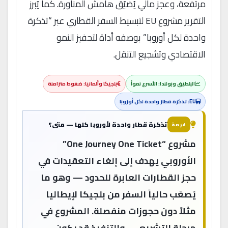
مرتفعة، وعجز مالي يُضيّق هامش المناورة. كما يُبرز
التقرير مشروع EU لتبسيط السفر القطاري عبر “تذكرة
واحدة لكل أوروبا” بوصفه أداة لتحفيز النمو
الاقتصادي وتشجيع التنقل.
البلطيق وبولندا: الأسرع نمواً
بلجيكا وألمانيا: ضغوط متزامنة
EU: تذكرة قطار واحدة لكل أوروبا
تذكرة قطار واحدة لأوروبا كلها — متى؟
فرصة
مشروع “One Journey One Ticket”
الأوروبي يهدف إلى إلغاء التعقيدات في
حجز القطارات العابرة للحدود — وهو ما
يُصعّب حالياً السفر من بلجيكا لإيطاليا
مثلاً دون حجوزات منفصلة. المشروع في
مرحلة التشريع — والتنفيذ قد يكون