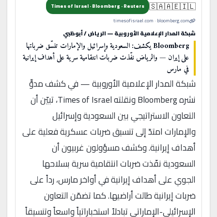
🇸🇦🇦🇪🇮🇱
Times of Israel · Bloomberg · Reuters
timesofisrael.com · bloomberg.com
شبكة المدار الإعلامية الأوروبية — الرياض / أبوظبي
Bloomberg يكشف: السعودية وإسرائيل والإمارات تنسّق ضرباتها
على إيران — والرياض نفّذت ضربات انتقامية سرية على أهداف إيرانية
في مارس
شبكة المدار الإعلامية الأوروبية — في كشف مدوٍّ
نشره Bloomberg ونقلته Times of Israel، تبيّن أن
التعاون الاستراتيجي بين السعودية وإسرائيل
والإمارات امتدّ إلى تنسيق ضربات عسكرية فعلية على
أهداف إيرانية. وكشف مسؤولون غربيون أن
السعودية نفّذت ضربات انتقامية سرية بسلاحها
الجوي على أهداف إيرانية في أواخر مارس، رداً على
ضربات إيرانية طالت أراضيها. كما تضمّن التعاون
الإسرائيلي-الإماراتي تبادلاً استخباراتياً واسعاً وتنسيقاً