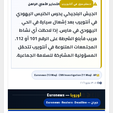
التحذير الأمني الراهن
للمقيمين في أنتويرب
الجيش البلجيكي يحرس الكنيس اليهودي
في أنتويرب بعد إشعال سيارة في الحي
اليهودي في مارس. إذا لاحظت أي نشاط
مريب فأبلغ الشرطة على الرقم 101 أو 112.
المجتمعات المتنوعة في أنتويرب تتحمّل
المسؤولية المشتركة للسلامة الجماعية.
Euronews (13 May) · CNN Investigation (11 May) · AP
🔴 ١١–١٣ مايو ٢٠٢٦
🇪🇺🎬🚢
أوروبا
— Euronews
خبران — Euronews · Reuters · Deadline