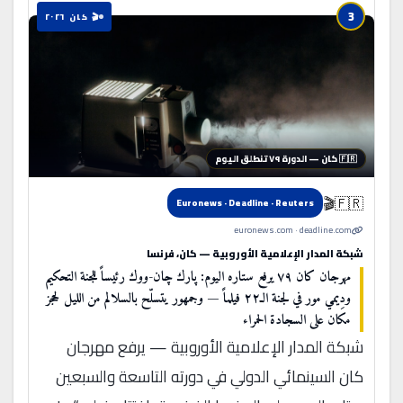
3
🎬 كان ٢٠٢٦
🇫🇷 كان — الدورة ٧٩ تنطلق اليوم
🇫🇷🎬
Euronews · Deadline · Reuters
euronews.com · deadline.com
شبكة المدار الإعلامية الأوروبية — كان، فرنسا
مهرجان كان ٧٩ يرفع ستاره اليوم: پارك چان-ووك رئيساً للجنة التحكيم
ودِيمي مور في لجنة الـ٢٢ فيلماً — وجمهور يتسلّح بالسلالم من الليل لحجز
مكان على السجادة الحمراء
شبكة المدار الإعلامية الأوروبية — يرفع مهرجان
كان السينمائي الدولي في دورته التاسعة والسبعين