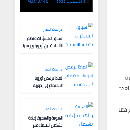
الفقيه ـ البنية
6 أغسطس، 2026
ALMADAR
الفكرية وآليات
التعبئة
دراسات المدار
سباق المسيّرات وتطور
الأسلحة بين أوروبا وروسيا
دراسات المدار
زة
لماذا ترفض أوروبا
الانضمام إلى دورية
العدد
مشتركة لتأمين الملاحة
البحرية؟
دول العالم قتلا
دراسات المدار
الهوية والهجرة: إعادة
تشكيل الانتماء عبر