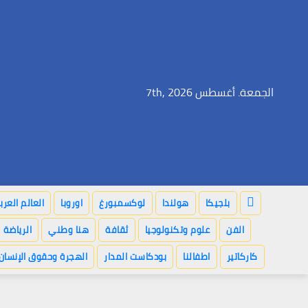
Ski
t
conten
الجمعة. أغسطس 7th, 2026
بلجيكا
هولندا
لوكسمبورغ
اوروبا
العالم العر
الفن
علوم وتكنولوجيا
ثقافة
هنا وطني
الرياضة
كاركاتير
اطفالنا
بودكاست المدار
الهجرة وحقوق الإنسان