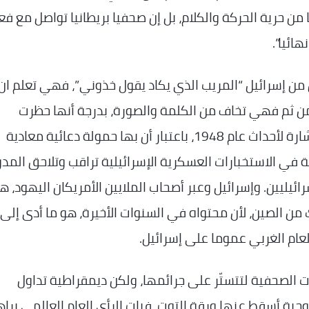
 زال فعنونو محروما من حرية الحركة والكلام، بل إن صحفيا بريطانيا تواصل مع ف
ائيا”.
ل من إسرائيل “المريب الذي يكاد يقول خذوني”، فهي تعلم ان
ن ثم فهي تخاف من الكلمة والصورة، بدرجة أنها حظرت
استخدام كلمة النكبة في وسائل الإعلام عند الإشارة لأحداث عام 1948، باعتبار أن بها حمولة دعائية معادية
رت هناك إدارة خاصة في الاستخبارات العسكرية الإسرائيلية تراقب وتلاحق الم
يين. وإسرائيل وعبر أصحاب الملايين الأمريكان اليهود، 
ن الصين، لأن محتواه في السنوات الأخيرة، هو ما أدى إلى
لعام الغربي عموما على إسرائيل.
 الصحفية لتتستّر على جرائمها، ولكن ديمقراطية تداول
جية أسقط عنها ورقة التوت، فبات الرأي العام العالمي يراه