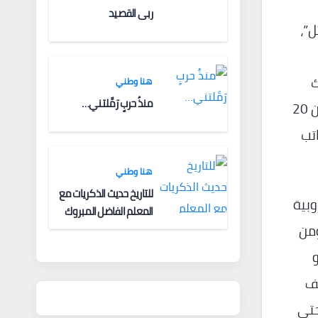
ربى القصيد
”،
ك
هنا وطني
منذُ حربٍ رَمَّلتني…
الصحفيين مرغمين على الاستعانة بحراس شخصيين، بل وبلغ العسف أن حرمت إسرائيل، في عام 2021، أكثر من 20
رجية، ثم أغلقت في آب/ أغسطس 2022، مكاتب
هنا وطني
للتاريخ حديث الذكريات مع
وبية
المعلم الفاضل المبروك
ومن
الغنودي
شف
ثم الزج به في السجن ل18 سنة، وحتى