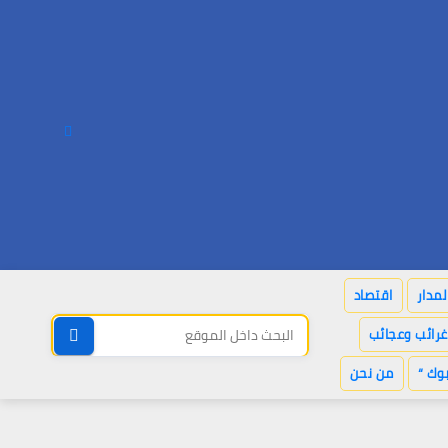
لمدار
اقتصاد
غرائب وعجائب
وك “
من نحن