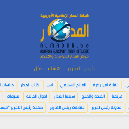
رئيس التحرير .د هشام عوكل
بي
القارة اميريكية
العالم الاسلامي
اسيا
كتاب المدار
دراسات ا
افريقيا
الصحة والعلاج
سينما المدار
احوال الجالية
منوعات
مدونة رئيس تحرير
مقابلات ريئس التحرير
صفحة رئيس التحرير “فيسب