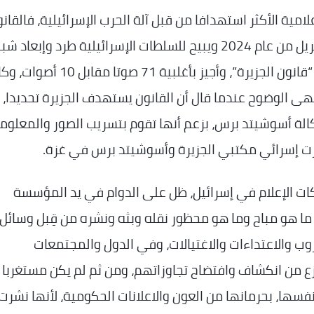
امية الأكثر استهدافا من قبل آلة الحرب الإسرائيلية، فالقان
الذي أصدره البرلمان الإسرائيلي في 1 نيسان/ ابريل من عام 2024 ويبيح للسلطات الإسرائيلية طرد وإبع
الأخبار الأجنبية، ومصادرة ممتلكاتها، يحمل اسم “قانون الجزيرة”، وأجيز بأغلبية 71 صوتا مقابل
هى الوضوح عندما قال أن القانون يستهدف الجزيرة تحديدا، 
كالة أسوشيتد برس، بزعم أنها تقوم بتسريب الصور والمعلوم
كات الإعلام في إسرائيل، ظل على الدوام في يد المؤسسة
ما هو مباح وما هو محظور نقله وبثه ونشره من قِبل وسائل
حروب والاعتداءات والاغتيالات، وفي الدول والمجتمعات
جزع من انكشاف وافتضاح تجاوزاتهم، ومن ثم لم يكن مستغربا 
سها، بحرمانها من العون والاعلانات الحكومية، لأنها نشرت