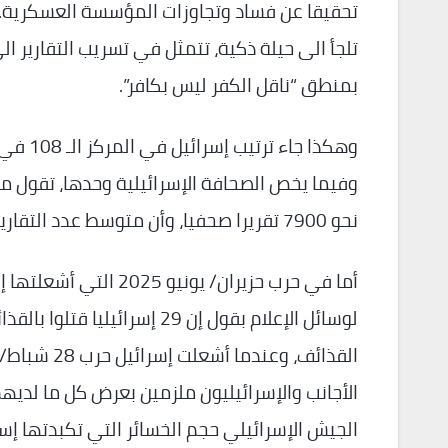
تحقيقا عن فساد وتجاوزات المؤسسة العسكرية. 
تلجأ الى حيلة ذكية، تتمثل في تسريب التقارير ال
بمنطق “ناقل الكفر ليس بكافر”.
نحو 7900 تقريرا صحفيا، وأن متوسط عدد التقارير التي تخضع للحظر بلغ العشرين يوميا منذ حرب غزة.
أما في حرب حزيران/ يو
لوسائل الإعلام بقول إن 29 إ
القذائف، وع
الأجانب والإسرائيليون ملزمين بعرض كل ما لدي
الجيش الإسرائيلي حجم الخسائر التي تكبدتها إسرا