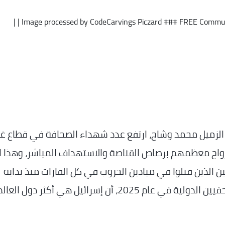
Image processed by CodeCarvings Piczard ### FREE Communi
لزميل محمد وشاح، ارتفع عدد شهداء الصحافة في قطاع غ
لى 262 شهيدا. صعدت أرواح معظمهم برصاص القناصة والاستهداف المباشر، وهذا 
الذين قتلوا في ميادين الحروب في كل القارات منذ بداية
تدوين التاريخ، وجاء في تقرير لجمعية حماية الصحفيين الدولية في عام 2025، أن إسرائيل هي أكثر 