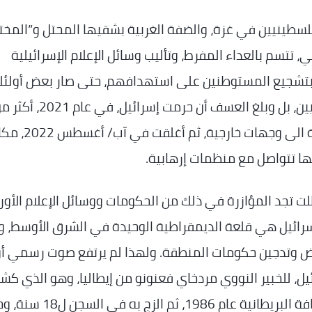
سطينيين في غزة، والضفة الغربية بشقيها المحتل و”المختل
 تتسم بالعداء المفرط، وتأليب وسائل الإعلام الإسرائيلية
 بتشجيع المستوطنين على استهدافهم، حتى صار بعض أولئ
صحفيا فلسطينيا من مغادرة غزة والضفة الغربية الى وجهات خا
ها تتواصل مع منظمات إرهابية.
لت تجد المؤازرة في ذلك من الحكومات ووسائل الإعلام الأور
ن إسرائيل هي قلعة الديمقراطية الوحيدة في الشرق الأوسط، 
ض وتدجين حكومات المنطقة. ولهذا لم يرتفع صوت رسمي أو
، للخبير النووي مردخاي فعنونو من إيطاليا، وهو الذي ك
تفاصيل برنامج الأسلحة النووية الإسرائيلي للصحافة البريطانية عام 1986، 