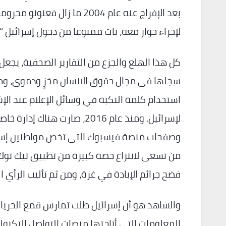
بعد الإفراج عنه عام 2004 ما
لإجراء حوار معه، بات ممنوعا من دخول إسرائيل “نه
كل هذا الهلع والجزع من التقارير الصحفية، يجع
سجلها في مجال حقوق الانسان مخزٍ ودموي، وم
لإسرائيل. ومنذ عام 2016، صا
وصفحات منصة فيسبوك التي تخص مواطنين إسرائيل
من تسعى لانتزاع حصة كبيرة من تطبيق تيك توك م
فضح جرائم الإبادة في غزة، ومن ثم تأليب الرأي ا
والشاهد هو أن إسرائيل ظلت تمارس قمع الحريات
المعلومات التي أتاحتها منصات التواصل التكنولو