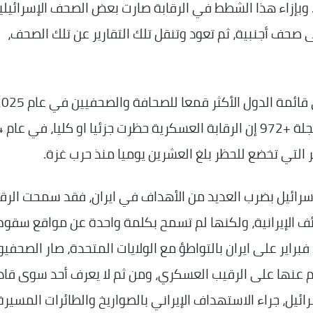
وبإزاء هذا الشطط في الرقابة صارت بعض الصحف الإسرائيلي
ى صحف أجنبية، ثم تعود وتنقل تلك التقارير عن تلك الصحف،
وفيما يخص ال
نيو 2025 التي أشعلتها إسرائيل بضرب العديد من الأهداف في ايران، فقد سمحت الرق
سرائيليا قتلوا بالقذائف الإيرانية، ولكنها لم تسمح بكلمة واحدة عن مواقع سق
ندما أشعلت إسرائيل حرب 28 شباط/ فبراير على ايران بالتواطؤ مع الولايات المتحدة، صار الصحف
هم عنها على الرقيب العسكري، ومن ثم لا يعرف أحد سوى قاد
ئيل، جراء الاستهداف الإيراني بالصواريخ والطائرات المسيرة