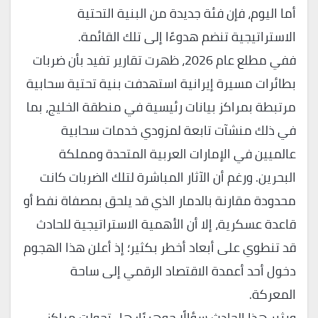
أما اليوم، فإن فئة جديدة من البنية التحتية
الاستراتيجية تنضم هدوءًا إلى تلك القائمة.
ففي مطلع عام 2026، ظهرت تقارير تفيد بأن ضربات
بطائرات مسيرة إيرانية استهدفت بنية تحتية سحابية
مرتبطة بمراكز بيانات رئيسية في منطقة الخليج، بما
في ذلك منشآت تابعة لمزودي خدمات سحابية
عالميين في الإمارات العربية المتحدة ومملكة
البحرين. ورغم أن الآثار المباشرة لتلك الضربات كانت
محدودة مقارنة بالدمار الذي قد يلحق بمصفاة نفط أو
قاعدة عسكرية، إلا أن الأهمية الاستراتيجية للحادث
قد تنطوي على أبعاد أخطر بكثير؛ إذ أعلن هذا الهجوم
دخول أحد أعمدة الاقتصاد الرقمي إلى ساحة
المعركة.
ويثير هذا الحادث سؤالًا جوهريًا: هل تحولت مراكز