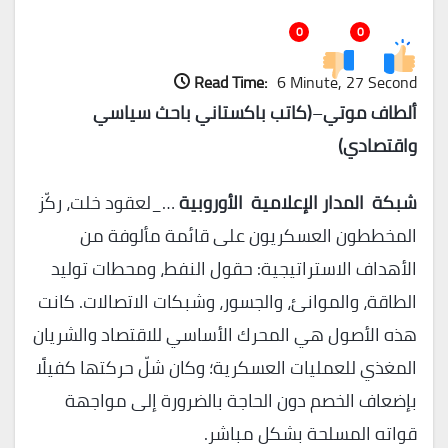
0
0
Read Time:
6 Minute, 27 Second
ألطاف موتي
–
(كاتب باكستاني باحث سياسي
واقتصادي)
شبكة المدار الإعلامية الأوروبية
…_لعقود خلت، ركّز
المخططون العسكريون على قائمة مألوفة من
الأهداف الاستراتيجية: حقول النفط، ومحطات توليد
الطاقة، والموانئ، والجسور، وشبكات الاتصالات. كانت
هذه الأصول هي المحرك الأساسي للاقتصاد والشريان
المغذي للعمليات العسكرية؛ وكان شلّ حركتها كفيلًا
بإضعاف الخصم دون الحاجة بالضرورة إلى مواجهة
قواته المسلحة بشكل مباشر.