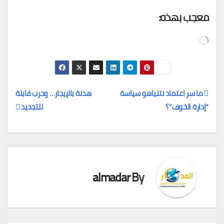
معجب بهذه:
جاري
التحميل…
ما سر اعتماد نتنياهو سياسة
هدنة بالإيجار… وحرب قابلة
“إدارة الخوف”؟
للتجديد
تصفّح
المقالات
almadar
By