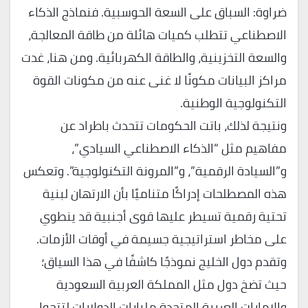
ضراوة: السباق على السعة الحوسبية. فنماذج الذكاء
الاصطناعي تتطلب كميات هائلة من طاقة المعالجة،
والسعة التخزينية، والطاقة الكهربائية. ومن هنا، غدت
مراكز البيانات مكونًا لا غنى عنه من مكونات القوة
التكنولوجية الوطنية.
ونتيجة لذلك، باتت الحكومات تتحدث باطراد عن
مفاهيم مثل “الذكاء الاصطناعي السيادي”،
و”السيادة الرقمية”، و”المرونة التكنولوجية”. وتعكس
هذه المصطلحات إدراكًا متناميًا بأن الارتهان لبنية
تحتية رقمية تسيطر عليها قوى أجنبية قد ينطوي
على مخاطر استراتيجية جسيمة في أوقات الأزمات.
وتقدم دول الخليج نموذجًا كاشفًا في هذا السياق؛
حيث تضخ دول مثل المملكة العربية السعودية
والإمارات العربية المتحدة مليارات الدولارات لتتحول