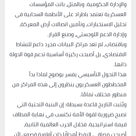
والإدارة الحكومية. وبالمثل، باتت المؤسسات
العسكرية تعتمد باطراد على الأنظمة السحابية في
تحليل الاستخبارات، وتأمين اتصالات أرض المعركة،
وإدارة الدعم اللوجستي، وصنع القرار.
وباقتضاب، لم تعد مراكز البيانات مجرد داعم للنشاط
الاقتصادي، بل أصبحت ركيزة أساسية تدعم قوة الدولة
ذاتها.
هذا التحول التأسيسي يفسر بوضوح لماذا بدأ
المخططون العسكريون ينظرون إلى هذه المراكز من
منظور مختلف تمامًا.
ويُثبت التاريخ قاعدة بسيطة: إن البنية التحتية التي
تصبح ضرورية لقوة الأمة تكتسب في نهاية المطاف
قيمة استراتيجية. فخلال الحرب العالمية الثانية،
أصبحت مصافي النفط أهدافًا ذات أولوية قصوى لأن