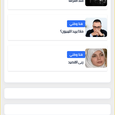
منذُ افترقنا
هنا وطني
ماذا يريد الليبيون؟
هنا وطني
ربى القصيد