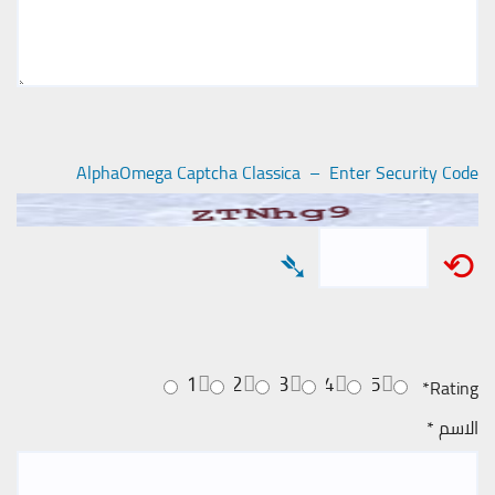
AlphaOmega Captcha Classica – Enter Security Code
➴
⟲
1
2
3
4
5
*
Rating
الاسم
*