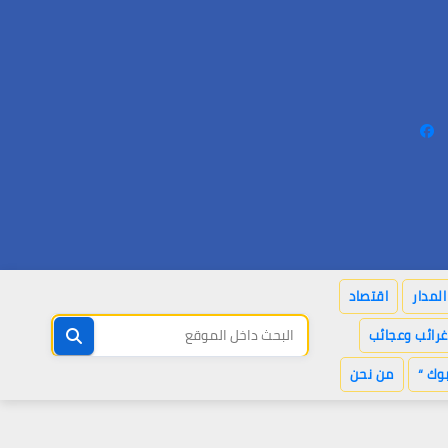
لمدار
اقتصاد
غرائب وعجائب
وك “
من نحن