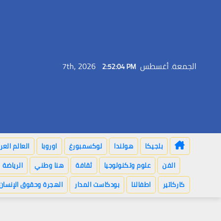
Ski
t
conten
الجمعة. أغسطس 7th, 2026
2:52:05 PM
بلجيكا
هولندا
لوكسمبورغ
اوروبا
العالم العر
الفن
علوم وتكنولوجيا
ثقافة
هنا وطني
الرياضة
كاركاتير
اطفالنا
بودكاست المدار
الهجرة وحقوق الإنسان