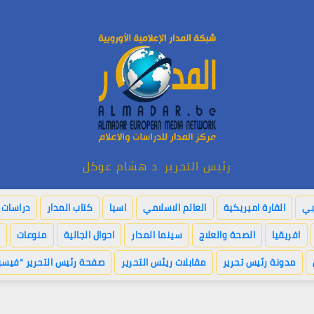
رئيس التحرير .د هشام عوكل
بي
القارة اميريكية
العالم الاسلامي
اسيا
كتاب المدار
دراسات ا
افريقيا
الصحة والعلاج
سينما المدار
احوال الجالية
منوعات
مدونة رئيس تحرير
مقابلات ريئس التحرير
صفحة رئيس التحرير “فيسب