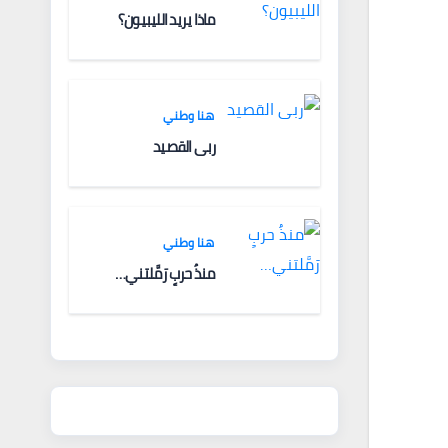
ماذا يريد الليبيون؟
هنا وطني
ربى القصيد
هنا وطني
منذُ حربٍ رَمَّلتني…