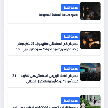
عدسة المدار
صعود صناعة السينما السعودية
عدسة المدار
مهرجان كان السينمائي يفتتح دورته 79 بتكريم بيتر
جاكسون مخرج “سيد الخواتم” — وحضور عربي لافت
على السجادة الحمراء يضم نادين نجيم وآسر ياسين وخالد
مزنر ضمن لجنة التحكيم
عدسة المدار
مهرجان الاتحاد الأوروبي السينمائي في بانكوك — 21
فيلماً من 19 دولة أوروبية بالدخول المجاني
عدسة المدار
عاصمتا الثقافة الأوروبية 2026: أولو الفنلندية وترينشين