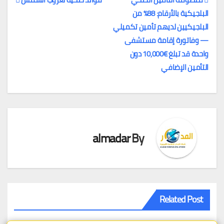
البلجيكية بالأرقام: 88% من
تصفّح
البلجيكيين لديهم تأمين تكميلي
المقالات
— وفاتورة إقامة مستشفى
واحدة قد تبلغ €10,000 دون
التأمين الإضافي
almadar
By
Related Post