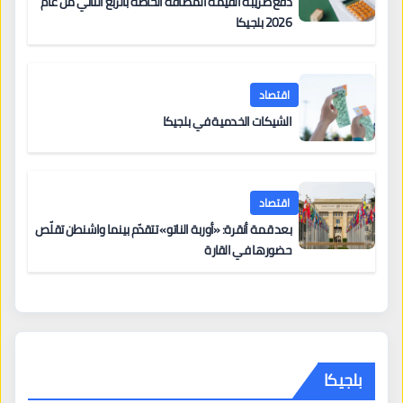
دفع ضريبة القيمة المضافة الخاصة بالربع الثاني من عام
2026 بلجيكا
اقتصاد
الشيكات الخدمية في بلجيكا
اقتصاد
بعد قمة أنقرة: «أوربة الناتو» تتقدّم بينما واشنطن تقلّص
حضورها في القارة
بلجيكا