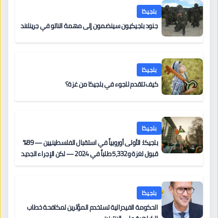
بلجيكا
جنود بلجيكيون سينضمون إلى مهمة الناتو في جرينلاند
بلجيكا
كيف تتقدم للجوء في بلجيكا من غزة؟
بلجيكا
بلجيكا: الأولى أوروبياً في استقبال الفلسطينيين — 89%
قبول لغزة و5,332 طلباً في 2024 — لكن الإجراء الجديد
من 12 يونيو يُعقّد المسار لمن يحمل وضعاً في دولة EU
أخرى
بلجيكا
الحكومة الفيدرالية تستخدم المؤثرين لمكافحة خطاب