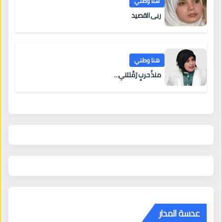
هنا وطني
ربى القصيد
هنا وطني
منذُ حربٍ رَمَّلتني…
عدسة المدار