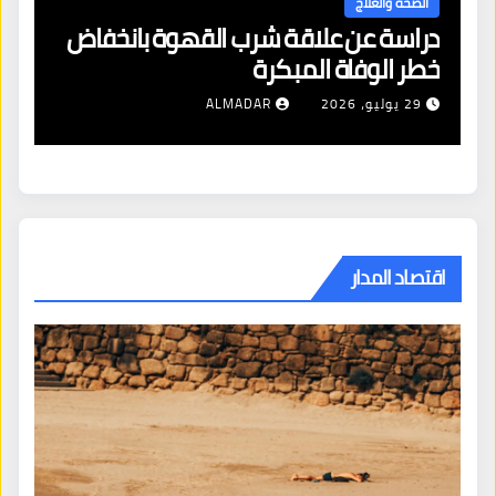
الصحة والعلاج
دراسة عن علاقة شرب القهوة بانخفاض
ا
خطر الوفاة المبكرة
إص
29 يوليو، 2026
ALMADAR
اقتصاد المدار