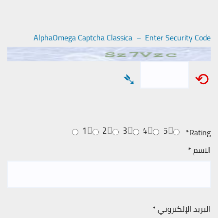
AlphaOmega Captcha Classica – Enter Security Code
➴
⟲
1
2
3
4
5
*
Rating
الاسم
*
البريد الإلكتروني
*