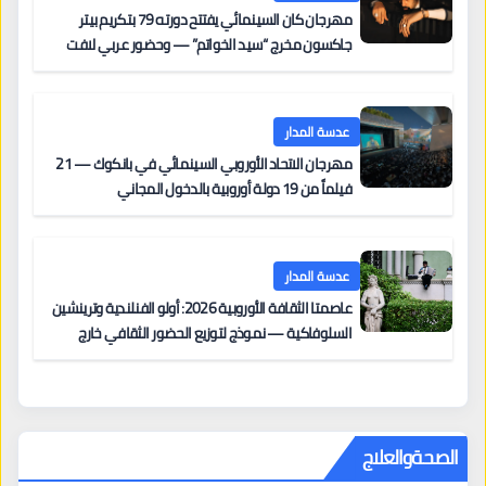
مهرجان كان السينمائي يفتتح دورته 79 بتكريم بيتر
جاكسون مخرج “سيد الخواتم” — وحضور عربي لافت
على السجادة الحمراء يضم نادين نجيم وآسر ياسين وخالد
مزنر ضمن لجنة التحكيم
عدسة المدار
مهرجان الاتحاد الأوروبي السينمائي في بانكوك — 21
فيلماً من 19 دولة أوروبية بالدخول المجاني
عدسة المدار
عاصمتا الثقافة الأوروبية 2026: أولو الفنلندية وترينشين
السلوفاكية — نموذج لتوزيع الحضور الثقافي خارج
المراكز الكبرى
الصحةوالعلاج