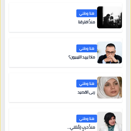
هنا وطني
منذُ افترقنا
هنا وطني
ماذا يريد الليبيون؟
هنا وطني
ربى القصيد
هنا وطني
منذُ حربٍ رَمَّلتني…