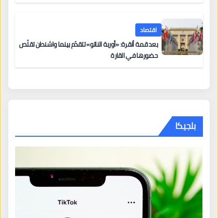
اقتصاد
بعد قمة أنقرة: «أوربة الناتو» تتقدّم بينما واشنطن تقلّص
حضورها في القارة
بلجيكا