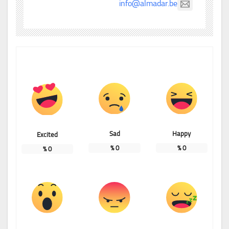
info@almadar.be
Sad
Happy
Excited
%
0
%
0
%
0