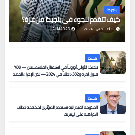
بلجيكا
كيف تتقدم للجوء في بلجيكا من غزة؟
6 أغسطس، 2026
ALMADAR
بلجيكا
بلجيكا: الأولى أوروبياً في استقبال الفلسطينيين — 89%
قبول لغزة و5,332 طلباً في 2024 — لكن الإجراء الجديد
من 12 يونيو يُعقّد المسار لمن يحمل وضعاً في دولة EU
أخرى
بلجيكا
الحكومة الفيدرالية تستخدم المؤثرين لمكافحة خطاب
الكراهية على الإنترنت