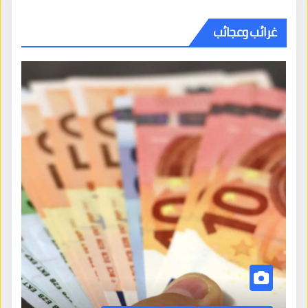
غرائب وعجائب