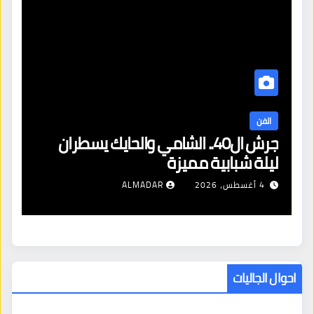
الفن
ا
جرش ال40.. الشامي والحايك يسطران
فر
ليلة شبابية مميزة
بج
4 أغسطس، 2026
ALMADAR
احوال الجاليات