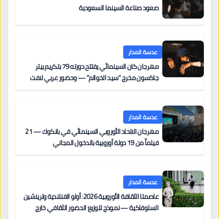
صعود صناعة السينما السعودية
عدسة المدار
مهرجان كان السينمائي يفتتح دورته 79 بتكريم بيتر
جاكسون مخرج “سيد الخواتم” — وحضور عربي لافت
على السجادة الحمراء يضم نادين نجيم وآسر ياسين وخالد
مزنر ضمن لجنة التحكيم
عدسة المدار
مهرجان الاتحاد الأوروبي السينمائي في بانكوك — 21
فيلماً من 19 دولة أوروبية بالدخول المجاني
عدسة المدار
عاصمتا الثقافة الأوروبية 2026: أولو الفنلندية وترينشين
السلوفاكية — نموذج لتوزيع الحضور الثقافي خارج
المراكز الكبرى