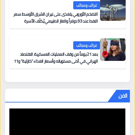
غرائب وعجائب
التضخم الأوروبي يتغذى على نيران الشرق الأوسط: سعر
النفط عند 93 دولاراً والغاز الطبيعي يُكلّف الأسرة
الأوروبية ثلاثة أضعاف ما كانت تدفعه قبل ثلاث سنوات
غرائب وعجائب
بعد 21 يوماً من وقف العمليات العسكرية: الاقتصاد
الإيراني في أدنى مستوياته وأسعار الغذاء “كارثية” و11
امرأة أُعدمت هذا العام
الفن