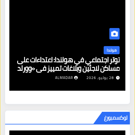
هولندا
توتر اجتماعي في هولندا: اعتداءات على
ه
مساكن لاجئين وبلاغات تمييز في «وورلد
ال
برايد»
28 يوليو، 2026
ALMADAR
لوكسمبورغ