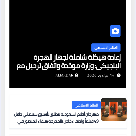
العالم الاسلامي
إعادة هيكلة شاملة لجهاز الهجرة
البلجيكي: وزارة موحّدة واتفاق ترحيل مع
الجزائر وتجميد قرارات اللبنانيين
14 يوليو، 2026
ALMADAR
العالم الاسلامي
مهرجان أفلام السعودية ينطلق بأسبوع سينمائي حافل:
49 فيلماً واحتفاء خاص بالمخرجة هيفاء المنصور في
مركز الملك عبدالعزيز الثقافي العالمي “إثراء”