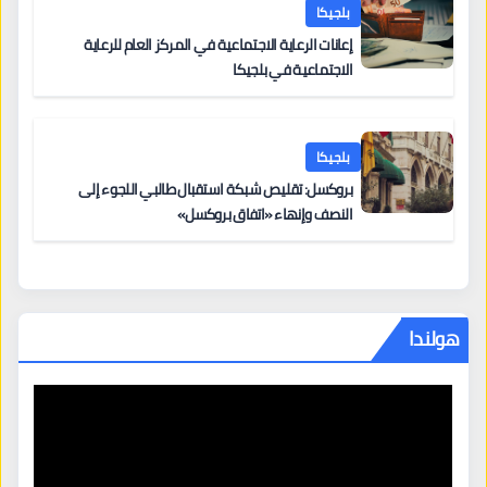
بلجيكا
إعانات الرعاية الاجتماعية في المركز العام للرعاية
الاجتماعية في بلجيكا
بلجيكا
بروكسل: تقليص شبكة استقبال طالبي اللجوء إلى
النصف وإنهاء «اتفاق بروكسل»
هولندا