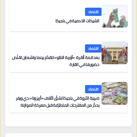
اقتصاد
الشيكات الخدمية في بلجيكا
اقتصاد
بعد قمة أنقرة: «أوربة الناتو» تتقدّم بينما واشنطن تقلّص
حضورها في القارة
اقتصاد
ضريبة الثروة في بلجيكا تشقّ ائتلاف «أريزونا»: دي ويفر
يحذّر من المقترحات المتطرّفة قبل معركة الموازنة