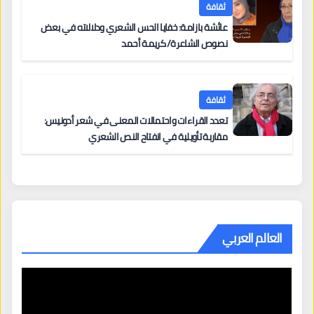
ثقافة
عائشة بازامة: خفايا الحس الشعري ودلالاته في بعض
نصوص الشاعرة/ كريمة أحمد
ثقافة
تعدد القراءات واحتمالات المعنى في شعر أدونيس:
مقاربة تأويلية في انفتاح النص الشعري
العالم العربي