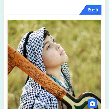
بلجيكا