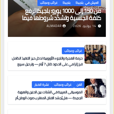
العيش في بلجيكا
بلجيكا
غرائب وعجائب
من 150 إلى 1000 يورو: بلجيكا ترفع
كلفة الجنسية وتشدّد شروطها فيما
تهبط معدلات قبول اللجوء إلى 28%
14 يوليو، 2026
ALMADAR
غرائب وعجائب
حزمة الهجرة واللجوء الأوروبية تدخل حيز التنفيذ الكامل:
فرز إلزامي على الحدود خلال 7 أيام — وترحيل سريع
لجنسيات الدول “الآمنة” — ومحاولة أولى لتوزيع عادل
للطالبين بين الدول الأعضاء
الفن
غرائب وعجائب
نشرة الاخبار
الموسيقى العربية في الشتات: بين الحنين والهوية
الجديدة — هل يُجسّد الفنان المغترب صوت الوطن أم
صوت الغربة؟