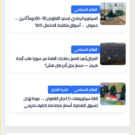
العالم الاسلامي
السيناريو الرمادي: تمديد التفاوض 30–60 يوماً أخرى →
غموض → أسواق متقلبة. الاحتمال: 55%
العالم الاسلامي
العراق يُعيد تفعيل صادرات النفط عبر سوريا عقب أزمة
هرمز — مسار بديل أم رهان هش؟
العالم الاسلامي
نشرة الاخبار
ثلاثة سيناريوهات: (1) نجاح التفاوض → عودة إيران
للسوق النفطية، أسعار منخفضة، تخفيف تدريجي
للعقوبات. (2) تمديد المفاوضات → غموض مستمر،
أسواق متقلبة. (3) انهيار الاتفاق