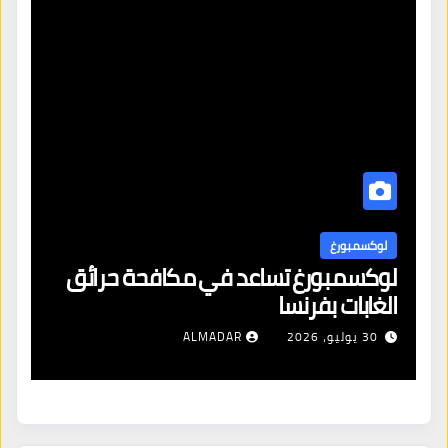
لوكسمبورغ
ل
لوكسمبورغ تساعد في مكافحة حرائق
اف
الغابات بفرنسا
ال
شن
30 يوليو، 2026
ALMADAR
ال