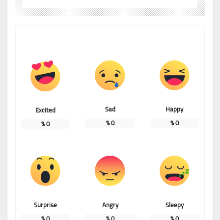
Sad
Happy
Excited
%
0
%
0
%
0
Surprise
Angry
Sleepy
%
0
%
0
%
0