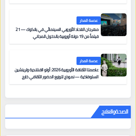
على السجادة الحمراء يضم نادين نجيم وآسر ياسين وخالد
مزنر ضمن لجنة التحكيم
عدسة المدار
مهرجان الاتحاد الأوروبي السينمائي في بانكوك — 21
فيلماً من 19 دولة أوروبية بالدخول المجاني
عدسة المدار
عاصمتا الثقافة الأوروبية 2026: أولو الفنلندية وترينشين
السلوفاكية — نموذج لتوزيع الحضور الثقافي خارج
المراكز الكبرى
الصحةوالعلاج