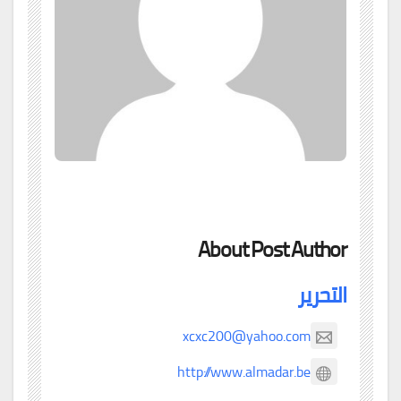
About Post Author
التحرير
xcxc200@yahoo.com
http://www.almadar.be