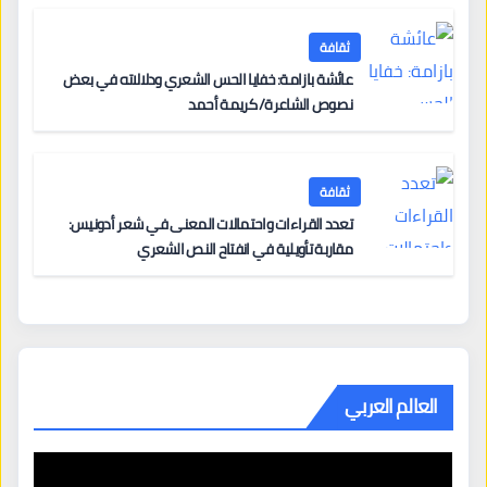
ثقافة
عائشة بازامة: خفايا الحس الشعري ودلالاته في بعض
نصوص الشاعرة/ كريمة أحمد
ثقافة
تعدد القراءات واحتمالات المعنى في شعر أدونيس:
مقاربة تأويلية في انفتاح النص الشعري
العالم العربي