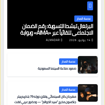
عدسة المدار
البرتغال تبسّط التسوية: رقم الضمان
الاجتماعي تلقائياً عبر «AIMA» وبوابة
جديدة لتجديد الإقامات
14 يوليو، 2026
ALMADAR
عدسة المدار
صعود صناعة السينما السعودية
عدسة المدار
مهرجان كان السينمائي يفتتح دورته 79 بتكريم بيتر
جاكسون مخرج “سيد الخواتم” — وحضور عربي لافت