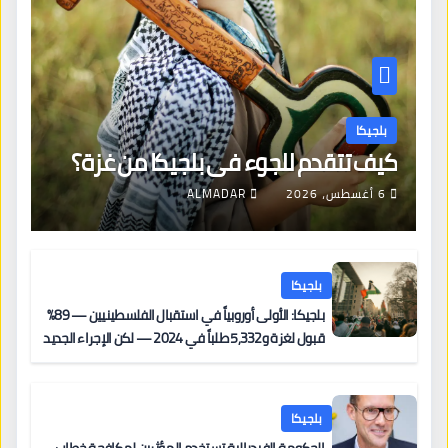
بلجيكا
كيف تتقدم للجوء في بلجيكا من غزة؟
6 أغسطس، 2026
ALMADAR
بلجيكا
بلجيكا: الأولى أوروبياً في استقبال الفلسطينيين — 89%
قبول لغزة و5,332 طلباً في 2024 — لكن الإجراء الجديد
من 12 يونيو يُعقّد المسار لمن يحمل وضعاً في دولة EU
أخرى
بلجيكا
الحكومة الفيدرالية تستخدم المؤثرين لمكافحة خطاب