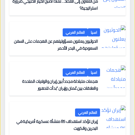
من التعاون إلى الاتحاد… لماذا أصبح الخيار الخليجي ضرورة
استراتيجية؟
اسيا
العالم العربي
الحوثيون يعلنون مسؤوليتهم عن الهجمات على السفن
السعودية في البحر الأحمر
اسيا
العالم العربي
هجمات متبادلة مجدداً بين إيران والولايات المتحدة
والعلاقات بين عُمان وإيران “بدأت تتدهور
العالم العربي
إيران تؤكد استهداف 85 منشأة عسكرية أمريكية في
البحرين والكويت