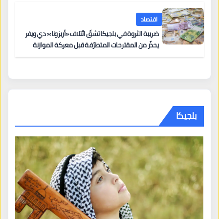
اقتصاد
ضريبة الثروة في بلجيكا تشقّ ائتلاف «أريزونا»: دي ويفر
يحذّر من المقترحات المتطرّفة قبل معركة الموازنة
بلجيكا