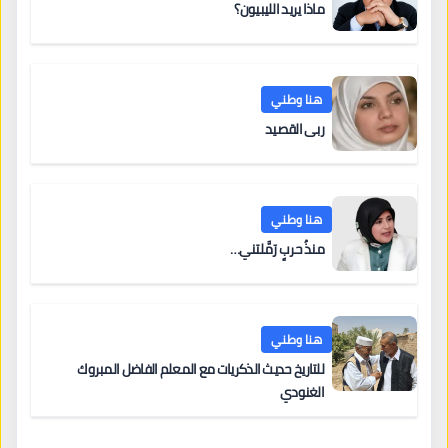
ماذا يريد الليبيون؟
هنا وطني
ربى القصيد
هنا وطني
منذُ حربٍ رَمَّلتني…
هنا وطني
للتاريخ حديث الذكريات مع المعلم الفاضل المبروك
الغنودي