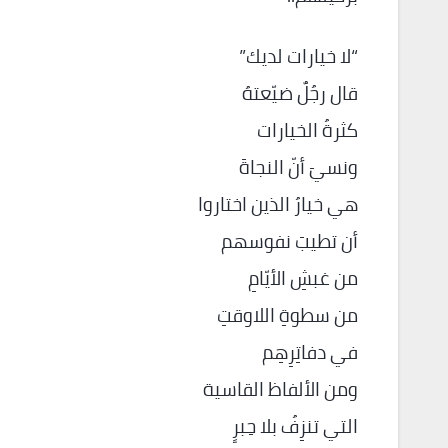
“لا خيارات لديك”
قال رجُلٌ ضيّعتهُ
كثرةُ الخيارات
ونسيَ أنّ النجاةَ
هي خيارُ الذين اختاروا
أن تطيبَ نفوسهم
من غبشِ الأيّامِ
من سطوةِ اللاوقتِ
في دفاتِرِهِم
ومن الألفاظ القاسية
التي تنزِفُ بلا حِبرٍ