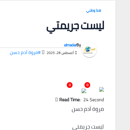
هنا وطني
ليست جريمتي
almadar
By
#مروة آدم حسن
أغسطس 28, 2025
0
0
Read Time:
24 Second
مروة آدم حسن
ليست جريمتي