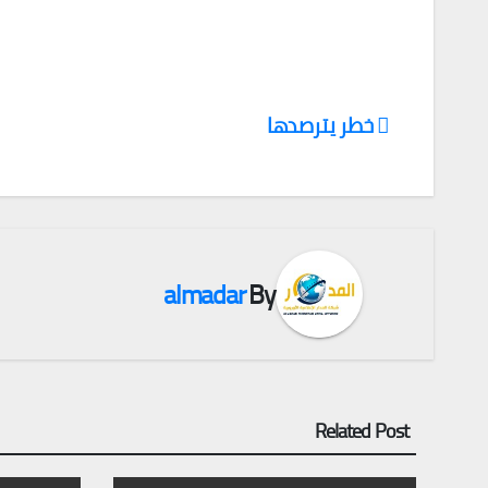
خطر يترصدها
تصفّح
المقالات
almadar
By
Related Post