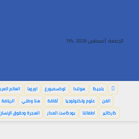
Ski
t
conten
الجمعة. أغسطس 7th, 2026
بلجيكا
هولندا
لوكسمبورغ
اوروبا
العالم العر
الفن
علوم وتكنولوجيا
ثقافة
هنا وطني
الرياضة
كاركاتير
اطفالنا
بودكاست المدار
الهجرة وحقوق الإنسان