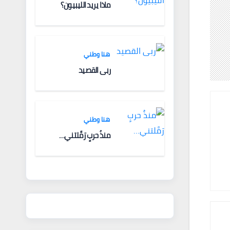
ماذا يريد الليبيون؟
هنا وطني
ربى القصيد
هنا وطني
منذُ حربٍ رَمَّلتني…