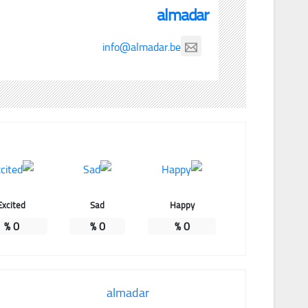
almadar
info@almadar.be
Excited
Sad
Happy
%
0
%
0
%
0
almadar