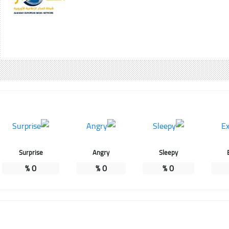
Surprise
Angry
Sleepy
%
0
%
0
%
0