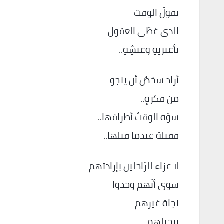
يقولُ الوقت
الذي غطّى العقول
بأغبِرتِهِ وغبشِهِ..
أراد شخصٌ أن ينجو
من فكرةٍ..
شوّه الوقتُ أطرافها..
فقتلهُ عندما قتلها..
لا عزاءَ للرّاحلين بإرادتهم
سوى أنّهم وجدوا
نجاةَ غيرهم
برحيلهم..