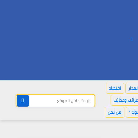
لمدار
اقتصاد
غرائب وعجائب
وك “
من نحن