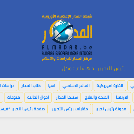
رئيس التحرير .د هشام عوكل
بي
القارة اميريكية
العالم الاسلامي
اسيا
كتاب المدار
دراسات ا
افريقيا
الصحة والعلاج
سينما المدار
احوال الجالية
منوعات
مدونة رئيس تحرير
مقابلات ريئس التحرير
صفحة رئيس التحرير “فيسب