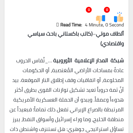
0
0
Read Time:
4 Minute, 0 Second
ألطاف موتي
–
(كاتب باكستاني باحث سياسي
واقتصادي)
شبكة المدار الإعلامية الأوروبية
…_تُقاس الحروب
عادةً بمساحات الأراضي المُغتصبة، أو الحكومات
المخلوعة، أو اتفاقيات وقف إطلاق النار الموقعة. بيد
أنَّ ثمة حروباً تعيد تشكيل توازنات القوى بطرق أكثر
هدوءاً وعمقاً. ويبدو أن الحملة العسكرية الأمريكية
المرتبطة بالصراع الإيراني تفعل ذلك تماماً؛ فبعيداً عن
منطقة الخليج، وما وراء إسرائيل وأسواق النفط، يبرز
تساؤل استراتيجي جوهري: هل تستنزف واشنطن ذات