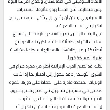
الاتحاد السوفيتي في أفغانستان. وتحدي أمريكا اليوم
ليس متطابقاً، لكن المبدأ يبدو مألوفاً: الاستنزاف
الاستراتيجي يمكن أن يؤدي إلى تآكل القوة حتى دون
انهيار في ساحة المعركة.
​في الوقت الراهن، تبدو واشنطن عازمة على تسريع
عمليات الشراء وطمأنة الحلفاء. لكن بناء الصواريخ
أبطأ بكثير من إطلاقها، والمصانع لا يمكنها مضاهاة
وتيرة المعركة فوراً.
​لذلك، قد تصبح الحرب الإيرانية أكثر من مجرد صراع في
الشرق الأوسط؛ إذ قد تتحول إلى اختبار لما إذا كانت
الولايات المتحدة قادرة على الحفاظ على دورها كقوة
عظمى في مسرحين قتاليين، في عصر يتسم بالحروب
الدقيقة والمكلفة ذات الطابع الصناعي الكثيف.
​إن ساحة المعركة الحقيقية قد لا تكون طهران أو