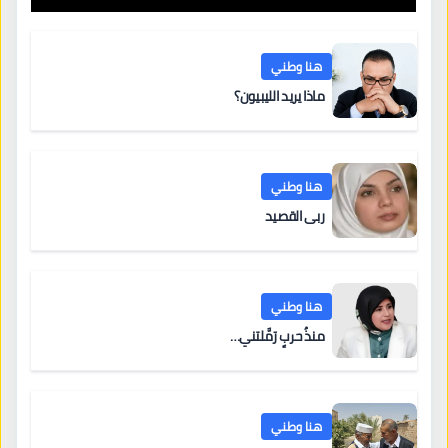
هنا وطني
ماذا يريد الليبيون؟
هنا وطني
ربى القصيد
هنا وطني
منذُ حربٍ رَمَّلتني…
هنا وطني