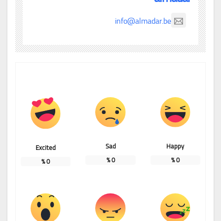
info@almadar.be
Sad
Happy
Excited
%
0
%
0
%
0