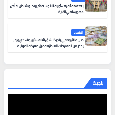
بعد قمة أنقرة: «أوربة الناتو» تتقدّم بينما واشنطن تقلّص
حضورها في القارة
اقتصاد
ضريبة الثروة في بلجيكا تشقّ ائتلاف «أريزونا»: دي ويفر
يحذّر من المقترحات المتطرّفة قبل معركة الموازنة
بلجيكا