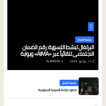
عدسة المدار
البرتغال تبسّط التسوية: رقم الضمان
الاجتماعي تلقائياً عبر «AIMA» وبوابة
جديدة لتجديد الإقامات
14 يوليو، 2026
ALMADAR
عدسة المدار
صعود صناعة السينما السعودية