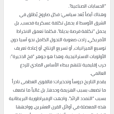
“الحسابات الصناعية”.
​وهناك أيضاً بُعد سياسي؛ فكل صاروخ يُطلق في
الشرق الأوسط لا يحمل تكلفة عسكرية فحسب، بل
يحمل “تكلفة فرصة بديلة”. فكلما تعمق الانخراط
الأمريكي، زادت صعوبة التحول الكامل نحو آسيا دون
توسيع الميزانيات، أو تسريع الإنتاج، أو إعادة تعريف
الأولويات الاستراتيجية. وهذا هو جوهر “فخ الذخيرة”:
حرب إقليمية تلتهم ببطء الأساس المادي للردع
العالمي.
​يقدم التاريخ دروساً وتحذيرات؛ فالقوى العظمى نادراً
ما تضعف بسبب الهزيمة وحدها، بل غالباً ما تضعف
بسبب “التمدد الزائد”. واجهت الإمبراطورية البريطانية
هذه المعضلة في أوائل القرن العشرين، وواجهها