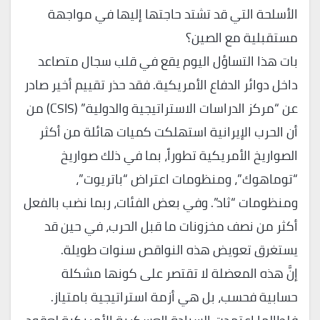
الأسلحة التي قد تشتد حاجتها إليها في مواجهة
مستقبلية مع الصين؟
​بات هذا التساؤل اليوم يقع في قلب سجال متصاعد
داخل دوائر الدفاع الأمريكية. فقد حذر تقييم أخير صادر
عن “مركز الدراسات الاستراتيجية والدولية” (CSIS) من
أن الحرب الإيرانية استهلكت كميات هائلة من أكثر
الصواريخ الأمريكية تطوراً، بما في ذلك صواريخ
“توماهوك”، ومنظومات اعتراض “باتريوت”،
ومنظومات “ثاد”. وفي بعض الفئات، ربما نضب بالفعل
أكثر من نصف مخزونات ما قبل الحرب، في حين قد
يستغرق تعويض هذه النواقص سنوات طويلة.
​إنَّ هذه المعضلة لا تقتصر على كونها مشكلة
حسابية فحسب، بل هي أزمة استراتيجية بامتياز.