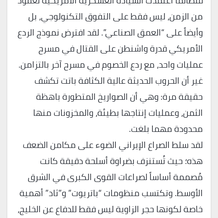
​فلطالما اعتمدت السيادة العسكرية الأمريكية لعقود
من الزمن، ليس فقط على التفوق التكنولوجي، بل
وأيضاً على “العمق الصناعي”. لقد افترض نموذج الردع
الأمريكي قدرة واشنطن على القتال في مسرح
عمليات واحد، مع ردع الخصوم في مسرح آخر بالتزامن.
غير أن الحروب الحديثة عالية الكثافة باتت تكشف
حقيقة مرة: وهي أن الصواريخ المتطورة باهظة
الثمن، وعمليات إنتاجها بطيئة، والمخزونات منها
محدودة مهما بلغت.
​لقد سلط الصراع الإيراني الضوء على مكامن الضعف
هذه؛ حيث تُستنزف بضراوة أسلحة دقيقة كانت
مُصممة أساساً لصراعات القوى الكبرى في الشرق
الأوسط. وتكتسب منظومات “باتريوت” و”ثاد” أهمية
خاصة لكونها حجر الزاوية ليس فقط للدفاع عن الخليج،