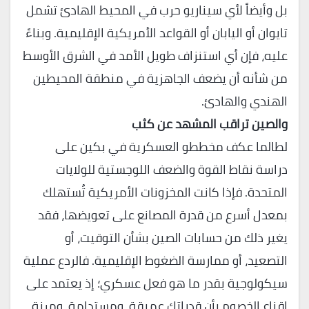
بل وأيضاً لأي سيناريو حرب في المحيط الهادئ تشمل
تايوان أو اليابان أو القواعد الأمريكية الإقليمية. وبناءً
عليه، فإن أي استنزاف طويل الأمد في الشرق الأوسط
من شأنه أن يضعف الجاهزية في منطقة المحيطين
الهندي والهادئ.
والصين تراقب المشهد عن كثب
​لطالما عكف مخططو العسكرية في بكين على
دراسة نقاط القوة والضعف اللوجستية للولايات
المتحدة. فإذا كانت المخزونات الأمريكية تُستهلك
بمعدل أسرع من قدرة المصانع على تعويضها، فقد
يغير ذلك من حسابات الصين بشأن التوقيت، أو
التصعيد، أو ممارسة الضغوط الإقليمية. فالردع عملية
سيكولوجية بقدر ما هو فعل عسكري؛ إذ يعتمد على
إقناع الخصوم بأن قدراتك عميقة، ومستدامة، ومرنة