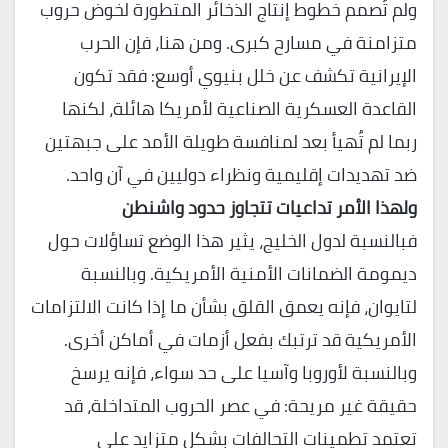
ولم تُصمم خطوط إنتاج الذخائر المتطورة لخوض حروب
متزامنة في مسارح كبرى. ومن هنا، فإن الحرب
الإيرانية تكشف عن خلل بنيوي أوسع: فقد تكون
القاعدة العسكرية الصناعية لأمريكا هائلة، لكنها
ربما لم تُهيأ بعد لمنافسة طويلة الأمد على جبهتين
ضد تهديدات إقليمية ونظراء دوليين في آن واحد.
ولهذا الأمر تداعيات تتجاوز حدود واشنطن
​فبالنسبة لدول الخليج، يثير هذا الوضع تساؤلات حول
ديمومة الضمانات الأمنية الأمريكية. وبالنسبة
لتايوان، فإنه يعمق القلق بشأن ما إذا كانت الالتزامات
الأمريكية قد ترتبك بفعل أزمات في أماكن أخرى.
وبالنسبة لأوروبا وآسيا على حد سواء، فإنه يرسخ
حقيقة غير مريحة: في عصر الحروب المتداخلة، قد
تعتمد تطمينات التحالفات بشكل متزايد على