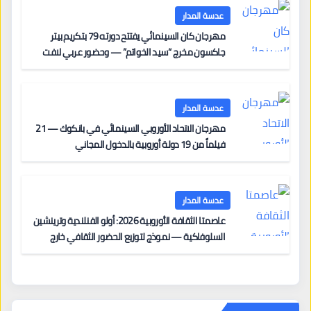
عدسة المدار
مهرجان كان السينمائي يفتتح دورته 79 بتكريم بيتر
جاكسون مخرج “سيد الخواتم” — وحضور عربي لافت
على السجادة الحمراء يضم نادين نجيم وآسر ياسين وخالد
مزنر ضمن لجنة التحكيم
عدسة المدار
مهرجان الاتحاد الأوروبي السينمائي في بانكوك — 21
فيلماً من 19 دولة أوروبية بالدخول المجاني
عدسة المدار
عاصمتا الثقافة الأوروبية 2026: أولو الفنلندية وترينشين
السلوفاكية — نموذج لتوزيع الحضور الثقافي خارج
المراكز الكبرى