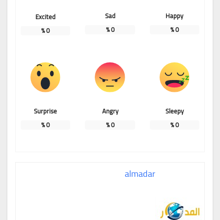
Sad
Happy
Excited
%
0
%
0
%
0
Surprise
Angry
Sleepy
%
0
%
0
%
0
almadar