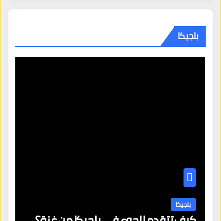
بلجيكا
بلجيكا
كيف تتقدم للجوء في بلجيكا من غزة؟