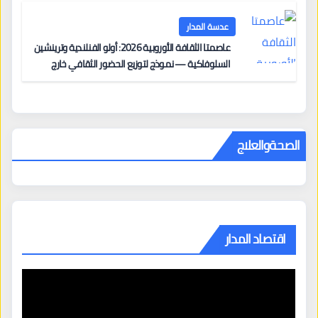
عدسة المدار
عاصمتا الثقافة الأوروبية 2026: أولو الفنلندية وترينشين
السلوفاكية — نموذج لتوزيع الحضور الثقافي خارج
المراكز الكبرى
الصحةوالعلاج
اقتصاد المدار