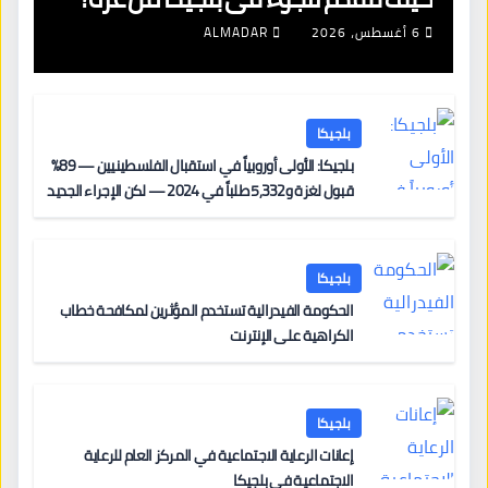
6 أغسطس، 2026
ALMADAR
بلجيكا
بلجيكا: الأولى أوروبياً في استقبال الفلسطينيين — 89%
قبول لغزة و5,332 طلباً في 2024 — لكن الإجراء الجديد
من 12 يونيو يُعقّد المسار لمن يحمل وضعاً في دولة EU
أخرى
بلجيكا
الحكومة الفيدرالية تستخدم المؤثرين لمكافحة خطاب
الكراهية على الإنترنت
بلجيكا
إعانات الرعاية الاجتماعية في المركز العام للرعاية
الاجتماعية في بلجيكا