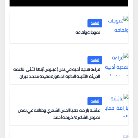
ثقافة
تموجات وثقافة
ثقافة
قراءة نقدية أدبية في نص ( فينوس أيتها الأنثى الناعمة
الجريئة ) للأديبة الكاتبة الدكتورة مفيدة محمد جبران
ثقافة
عائشة بازامة: خفايا الحس الشعري ودلالاته في بعض
نصوص الشاعرة/ كريمة أحمد