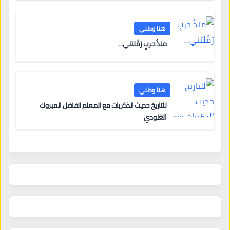
هنا وطني
منذُ حربٍ رَمَّلتني…
هنا وطني
للتاريخ حديث الذكريات مع المعلم الفاضل المبروك
الغنودي