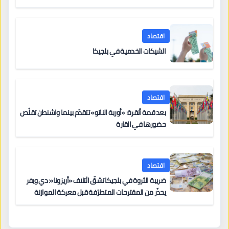
اقتصاد
الشيكات الخدمية في بلجيكا
اقتصاد
بعد قمة أنقرة: «أوربة الناتو» تتقدّم بينما واشنطن تقلّص
حضورها في القارة
اقتصاد
ضريبة الثروة في بلجيكا تشقّ ائتلاف «أريزونا»: دي ويفر
يحذّر من المقترحات المتطرّفة قبل معركة الموازنة