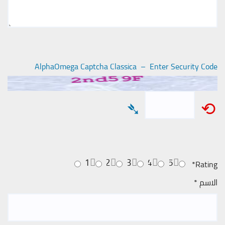
AlphaOmega Captcha Classica – Enter Security Code
➴
⟲
1
2
3
4
5
*
Rating
الاسم
*