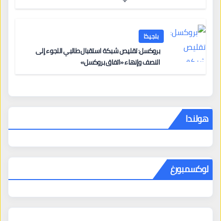
بلجيكا
بروكسل: تقليص شبكة استقبال طالبي اللجوء إلى
النصف وإنهاء «اتفاق بروكسل»
هولندا
لوكسمبورغ