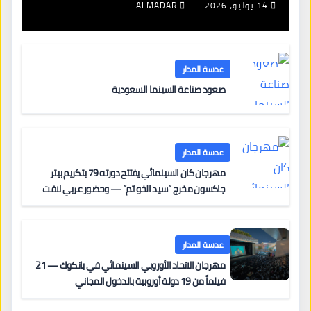
جديدة لتجديد الإقامات
14 يوليو، 2026
ALMADAR
عدسة المدار
صعود صناعة السينما السعودية
عدسة المدار
مهرجان كان السينمائي يفتتح دورته 79 بتكريم بيتر
جاكسون مخرج “سيد الخواتم” — وحضور عربي لافت
على السجادة الحمراء يضم نادين نجيم وآسر ياسين وخالد
مزنر ضمن لجنة التحكيم
عدسة المدار
مهرجان الاتحاد الأوروبي السينمائي في بانكوك — 21
فيلماً من 19 دولة أوروبية بالدخول المجاني