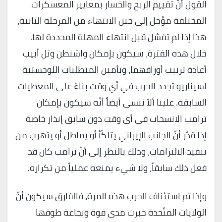
القول أنّ تقييم الربح والخسار بمعايير المعسكرات
المختلفة مؤجل إلى حين الانتهاء من المرحلة الثانية،
هذا إذا لم تفشل قبل انتهاء المهلة المحددة لها.
خلال هذه الفترة، سيكون بإمكان واشنطن وتل أبيب
أعادة ترتيب أوراقهما، وتأمين المتطلبات اللوجستية
لسيناريو تجدد الحرب في أي وقت بناءً على المعطيات
السابقة. علينا ألاّ ننسى أيضاً أنّه سيكون بإمكان
ترامب الانسحاب في أي وقت دون سابق إنذار خاصة
إذا قدّر أنّ الجانب الإيراني يتلكّأ أو يماطل أو يتهرب من
تنفيذ الالتزامات، وذلك بالنظر إلى أنّ ترامب كان قد
فعل ذلك سابقاً، ولا شيء يمنعه عملياً من تكراره.
وإذا تم استئناف الحرب هذه المرة، فالفارق سيكون أنّ
الولايات المتّحدة خبرت مدى قوة ونجاعة طوقها