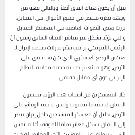
قبل أن يكون هناك اتفاق أصلاً، وبالتالي فهو من
وجهة نظره منتصر في جميع الأحوال. في المقابل،
برزت بعض الأصوات الغاضبة في المعسكر المقابل
والتي تؤيّد بشكل غير مباشر الاتجاه السابق وتقول أنّ
الرئيس الأمريكي ترامب قدّم تنازلات ضخمة لإيران لا
تعكس الوضع العسكري الذي كان قد تحقق على
الأرض، وهو ما يُعتبر بمثابة خدمة مجانية للنظام
الإيراني دون أي مقابل حقيقي.
كلا المعسكرين من أصحاب هذه الرؤية يقيسون
الاتفاق لناحية ما يتمنونه وليس لناحية الوقائع على
الأرض، بدليل أنّ معسكر المتشددين داخل إيران ينظر
إلى الاتفاق بشكل مغاير تماما للموقف أعلاه. نفس
الشيء ينطبق على المعسكر الآخر المعارض له خارج