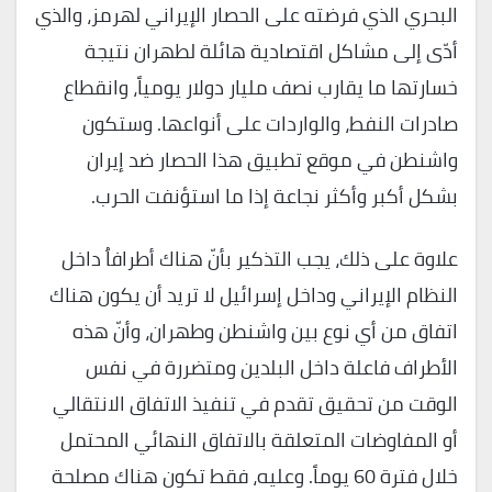
البحري الذي فرضته على الحصار الإيراني لهرمز، والذي
أدّى إلى مشاكل اقتصادية هائلة لطهران نتيجة
خسارتها ما يقارب نصف مليار دولار يومياً، وانقطاع
صادرات النفط، والواردات على أنواعها. وستكون
واشنطن في موقع تطبيق هذا الحصار ضد إيران
بشكل أكبر وأكثر نجاعة إذا ما استؤنفت الحرب.
علاوة على ذلك، يجب التذكير بأنّ هناك أطرافاُ داخل
النظام الإيراني وداخل إسرائيل لا تريد أن يكون هناك
اتفاق من أي نوع بين واشنطن وطهران، وأنّ هذه
الأطراف فاعلة داخل البلدين ومتضررة في نفس
الوقت من تحقيق تقدم في تنفيذ الاتفاق الانتقالي
أو المفاوضات المتعلقة بالاتفاق النهائي المحتمل
خلال فترة 60 يوماً. وعليه، فقط تكون هناك مصلحة