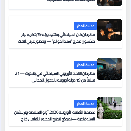
عدسة المدار
مهرجان كان السينمائي يفتتح دورته 79 بتكريم بيتر
جاكسون مخرج “سيد الخواتم” — وحضور عربي لافت
على السجادة الحمراء يضم نادين نجيم وآسر ياسين وخالد
مزنر ضمن لجنة التحكيم
عدسة المدار
مهرجان الاتحاد الأوروبي السينمائي في بانكوك — 21
فيلماً من 19 دولة أوروبية بالدخول المجاني
عدسة المدار
عاصمتا الثقافة الأوروبية 2026: أولو الفنلندية وترينشين
السلوفاكية — نموذج لتوزيع الحضور الثقافي خارج
المراكز الكبرى