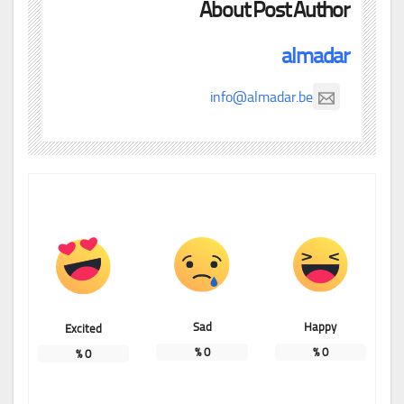
About Post Author
almadar
info@almadar.be
Sad
Happy
Excited
%
0
%
0
%
0