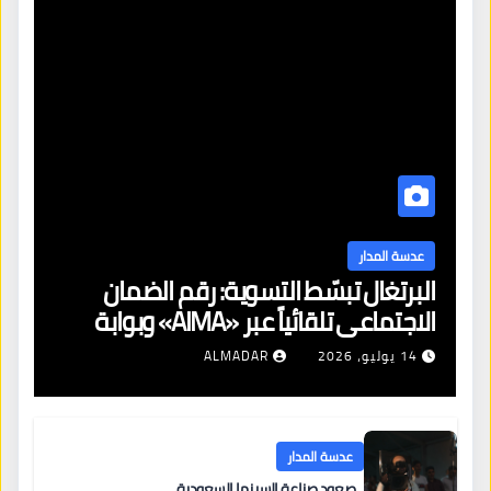
عدسة المدار
البرتغال تبسّط التسوية: رقم الضمان
الاجتماعي تلقائياً عبر «AIMA» وبوابة
جديدة لتجديد الإقامات
14 يوليو، 2026
ALMADAR
عدسة المدار
صعود صناعة السينما السعودية