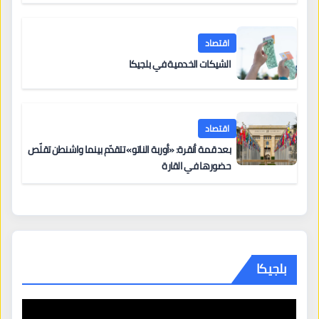
اقتصاد
الشيكات الخدمية في بلجيكا
اقتصاد
بعد قمة أنقرة: «أوربة الناتو» تتقدّم بينما واشنطن تقلّص
حضورها في القارة
بلجيكا