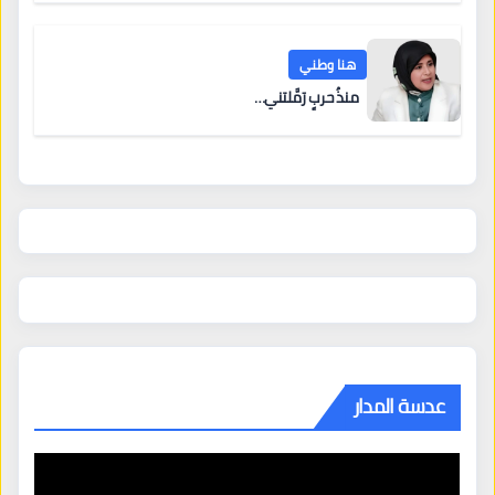
هنا وطني
منذُ حربٍ رَمَّلتني…
عدسة المدار