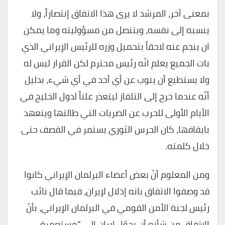
بمعنى آخر، المرشد لا يرى هذا الاتفاق إنتصاراً، ولا
ينسبه إلى نفسه، ويتنصل من مسؤوليته وما يمكن
ان ينجم عنه لاحقاً بتحميل وزره للرئيس الإيراني الذي
بات الجميع يعلم انّه رئيس محترم لكن القرار ليس له
ولا يستطيع أن ينوب عن أي أحد في أي شيء، بدليل
أنّه عندما خرج إلى التلفاز ليتعذر علناً لدول الخليج في
الأيام الأولى للحرب عن الضربات التي طالتها ويتعهد
بايقافها، كان الحرس الثوري يستمر في القصف حتى
خلال كلمته.
ومن المعلوم أنّ بعض أعضاء البرلمان الإيراني كانوا
قد وصفوا الاتفاق بانه إذلال لإيران، فيما قال نائب
رئيس لجنة الأمن القومي في البرلمان الإيراني، بأنّ
الاتفاق من شأنه أن يحوّل إيران إلى “مستعمرة