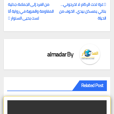
غزة تحت الركام: لا تخرجوني…
من الفرد إلى الجماعة: جدلية
بناتي يمسكن بيدي.. الخوف من
المقاومة والهوية في رواية أنا
تصفّح
الحياة
لست يحيى السنوار
المقالات
almadar
By
Related Post