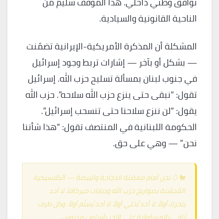
توافق وطني داخلي. هذا الموقف سليم من
الناحية القانونية والسيادية.
المشكلة أن المذكرة الأمريكية-الإيرانية تضمّنت
— بشكل أو بآخر — إشارات تربط وجود إسرائيل
في جنوب لبنان بمسألة تسليح حزب الله. إسرائيل
تقول: “نبقى حتى ينزع حزب الله سلاحه”. حزب الله
يقول: “لن ننزع سلاحنا حتى تنسحب إسرائيل”.
الحكومة اللبنانية في المنتصف تقول: “هذا شأننا
نحن” — وهي على حق.
🐔🥚 نحن أمام معضلة الدجاجة والبيضة — الكلاسيكية
المُحسَّنة بصواريخ حزب الله ودبابات ميركافا. لا أحد
يتحرك أولاً. لا أحد يُخلي أولاً. لا أحد يُسلّم أولاً. وكل طرف
يُلقي بالمسؤولية على الآخر بأسلوب مدروس.