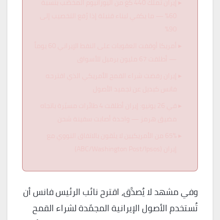
إيران تملك 440 كغ من اليورانيوم المخصّب بنسبة
60% — ما يكفي لبناء قنبلة إذا رُفع التخصيب إلى
90%
أمريكا أوقفت العقوبات على النفط الإيراني 60 يوماً
— أطلقت 67 مليون برميل للأسواق
إيران رفضت شراء القمح الأمريكي الذي اقترحه
فانس كبديل عن تجميد الأصول
في 26 يونيو: إيران أطلقت 4 طائرات مسيّرة باتجاه
مضيق هرمز — واحدة أصابت سفينة شحن
65% من الأمريكيين لا يثقون بالاتفاق النووي مع
إيران (ABC/Washington Post/Ipsos)
وفي مشهد لا يُصدَّق، اقترح نائب الرئيس فانس أن
تُستخدم الأصول الإيرانية المجمّدة لشراء القمح