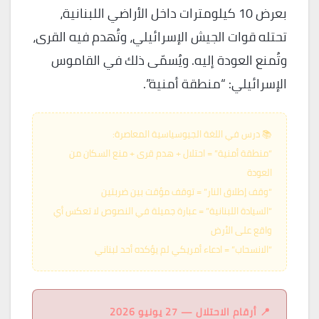
بعرض 10 كيلومترات داخل الأراضي اللبنانية،
تحتله قوات الجيش الإسرائيلي، وتُهدم فيه القرى،
وتُمنع العودة إليه. ويُسمّى ذلك في القاموس
الإسرائيلي: “منطقة أمنية”.
📚 درس في اللغة الجيوسياسية المعاصرة:
“منطقة أمنية” = احتلال + هدم قرى + منع السكان من
العودة
“وقف إطلاق النار” = توقف مؤقت بين ضربتين
“السيادة اللبنانية” = عبارة جميلة في النصوص لا تعكس أي
واقع على الأرض
“الانسحاب” = ادعاء أمريكي لم يؤكده أحد لبناني
📍 أرقام الاحتلال — 27 يونيو 2026