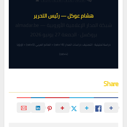
هشام عوكل — رئيس التحرير
شبكة المدار الإعلامية الأوروبية — almadar.be
بروكسل · الجمعة 27 يونيو 2026
دراسة تحليلية · التصنيف: دراسات المدار (cat=16) + العالم العربي (cat=5) + اوروبا
(cat=4)
Share