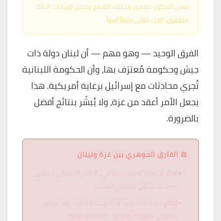
نفس الديكور، جمهور مختلف. المنتج يضمن الإيرادات. النقّاد
متفقون: الجزء الثاني دائماً أسوأ.
الفرق الوحيد — وهو مهم — أن لبنان دولة ذات
جيش وحكومة مُعترَف بها، وأن الحكومة اللبنانية
تُجري محادثات مع إسرائيل برعاية أمريكية. هذا
يجعل الأمر أعقد من غزة، ولا يُبشّر بنتائج أفضل
بالضرورة.
⚖️ الفارق الجوهري بين غزة ولبنان
غزة:
لا دولة، لا جيش نظامي، لا اعتراف دولي رسمي
— مما يُسهّل الاحتلال المديد
لبنان:
دولة ذات سيادة قانونية معترف بها، جيش
نظامي، حكومة تُفاوض، UNIFIL مرابطة