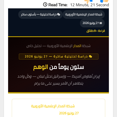
Read Time:
12 Minute, 21 Second
شبكة المدار الإعلامية الأوروبية
🎭 دراسة تحليلية — بأسلوب ساخر
📅 27 يونيو 2026
قراءة: ~8 دقائق
شبكة
المدار
الإعلامية الأوروبية — تحليل خاص
🎭 دراسة تحليلية ساخرة — 27 يونيو 2026
ستون يوماً من
الوهم
إيران تُفاوض أمريكا — وإسرائيل تحتلّ لبنان — وكلّ واحد
يتظاهر أن الأمر يسير على ما يرام
✍️ قراءة تحليلية:
شبكة المدار الإعلامية الأوروبية
📍 بروكسل —
27 يونيو 2026