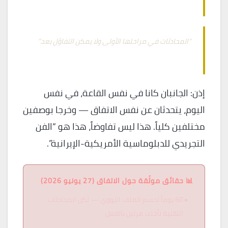
— JD Vance، 22 يونيو 2026، بورغنشتوك، سويسرا
“المحادثات في مراحلها الأولى ولا يمكن التفاؤل بعد.”
— مسؤول إيراني، في اليوم ذاته
إذن: الجانبان كانا في نفس القاعة، في نفس
اليوم، يتحدثان عن نفس الاتفاق — وخرجا بوصفين
مختلفين كلياً. هذا ليس تفاوضاً، هذا هو “الفن
التجريدي للدبلوماسية الأمريكية-الإيرانية”.
📊 حقائق موثّقة حول الاتفاق (27 يونيو 2026)
60 يوماً لحسم الملف النووي — لكن المحادثات
التقنية تأجّلت مرتين بالفعل