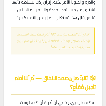
والذرة والصويا الأمريكية. إيران ردّت ببساطة بأنها
تشتري من حيث تجد الجودة والسعر المناسبَين.
فانس قال هذا “سيُغني المزارعين الأمريكيين”.
🌾 أي أن الهدف من حرب 107 أيام أكلت مئات المليارات،
وأغلقت هرمز، وأدخلت العالم في ركود خانق، هو… بيع
قمح أيوا؟ جيد. منطقي تماماً.
🎲
ثانياً: هل يصمد الاتفاق — أم أننا أمام
تأجيل مُقنَّع؟
لفهم ما يجري، يكفي أن نُدرك أن هذه ليست