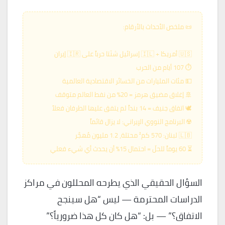
📜 ملخص الأحداث بالأرقام:
🇺🇸 أمريكا + 🇮🇱 إسرائيل شنّتا حرباً على 🇮🇷 إيران
⏱ 107 أيام من الحرب
💵 مئات المليارات من الخسائر الاقتصادية العالمية
🚢 إغلاق مضيق هرمز = 20% من نفط العالم متوقف
🕊️ اتفاق جنيف = 14 بنداً لم يتفق عليها الطرفان فعلاً
☢️ البرنامج النووي الإيراني: لا يزال قائماً
🇱🇧 لبنان: 570 كم² محتلة، 1.2 مليون مُهجَّر
⏳ 60 يوماً للحلّ = احتمال 15% أن يحدث أي شيء فعلي
السؤال الحقيقي الذي يطرحه المحللون في مراكز
الدراسات المحترمة — ليس “هل سينجح
الاتفاق؟” — بل: “هل كان كل هذا ضرورياً؟”