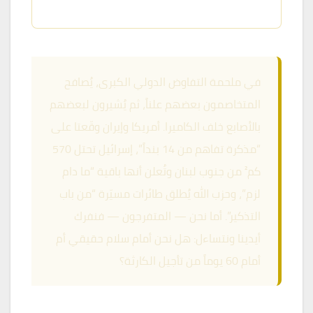
🏷️ إيران · أمريكا · لبنان · إسرائيل · الوضع الإقليمي
في ملحمة التفاوض الدولي الكبرى، يُصافح
المتخاصمون بعضهم علناً، ثم يُشيرون لبعضهم
بالأصابع خلف الكاميرا. أمريكا وإيران وقّعتا على
“مذكرة تفاهم من 14 بنداً”، إسرائيل تحتل 570
كم² من جنوب لبنان وتُعلن أنها باقية “ما دام
لزم”، وحزب الله يُطلق طائرات مسيّرة “من باب
التذكير”. أما نحن — المتفرجون — فنفرك
أيدينا ونتساءل: هل نحن أمام سلام حقيقي أم
أمام 60 يوماً من تأجيل الكارثة؟