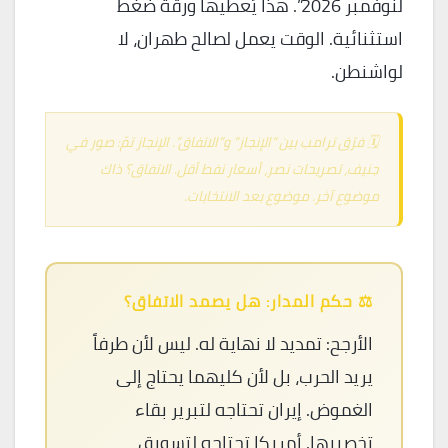
لنوفمبر 2026”. هذا يُعطيها ورقة ضغط
استثنائية. الوقت يعمل لصالح طهران، لا
لواشنطن.
🗓️ فرّق ترامب بين “الإنجاز” و”الاتفاق”. الإنجاز تمّ: صور في
جنيف، تصريحات نصر، أسعار نفط أقل. الاتفاق؟ ذاك
موضوع آخر. موضوع بعد الانتخابات.
⚖️ حكم المدار: هل يصمد الاتفاق؟
الأرجح: تمديد لا نهاية له. ليس لأن طرفاً
يريد الحرب، بل لأن كليهما يحتاج إلى
الغموض. إيران تحتاجه لتبرير بقاء
تخصيبها. أمريكا تحتاجه لتسويق