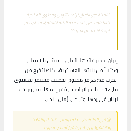
“المنتقدون لاتفاق ترامب الأولي ومحتوى المذكرة
يتساءلون: هل كانت هذه النتيجة تستحق ما يقرب من
أربعة أشهر من الحرب؟”
— CNBC، 26 يونيو 2026
إيران تخسر قائدها الأعلى خامنئي بالاغتيال،
وكثيراً من بنيتها العسكرية. لكنها تخرج من
الحرب مع: هرمز مفتوح، تخصيب مستمر بمستوى
ما، 12 مليار دولار أصول مُفرَج عنها ربما، وورقة
لبنان في يدها. وترامب يُعلن النصر.
🏆 في الملاكمة، هذا ما يُسمّى “تعادلاً بالنقاط” —
وكلا الفريقين يحتفل بالفوز أمام جمهوره.