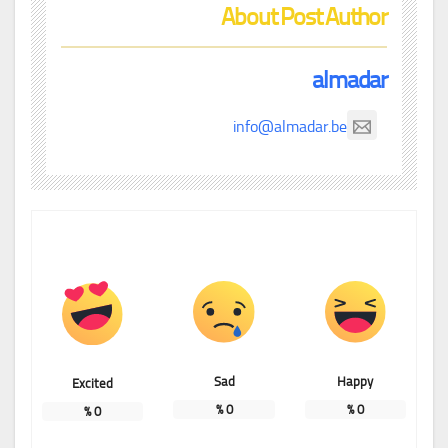
About Post Author
almadar
info@almadar.be
Sad
Happy
Excited
%
0
%
0
%
0