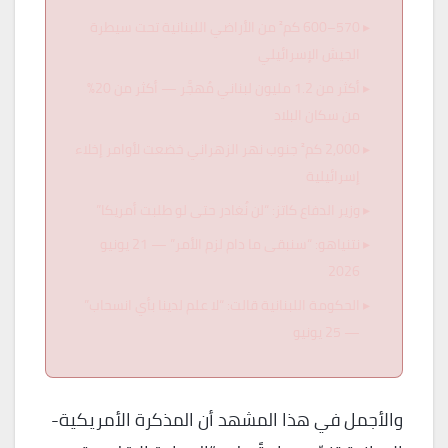
570–600 كم² من الأراضي اللبنانية تحت سيطرة
الجيش الإسرائيلي
أكثر من 1.2 مليون لبناني مُهجَّر — أكثر من 20%
من سكان البلاد
2,000 كم² جنوب نهر الزهراني خضعت لأوامر إخلاء
إسرائيلية
وزير الدفاع كاتز: “لن نُغادر حتى لو طلبت أمريكا”
نتنياهو: “سنبقى ما دام لزم الأمر” — 21 يونيو
2026
الحكومة اللبنانية قالت: “لا علم لدينا بأي انسحاب”
— 25 يونيو
والأجمل في هذا المشهد أن المذكرة الأمريكية-