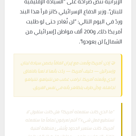
الإيرانية تنصّ صراحةً على “السيادة الإقليمية
للبنان”. وزير الدفاع الإسرائيلي كاتز قرأ هذا البند
وردّ في اليوم التالي: “لن نُغادر حتى لو طلبت
أمريكا ذلك، و200 ألف مواطن [إسرائيلي من
الشمال] لن يعودوا”.
🤝 إذن: أمريكا وقّعت مع إيران اتفاقاً يضمن سيادة لبنان.
وإسرائيل — حليف أمريكا — ردّت بأنها لا تعبأ بالاتفاق
الذي وقّعته أمريكا. ترامب غضب من نتنياهو. نتنياهو
تجاهله. وكلّ طرف يتظاهر بأنه في نفس الفريق.
“ما الذي كانت ستفعله أمريكا؟ هل كانت ستقول ‘لا
نستطيع فعل شيء’؟ أنتم تعرفون تماماً ما ستفعله
أمريكا. كانت ستعبر الحدود وتُنشئ منطقة أمنية