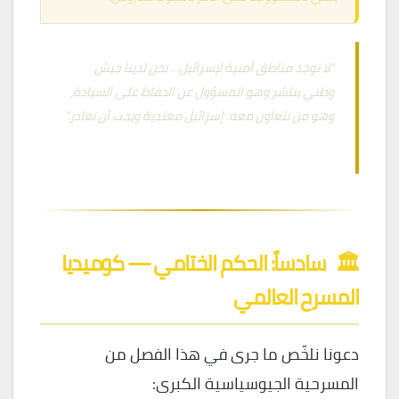
“لا توجد مناطق أمنية لإسرائيل… نحن لدينا جيش
وطني ينتشر وهو المسؤول عن الحفاظ على السيادة،
وهو من نتعاون معه. إسرائيل معتدية ويجب أن تغادر.”
— نعيم قاسم، نائب الأمين العام لحزب الله، 21 يونيو 2026
🏛️
سادساً: الحكم الختامي — كوميديا
المسرح العالمي
دعونا نلخّص ما جرى في هذا الفصل من
المسرحية الجيوسياسية الكبرى: