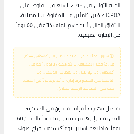
المرة الأولى. في 2015، استغرق التفاوض على
JCPOA عامَين كاملَين من المفاوضات المضنية.
الاتفاق الحالي يُريد حسم الملف ذاته في 60 يوماً.
من الإجازة الصيفية.
🏖️ ستون يوماً تبدأ في يونيو وتنتهي في أغسطس — أي
في عزّ فصل الاصطياف. لا الأمريكيون يريدون أزمة في
أغسطس، ولا الإيرانيين، ولا القطريين الوسطاء، ولا
الباكستانيين. الجميع يريد إجازة. لا أحد يريد حرباً في الصيف.
هذه هي “الهندسة الزمنية للسلام”.
تفصيل مهم جداً قرأه القليلون في المذكرة:
النص يقول إن هرمز سيبقى مفتوحاً بالمجان 60
يوماً. ماذا بعد الستين يوماً؟ سكوت. فراغ. هواء.