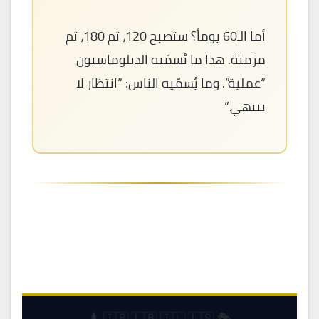
أما الـ60 يوماً؟ ستصبح 120، ثم 180، ثم
مزمنة. هذا ما يُسمّيه الدبلوماسيون
“عملية”. وما يُسمّيه الناس: “انتظار لا
يتنهي.”
المصادر: Wikipedia · NPR · CNBC · Al Jazeera · CFR · CSIS · Times
of Israel · NBC News · CBS News — 27 يونيو 2026
🎭 🇮🇷 🇱🇧 🇮🇱 🇺🇸 ♟️