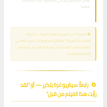
وتقتل الإرهابيين وتحمي مواطنيها. هذا بالضبط ما
نفعله.”
— بنيامين نتنياهو، 21 يونيو 2026
🎭 ترجمة: “نحن نفعل ما تفعله أمريكا — فلماذا
تغضب منّا أمريكا؟” منطق لا تستطيع الردّ عليه، لأنه في
جوهره صحيح. المشكلة أن أمريكا لا تقبل من غيرها ما
تسمح لنفسها به.
🔄
رابعاً: سيناريو غزة يتكرر — أو “لقد
رأيت هذا الفيلم من قبل”