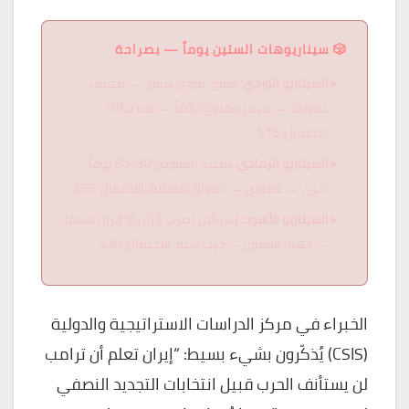
🎲 سيناريوهات الستين يوماً — بصراحة
السيناريو الوردي:
اتفاق نووي شامل → تخفيف
عقوبات → هرمز مفتوح دائماً → نفط بـ$70.
الاحتمال: 15%
السيناريو الرمادي:
تمديد التفاوض 30–60 يوماً
أخرى → غموض → أسواق متقلبة. الاحتمال: 55%
السيناريو الأسود:
إسرائيل تضرب إيران أو إيران تستفز
→ انهيار الاتفاق → حرب ثانية. الاحتمال: 30%
الخبراء في مركز الدراسات الاستراتيجية والدولية
(CSIS) يُذكّرون بشيء بسيط: “إيران تعلم أن ترامب
لن يستأنف الحرب قبيل انتخابات التجديد النصفي