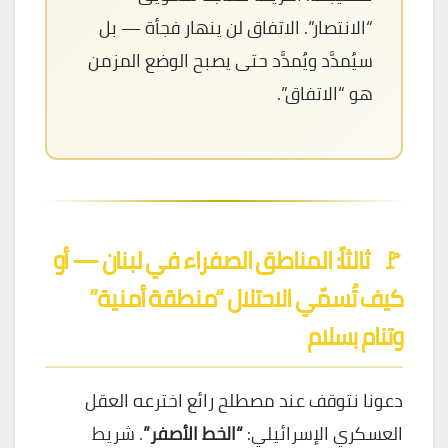
“الانتصار”. الاتفاق لن ينهار فجأة — بل
سيُمدَّد ويُمدَّد حتى يصبح الوضع المزمن
هو “الاتفاق”.
🚩
ثالثاً: المناطق الصفراء في لبنان — أو
كيف تُسمّي الاحتلال “منطقة أمنية”
وتنام بسلام
دعونا نتوقف عند مصطلح رائع اخترعه العقل
العسكري الإسرائيلي:
“الخط الأصفر”
. شريط