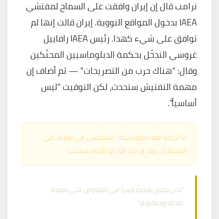
ترامب قال إن إيران وافقت على السماح لمفتشي
IAEA بدخول المواقع النووية. إيران قالت إنها لم
توافق على شيء كهذا. رئيس IAEA رافاييل
غروسي التدخّل بحكمة الدبلوماسيين المحنّكين
وقال: “هناك حرب من التصريحات” — ثم أضاف إن
مهمة التفتيش ستحدث، لكن التوقيت “ليس
أساسياً”.
💡 ترجمة لغة الدبلوماسية: “ستتفتيش، في يوم ما، في
المستقبل، ربما، إن شاء الله، لو الأجواء سمحت.”
“نحن نحقق تقدماً كبيراً في التفاوض على صفقة
عادلة ومعقولة.”