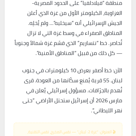
منطقة “فيلادلفيا” على الحدود المصرية-
الغزاوية، الكيلومتر الأول من غزة الذي أعلن
الجيش الإسرائيلي أنه “سيخليه”… ولم يُخلِه.
المناطق الصفراء في وسط غزة التي لا تزال
تُحاصر. خط “نتساريم” الذي قسّم غزة شمالاً وجنوباً
— كل ذلك من قبيل “المناطق الأمنية”.
الآن: خط أصفر بعرض 10 كيلومترات في جنوب
لبنان. 55 قرية يُمنع سكّانها من العودة. قرى
تُهدم بالجرّافات. مسؤول إسرائيلي يُعلن في
مارس 2026 أن إسرائيل ستحتل الأراضي “حتى
نهر الليطاني”.
🎬 العنوان: “غزة 2: لبنان” — نفس المخرج، نفس التقنية،