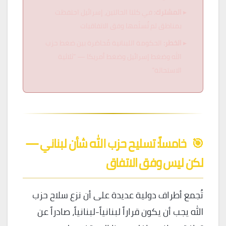
المشترك:
في كلتا الحالتين، إسرائيل احتفظت
بمناطق لم تُسلّمها وفق الاتفاقيات
الخطر:
الحكومة اللبنانية مُحاصَرة بين ضغط حزب
الله وضغط إسرائيل وضغط أمريكا — “ثلاثية
الاستحالة”
🎯
خامساً: تسليح حزب الله شأن لبناني —
لكن ليس وفق الاتفاق
تُجمع أطراف دولية عديدة على أن نزع سلاح حزب
الله يجب أن يكون قراراً لبنانياً-لبنانياً، صادراً عن