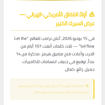
🎪
أولاً: الاتفاق الأمريكي-الإيراني —
عرض السيرك الكبير
في 15 يونيو 2026، أعلن ترامب للعالم: “Let the
oil flow!” — ثلاث كلمات أنهت 107 أيام من
الحرب وأعادت فتح مضيق هرمز. مذكرة من 14
بنداً، توقيع في جنيف، ابتسامات للكاميرات.
جميل. رائع. كمال.
🎭 المشكلة الوحيدة؟ أن كل طرف قرأ المذكرة وفهم
شيئاً مختلفاً تماماً عما فهمه الطرف الآخر.