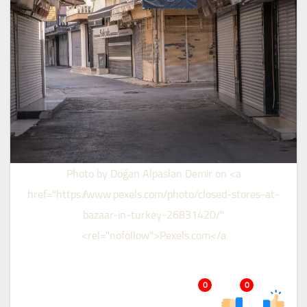
Photo by Doğan Alpaslan Demir on <a
href="https://www.pexels.com/photo/closed-stores-at-
bazaar-in-turkey-26831420/"
rel="nofollow">Pexels.com</a>
0
0