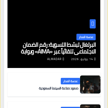
عدسة المدار
البرتغال تبسّط التسوية: رقم الضمان
الاجتماعي تلقائياً عبر «AIMA» وبوابة
جديدة لتجديد الإقامات
14 يوليو، 2026
ALMADAR
عدسة المدار
صعود صناعة السينما السعودية