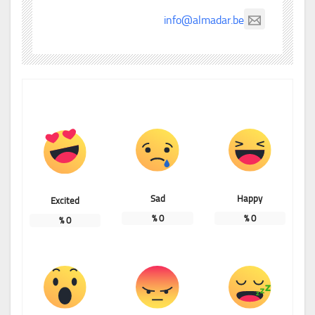
info@almadar.be
Sad
Happy
Excited
%
0
%
0
%
0