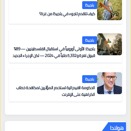
بلجيكا
كيف تتقدم للجوء في بلجيكا من غزة؟
بلجيكا
بلجيكا: الأولى أوروبياً في استقبال الفلسطينيين — 89%
قبول لغزة و5,332 طلباً في 2024 — لكن الإجراء الجديد
من 12 يونيو يُعقّد المسار لمن يحمل وضعاً في دولة EU
أخرى
بلجيكا
الحكومة الفيدرالية تستخدم المؤثرين لمكافحة خطاب
الكراهية على الإنترنت
هولندا