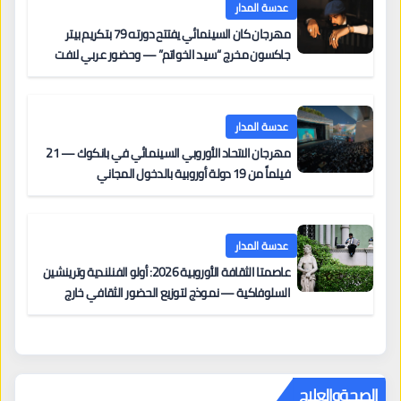
عدسة المدار
مهرجان كان السينمائي يفتتح دورته 79 بتكريم بيتر
جاكسون مخرج “سيد الخواتم” — وحضور عربي لافت
على السجادة الحمراء يضم نادين نجيم وآسر ياسين وخالد
مزنر ضمن لجنة التحكيم
عدسة المدار
مهرجان الاتحاد الأوروبي السينمائي في بانكوك — 21
فيلماً من 19 دولة أوروبية بالدخول المجاني
عدسة المدار
عاصمتا الثقافة الأوروبية 2026: أولو الفنلندية وترينشين
السلوفاكية — نموذج لتوزيع الحضور الثقافي خارج
المراكز الكبرى
الصحةوالعلاج