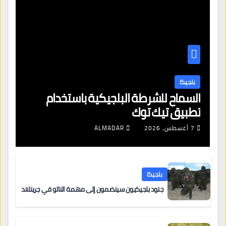
بلجيكا
السماح للشرطة البلجيكية باستخدام
تطبيق تيك توك
7 أغسطس، 2026
ALMADAR
بلجيكا
جنود بلجيكيون سينضمون إلى مهمة الناتو في جرينلاند