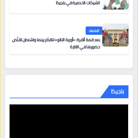
الشيكات الخدمية في بلجيكا
اقتصاد
بعد قمة أنقرة: «أوربة الناتو» تتقدّم بينما واشنطن تقلّص
حضورها في القارة
بلجيكا