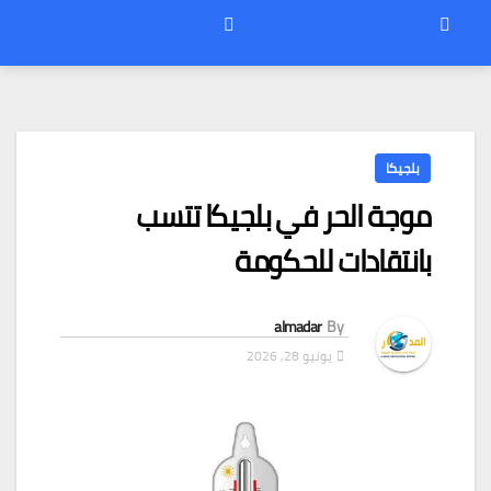
بلجيكا
موجة الحر في بلجيكا تتسب
بانتقادات للحكومة
almadar
By
يونيو 28, 2026