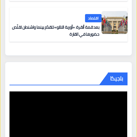
اقتصاد
بعد قمة أنقرة: «أوربة الناتو» تتقدّم بينما واشنطن تقلّص
حضورها في القارة
بلجيكا