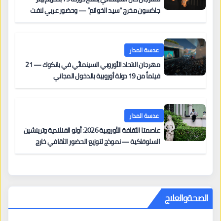
جاكسون مخرج “سيد الخواتم” — وحضور عربي لافت
على السجادة الحمراء يضم نادين نجيم وآسر ياسين وخالد
مزنر ضمن لجنة التحكيم
عدسة المدار
مهرجان الاتحاد الأوروبي السينمائي في بانكوك — 21
فيلماً من 19 دولة أوروبية بالدخول المجاني
عدسة المدار
عاصمتا الثقافة الأوروبية 2026: أولو الفنلندية وترينشين
السلوفاكية — نموذج لتوزيع الحضور الثقافي خارج
المراكز الكبرى
الصحةوالعلاج