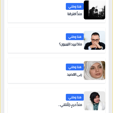
هنا وطني
منذُ افترقنا
هنا وطني
ماذا يريد الليبيون؟
هنا وطني
ربى القصيد
هنا وطني
منذُ حربٍ رَمَّلتني…