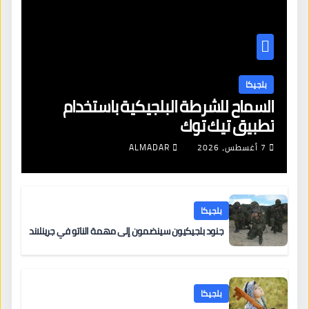
بلجيكا
السماح للشرطة البلجيكية باستخدام
تطبيق تيك توك
7 أغسطس، 2026
ALMADAR
بلجيكا
جنود بلجيكيون سينضمون إلى مهمة الناتو في جرينلاند
بلجيكا