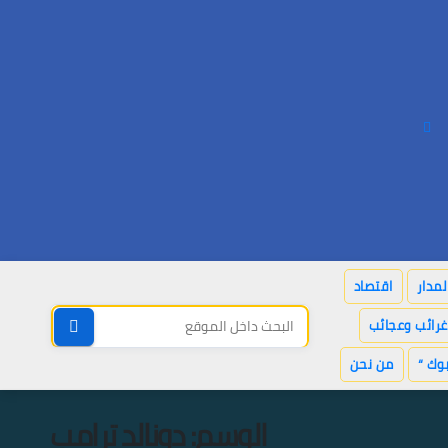
لمدار
اقتصاد
غرائب وعجائب
وك “
من نحن
الوسم:
دونالد ترامب