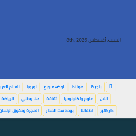
Ski
t
conten
السبت. أغسطس 8th, 2026
بلجيكا
هولندا
لوكسمبورغ
اوروبا
العالم العر
الفن
علوم وتكنولوجيا
ثقافة
هنا وطني
الرياضة
كاركاتير
اطفالنا
بودكاست المدار
الهجرة وحقوق الإنسان