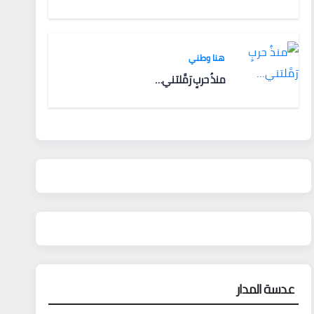
هنا وطني
منذُ حربٍ رَمَّلتني…
عدسة المدار