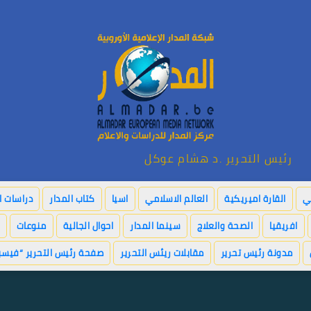
رئيس التحرير .د هشام عوكل
بي
القارة اميريكية
العالم الاسلامي
اسيا
كتاب المدار
دراسات ا
افريقيا
الصحة والعلاج
سينما المدار
احوال الجالية
منوعات
مدونة رئيس تحرير
مقابلات ريئس التحرير
صفحة رئيس التحرير “فيسب