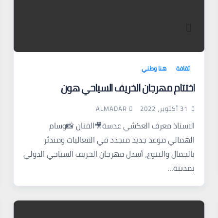
ثقافة
هنا وطني
اختتام مهرجان الخريف السياحي هون
ALMADAR
31 أكتوبر، 2022
الاستاذ معرف العكشي عدسة🎥الفنان 📸وسام
الهمالي موعد جديد متجدد في الفعاليات ومتدثر
بالجمال والتنوع، أسدل مهرجان الخريف السياحي الدولي
بمدينة…