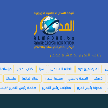
رئيس التحرير .د هشام عوكل
بي
القارة اميريكية
العالم الاسلامي
اسيا
كتاب المدار
دراسات ا
افريقيا
الصحة والعلاج
سينما المدار
احوال الجالية
منوعات
مدونة رئيس تحرير
مقابلات ريئس التحرير
صفحة رئيس التحرير “فيسب