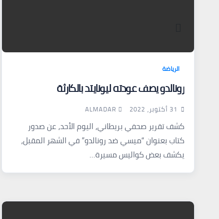
الرياضة
رونالدو يصف عودته ليونايتد بالكارثة
ALMADAR
31 أكتوبر، 2022
كشف تقرير صحفي بريطاني، اليوم الأحد، عن صدور
كتاب بعنوان “ميسي ضد رونالدو” في الشهر المقبل،
يكشف بعض كواليس مسيرة…