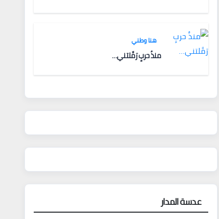
هنا وطني
منذُ حربٍ رَمَّلتني…
عدسة المدار