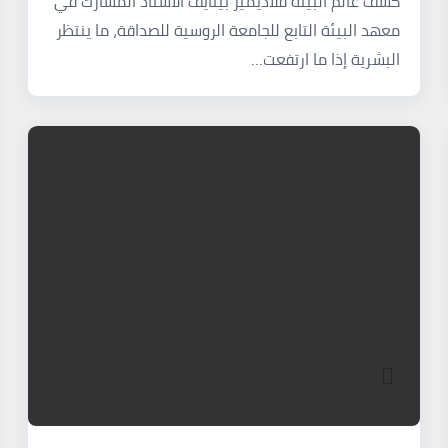
كشف عالم البيئة فلاديمير بينايف الأستاذ المشارك في
معهد البيئة التابع للجامعة الروسية للصداقة، ما ينتظر
البشرية إذا ما ارتفعت…