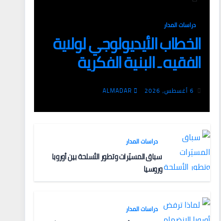
دراسات المدار
الخطاب الأيديولوجي لولاية
الفقيه ـ البنية الفكرية
وآليات التعبئة
6 أغسطس، 2026
ALMADAR
دراسات المدار
سباق المسيّرات وتطور الأسلحة بين أوروبا
وروسيا
دراسات المدار