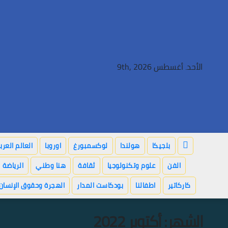
Ski
t
conten
الأحد. أغسطس 9th, 2026
بلجيكا
هولندا
لوكسمبورغ
اوروبا
العالم العر
الفن
علوم وتكنولوجيا
ثقافة
هنا وطني
الرياضة
كاركاتير
اطفالنا
بودكاست المدار
الهجرة وحقوق الإنسان
الشهر:
أكتوبر 2022