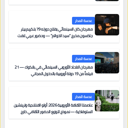
عدسة المدار
مهرجان كان السينمائي يفتتح دورته 79 بتكريم بيتر
جاكسون مخرج “سيد الخواتم” — وحضور عربي لافت
على السجادة الحمراء يضم نادين نجيم وآسر ياسين وخالد
مزنر ضمن لجنة التحكيم
عدسة المدار
مهرجان الاتحاد الأوروبي السينمائي في بانكوك — 21
فيلماً من 19 دولة أوروبية بالدخول المجاني
عدسة المدار
عاصمتا الثقافة الأوروبية 2026: أولو الفنلندية وترينشين
السلوفاكية — نموذج لتوزيع الحضور الثقافي خارج
المراكز الكبرى