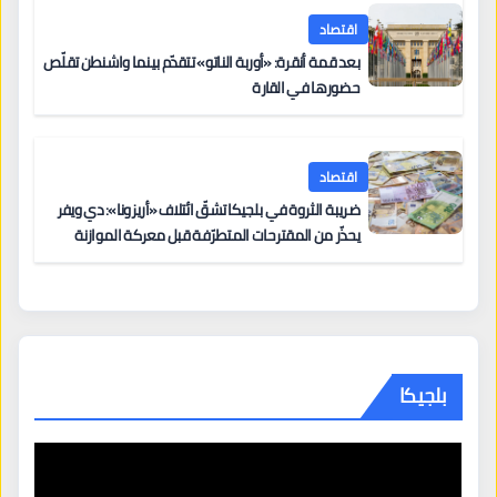
اقتصاد
بعد قمة أنقرة: «أوربة الناتو» تتقدّم بينما واشنطن تقلّص
حضورها في القارة
اقتصاد
ضريبة الثروة في بلجيكا تشقّ ائتلاف «أريزونا»: دي ويفر
يحذّر من المقترحات المتطرّفة قبل معركة الموازنة
بلجيكا