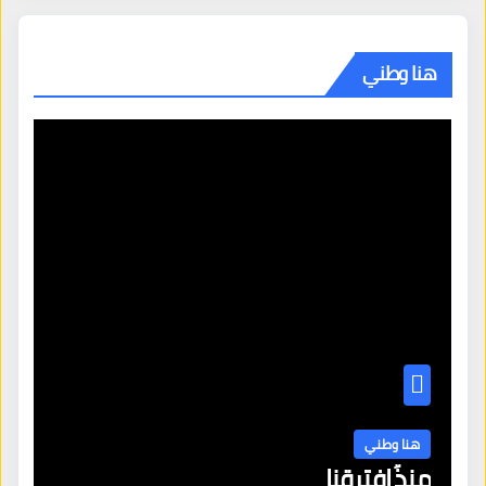
هنا وطني
هنا وطني
منذُ افترقنا