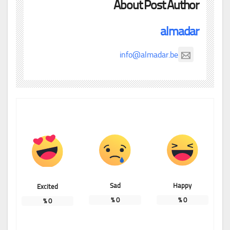
About Post Author
almadar
info@almadar.be
Sad
Happy
Excited
%
0
%
0
%
0