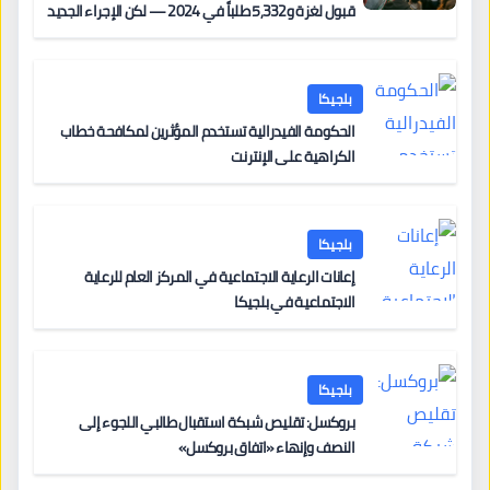
قبول لغزة و5,332 طلباً في 2024 — لكن الإجراء الجديد
من 12 يونيو يُعقّد المسار لمن يحمل وضعاً في دولة EU
أخرى
بلجيكا
الحكومة الفيدرالية تستخدم المؤثرين لمكافحة خطاب
الكراهية على الإنترنت
بلجيكا
إعانات الرعاية الاجتماعية في المركز العام للرعاية
الاجتماعية في بلجيكا
بلجيكا
بروكسل: تقليص شبكة استقبال طالبي اللجوء إلى
النصف وإنهاء «اتفاق بروكسل»