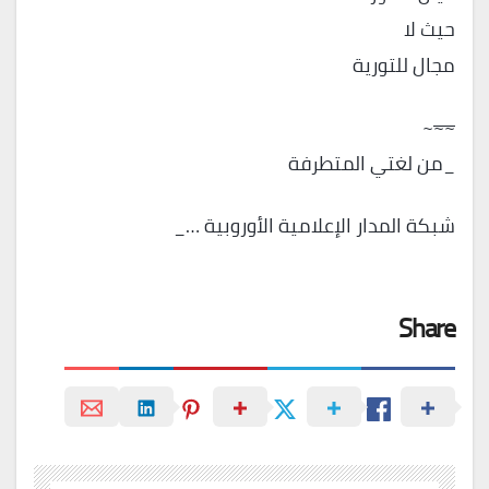
حيث لا
مجال للتورية
~
~~
_من لغتي المتطرفة
شبكة المدار الإعلامية الأوروبية …_
Share