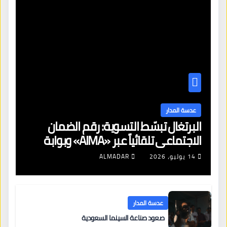
عدسة المدار
البرتغال تبسّط التسوية: رقم الضمان
الاجتماعي تلقائياً عبر «AIMA» وبوابة
جديدة لتجديد الإقامات
14 يوليو، 2026
ALMADAR
عدسة المدار
صعود صناعة السينما السعودية