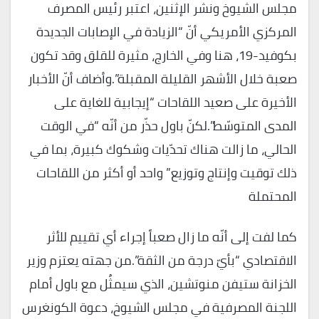
مجلس الشيوخ ونشر الإثنين، اعتبر رئيس المصرف
المركزي الأمريكي أنّ “الزيادة في الإصابات الجديدة
بكوفيد-19، هنا وفي الخارج، مثيرة للقلق وقد تكون
صعبة خلال الأشهر القليلة المقبلة”.وأضاف أنّ الأخبار
الأخيرة على صعيد اللقاحات “إيجابية للغاية على
المدى المتوسّط”.لكنّ باول حذّر من أنّه “في الوقت
الحالي، ما زالت هناك تحدّيات وشكوك كبيرة، بما في
ذلك توقيت وإنتاج وتوزيع” واحد أو أكثر من اللقاحات
المحتملة
كما لفت إلى أنّه ما زال صعباً إجراء أي تقييم للأثر
الاقتصادي “بأيّ درجة من الثقة”.من جهته يعتزم وزير
الخزانة ستيفن منوتشين، الذي سيمثُل مع باول أمام
اللجنة المصرفية في مجلس الشيوخ، دعوة الكونغرس