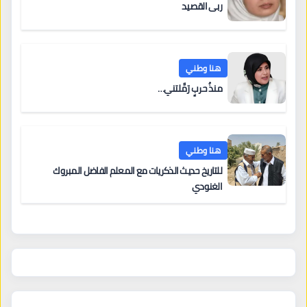
ربى القصيد
هنا وطني
منذُ حربٍ رَمَّلتني…
هنا وطني
للتاريخ حديث الذكريات مع المعلم الفاضل المبروك
الغنودي