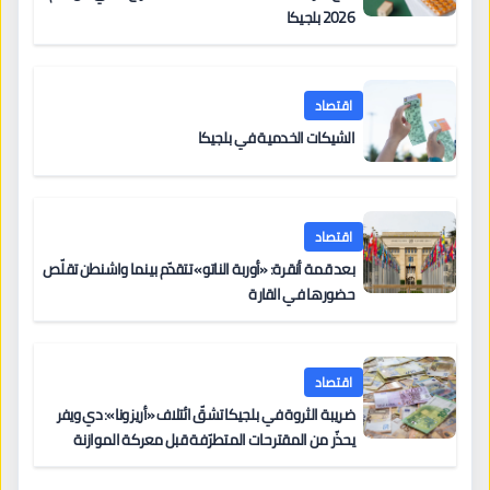
2026 بلجيكا
اقتصاد
الشيكات الخدمية في بلجيكا
اقتصاد
بعد قمة أنقرة: «أوربة الناتو» تتقدّم بينما واشنطن تقلّص
حضورها في القارة
اقتصاد
ضريبة الثروة في بلجيكا تشقّ ائتلاف «أريزونا»: دي ويفر
يحذّر من المقترحات المتطرّفة قبل معركة الموازنة