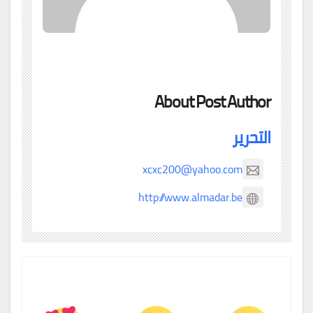
About Post Author
التحرير
xcxc200@yahoo.com
http://www.almadar.be