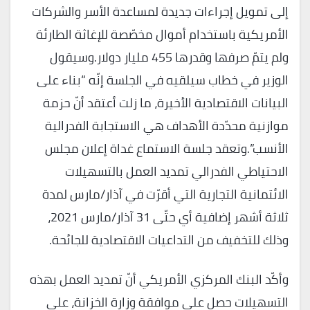
إلى تمويل إجراءات جديدة لمساعدة الأسر والشركات
الأمريكية باستخدام أموال مخصّصة للإغاثة الطارئة
ولم يتمّ صرفها وقدرها 455 مليار دولار.وسيقول
الوزير في خطاب سيلقيه في الجلسة إنّه “بناء على
البيانات الاقتصادية الأخيرة، ما زلت أعتقد أنّ حزمة
موازنية محدّدة الأهداف هي الاستجابة الفدرالية
الأنسب”.وتعقد جلسة الاستماع غداة إعلان مجلس
الاحتياطي الفدرالي تمديد العمل بالتسهيلات
الائتمانية التجارية التي أقرّت في آذار/مارس لمدة
ثلاثة أشهر إضافية أي حتّى 31 آذار/مارس 2021،
وذلك للتخفيف من التداعيات الاقتصادية للجائحة.
وأكّد البنك المركزي الأمريكي أنّ تمديد العمل بهذه
التسهيلات حصل على موافقة وزارة الخزانة، على