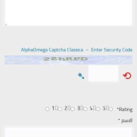
AlphaOmega Captcha Classica – Enter Security Code
➴
⟲
1
2
3
4
5
*
Rating
الاسم
*