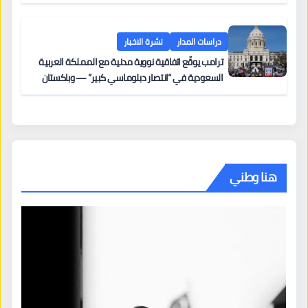
دراسات المدار
نشرة الاخبار
ترامب يوقّع اتفاقية نووية مدنية مع المملكة العربية
السعودية في “انتصار دبلوماسي كبير” — وباكستان
تطلب 10 مليارات دولار مقابل وساطتها في إيران
هنا وطني