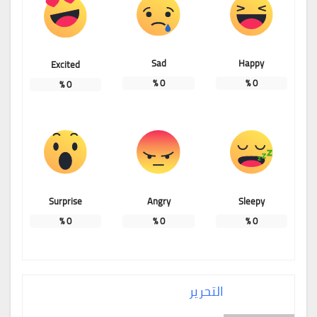
Sad
Happy
Excited
%
0
%
0
%
0
Surprise
Angry
Sleepy
%
0
%
0
%
0
التحرير