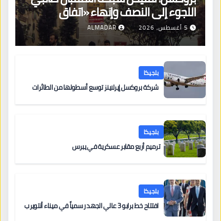
اللجوء إلى النصف وإنهاء «اتفاق
بروكسل»
5 أغسطس، 2026
ALMADAR
بلجيكا
شركة بروكسل إيرلاينز توسع أسطولها من الطائرات
بلجيكا
ترميم أربع مقابر عسكرية في يبرس
بلجيكا
افتتاح خط برابو 3 عالي الجهد رسمياً في ميناء أنتويرب