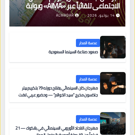
الاجتماعي تلقائياً عبر «AIMA» وبوابة
جديدة لتجديد الإقامات
14 يوليو، 2026
ALMADAR
عدسة المدار
صعود صناعة السينما السعودية
عدسة المدار
مهرجان كان السينمائي يفتتح دورته 79 بتكريم بيتر
جاكسون مخرج “سيد الخواتم” — وحضور عربي لافت
على السجادة الحمراء يضم نادين نجيم وآسر ياسين وخالد
مزنر ضمن لجنة التحكيم
عدسة المدار
مهرجان الاتحاد الأوروبي السينمائي في بانكوك — 21