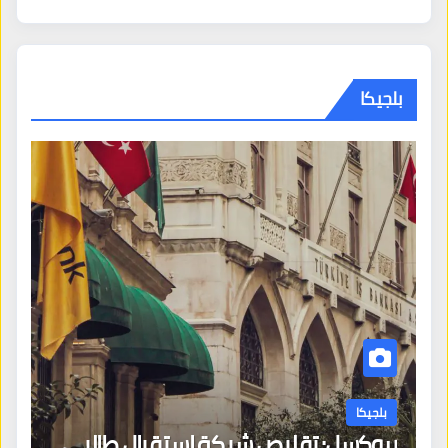
بلجيكا
بلجيكا
بروكسل: تقليص شبكة استقبال طالبي