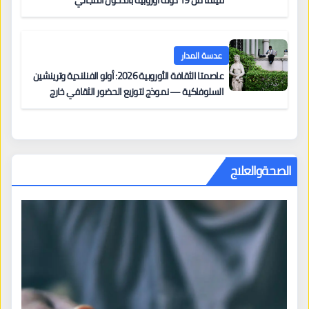
فيلماً من 19 دولة أوروبية بالدخول المجاني
عدسة المدار
عاصمتا الثقافة الأوروبية 2026: أولو الفنلندية وترينشين
السلوفاكية — نموذج لتوزيع الحضور الثقافي خارج
المراكز الكبرى
الصحةوالعلاج