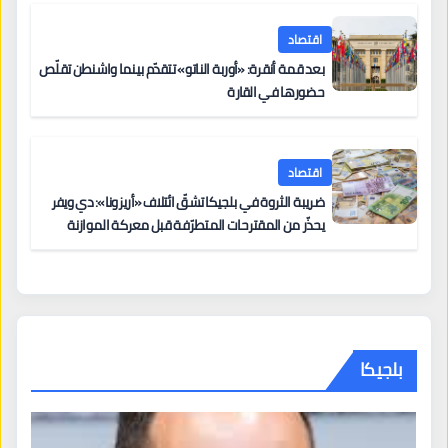
اقتصاد
بعد قمة أنقرة: «أوربة الناتو» تتقدّم بينما واشنطن تقلّص
حضورها في القارة
اقتصاد
ضريبة الثروة في بلجيكا تشقّ ائتلاف «أريزونا»: دي ويفر
يحذّر من المقترحات المتطرّفة قبل معركة الموازنة
بلجيكا