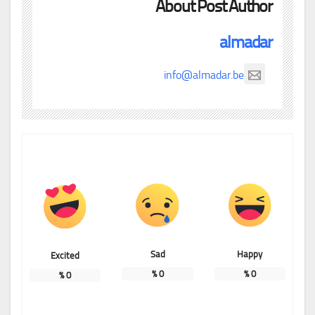
About Post Author
almadar
info@almadar.be
Sad
Happy
Excited
%
0
%
0
%
0