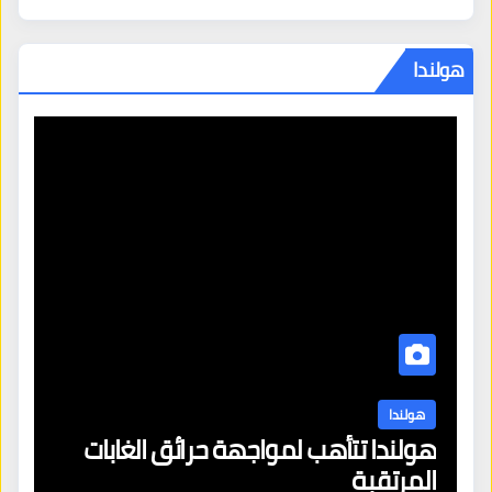
هولندا
هولندا
ن
هولندا تتأهب لمواجهة حرائق الغابات
هو
المرتقبة
من