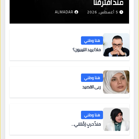
منذُ افترقنا
5 أغسطس، 2026
ALMADAR
هنا وطني
ماذا يريد الليبيون؟
هنا وطني
ربى القصيد
هنا وطني
منذُ حربٍ رَمَّلتني…