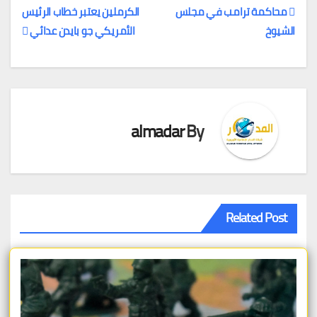
محاكمة ترامب في مجلس
الكرملين يعتبر خطاب الرئيس
الشيوخ
الأمريكي جو بايدن عدائي
تصفّح
المقالات
almadar
By
Related Post