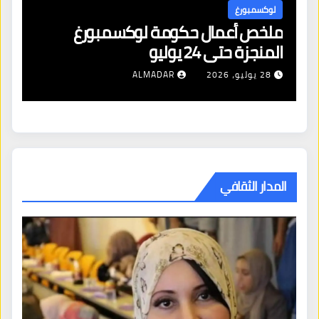
لوكسمبورغ
ل
ملخص أعمال حكومة لوكسمبورغ
لا
المنجزة حتى 24 يوليو
ال
28 يوليو، 2026
ALMADAR
المدار الثقافي