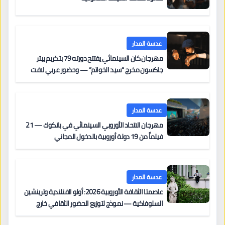
عدسة المدار
مهرجان كان السينمائي يفتتح دورته 79 بتكريم بيتر
جاكسون مخرج “سيد الخواتم” — وحضور عربي لافت
على السجادة الحمراء يضم نادين نجيم وآسر ياسين وخالد
مزنر ضمن لجنة التحكيم
عدسة المدار
مهرجان الاتحاد الأوروبي السينمائي في بانكوك — 21
فيلماً من 19 دولة أوروبية بالدخول المجاني
عدسة المدار
عاصمتا الثقافة الأوروبية 2026: أولو الفنلندية وترينشين
السلوفاكية — نموذج لتوزيع الحضور الثقافي خارج
المراكز الكبرى