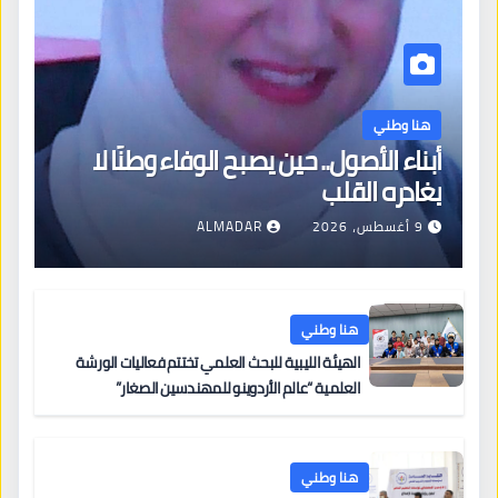
هنا وطني
أبناء الأصول.. حين يصبح الوفاء وطنًا لا
يغادره القلب
9 أغسطس، 2026
ALMADAR
هنا وطني
الهيئة الليبية للبحث العلمي تختتم فعاليات الورشة
العلمية “عالم الأردوينو للمهندسين الصغار”
هنا وطني