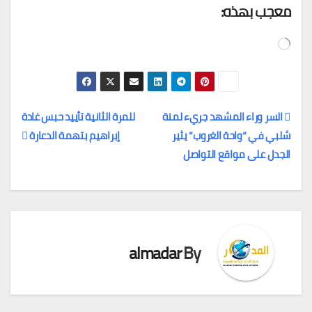
معجب بهذه:
جاري
التحميل…
السر وراء المشهد جريء لمنة
للمرة الثانية تأييد حبس غادة
شلبي في “واحة الغروب” يثير
إبراهيم بتهمة الدعارة
تصفّح
الجدل على مواقع التواصل ‏
المقالات
almadar
By