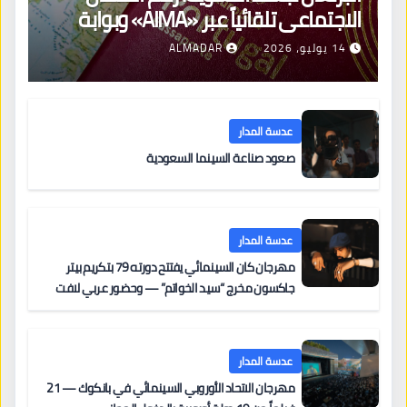
الاجتماعي تلقائياً عبر «AIMA» وبوابة
جديدة لتجديد الإقامات
14 يوليو، 2026
ALMADAR
عدسة المدار
صعود صناعة السينما السعودية
عدسة المدار
مهرجان كان السينمائي يفتتح دورته 79 بتكريم بيتر
جاكسون مخرج “سيد الخواتم” — وحضور عربي لافت
على السجادة الحمراء يضم نادين نجيم وآسر ياسين وخالد
مزنر ضمن لجنة التحكيم
عدسة المدار
مهرجان الاتحاد الأوروبي السينمائي في بانكوك — 21