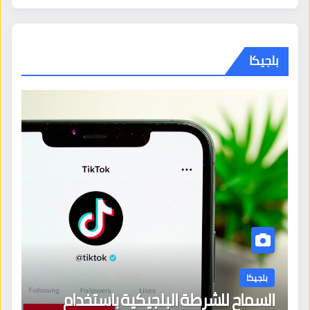
بلجيكا
بلجيكا
السماح للشرطة البلجيكية باستخدام