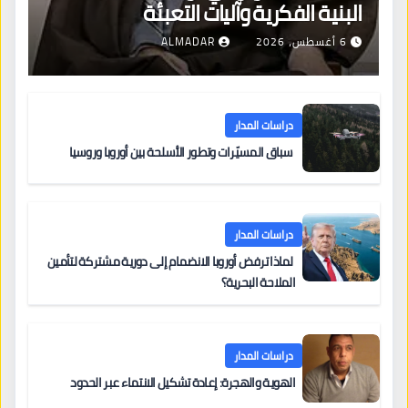
البنية الفكرية وآليات التعبئة
6 أغسطس، 2026
ALMADAR
دراسات المدار
سباق المسيّرات وتطور الأسلحة بين أوروبا وروسيا
دراسات المدار
لماذا ترفض أوروبا الانضمام إلى دورية مشتركة لتأمين
الملاحة البحرية؟
دراسات المدار
الهوية والهجرة: إعادة تشكيل الانتماء عبر الحدود