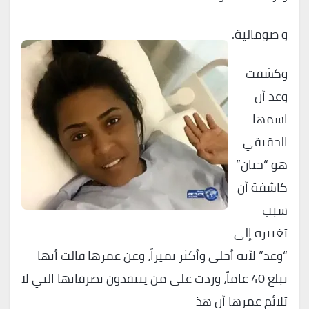
و صومالية.
وكشفت
وعد أن
اسمها
الحقيقي
هو “حنان”
كاشفة أن
سبب
تغييره إلى
“وعد” لأنه أحلى وأكثر تميزاً، وعن عمرها قالت أنها
تبلغ 40 عاماً، وردت على من ينتقدون تصرفاتها التي لا
تلائم عمرها أن هذ