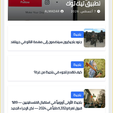
تطبيق تيك توك
7 أغسطس، 2026
ALMADAR
بلجيكا
جنود بلجيكيون سينضمون إلى مهمة الناتو في جرينلاند
بلجيكا
كيف تتقدم للجوء في بلجيكا من غزة؟
بلجيكا
بلجيكا: الأولى أوروبياً في استقبال الفلسطينيين — 89%
قبول لغزة و5,332 طلباً في 2024 — لكن الإجراء الجديد