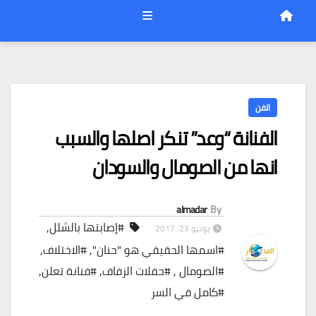
الفن
الفنانة “وعد” تنكر اصلها والسبب
انها من الصومال والسودان
almadar
By
#إصابتها بالشلل
,
يونيو 23, 2017
#اسمها الحقيقي هو "حنان"
,
#الاختلاف
,
#الصومال ‏
,
#حفلات الزفاف
,
#فنانة تعلن
,
#كامل في السر