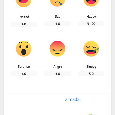
Sad
Happy
Excited
%
0
%
100
%
0
Surprise
Angry
Sleepy
%
0
%
0
%
0
almadar