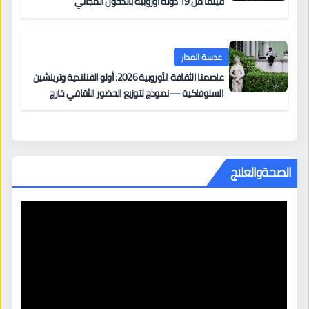
فيلماً من 19 دولة أوروبية بالدخول المجاني
عدسة المدار
عاصمتا الثقافة الأوروبية 2026: أولو الفنلندية وترينشين
السلوفاكية — نموذج لتوزيع الحضور الثقافي خارج
المراكز الكبرى
الصحةوالعلاج