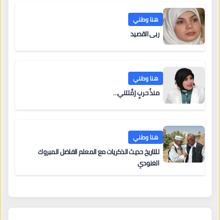
هنا وطني
ربى القصيد
هنا وطني
منذُ حربٍ رَمَّلتني…
هنا وطني
للتاريخ حديث الذكريات مع المعلم الفاضل المبروك
الغنودي