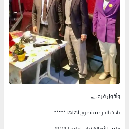
وأقول فيه ،،،،،
نادت الجودة شموخ أهلها *****
فلبت الأصالة تراث نداءها *****