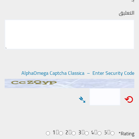
التعليق
AlphaOmega Captcha Classica – Enter Security Code
➴
⟲
1
2
3
4
5
*
Rating