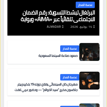
عدسة المدار
البرتغال تبسّط التسوية: رقم الضمان
الاجتماعي تلقائياً عبر «AIMA» وبوابة
جديدة لتجديد الإقامات
14 يوليو، 2026
ALMADAR
عدسة المدار
صعود صناعة السينما السعودية
عدسة المدار
مهرجان كان السينمائي يفتتح دورته 79 بتكريم بيتر
جاكسون مخرج “سيد الخواتم” — وحضور عربي لافت
على السجادة الحمراء يضم نادين نجيم وآسر ياسين وخالد
مزنر ضمن لجنة التحكيم