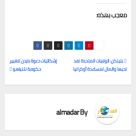
معجب بهذه:
بلينكن: الولايات المتحدة نفد
إشكاليات دعوة بايدن لتغيير
لديها والمال لمساعدة أوكرانيا
حكومة نتنياهو
تصفّح
المقالات
almadar
By