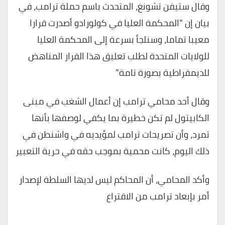
وقال ستيفن تشونغ، المتحدث باسم حملة ترامب، في
بيان إن “المحكمة العليا في كولورادو أصدرت قرارا
معيبا تماما، وسنلجأ بسرعة إلى المحكمة العليا
للولايات المتحدة لطلب تعليق هذا القرار المناهض
للديمقراطية بصورة تامة”
وقال أحد محامي ترامب إن أعمال الشغب في مبنى
الكابيتول لم تكن خطيرة بما يكفي لوصفها بأنها
تمرد، وأن تصريحات ترامب لمؤيديه في واشنطن في
ذلك اليوم، كانت محمية بموجب حقه في حرية التعبير
وأكد المحامي، أن المحاكم ليس لديها السلطة لإصدار
أمر بإبعاد ترامب من الاقتراع