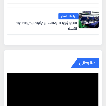
دراسات المدار
الناتو و أوروبا: البنية العسكرية، آليات الردع، والتحديات
الأمنية
هنا وطني