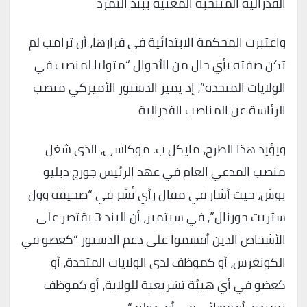
الفدرالية المنتخبة المعنية ببند التمرد
واعتبرت المحكمة الابتدائية في قرارها، أن ترامب لم
تكن صفته بأي حال من الأحوال “متوليا لمنصب في
الولايات المتحدة”، إذ يميز الدستور الأميركي منصب
الرئاسة عن المناصب الفدرالية
ويؤيد هذا الطرح، مايكل ب. موكاسي، الذي شغل
منصب المدعي العام في عهد الرئيس جورج دبليو
بوش، حيث أشار في مقال رأي نُشر في “صحيفة وول
ستريت جورنال”، في سبتمبر، أن البند 3 يقتصر على
الأشخاص الذين أقسموا على دعم الدستور “كعضو في
الكونغرس، أو كموظف لدى الولايات المتحدة، أو
كعضو في أي هيئة تشريعية للولاية، أو كموظف