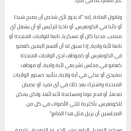
عبر مشاركته في تمرد
وتقول المادة، إنه “لا يجوز لأي شخص أن يصبح شيخا
أو نائبا في الكونغرس، أو ناخبا للرئيس أو أن يشغل أي
منصب، مدنيا كان أو عسكريا، تابعا للولايات المتحدة أو
تابعا لأية ولاية، إذا سبق له أن أقسم اليمين كعضو
في الكونغرس أو كموظف لدى الولايات المتحدة
كعضو في مجلس تشريعي لأية ولاية، أو موظف
تنفيذي أو عدلي في أية ولاية، بتأييد دستور الولايات
المتحدة واشترك بعد ذلك في أي تمرد أو عصيان
ضدها، أو قدم عونا ومساعدة لأعدائها. ولكن يمكن
للكونغرس، بأكثرية ثلثي الأصوات في كل من
المجلسين أن يزيل مثل هذا المانع”
وساعد التعديل الرابع عشر، الذي تم التصديق عليه في