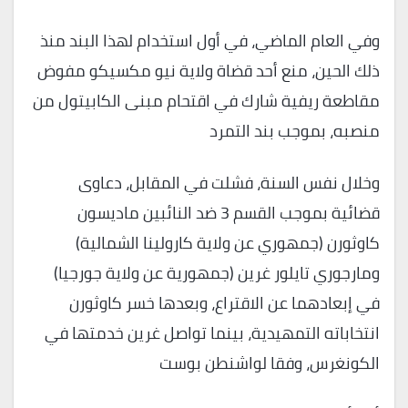
وفي العام الماضي، في أول استخدام لهذا البند منذ
ذلك الحين، منع أحد قضاة ولاية نيو مكسيكو مفوض
مقاطعة ريفية شارك في اقتحام مبنى الكابيتول من
منصبه، بموجب بند التمرد
وخلال نفس السنة، فشلت في المقابل، دعاوى
قضائية بموجب القسم 3 ضد النائبين ماديسون
كاوثورن (جمهوري عن ولاية كارولينا الشمالية)
ومارجوري تايلور غرين (جمهورية عن ولاية جورجيا)
في إبعادهما عن الاقتراع، وبعدها خسر كاوثورن
انتخاباته التمهيدية، بينما تواصل غرين خدمتها في
الكونغرس، وفقا لواشنطن بوست