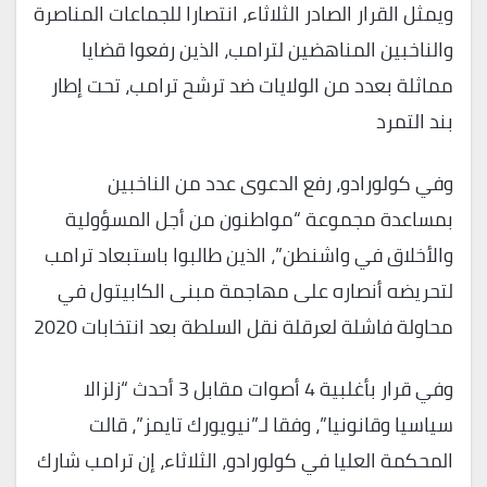
ويمثل القرار الصادر الثلاثاء، انتصارا للجماعات المناصرة
والناخبين المناهضين لترامب، الذين رفعوا قضايا
مماثلة بعدد من الولايات ضد ترشح ترامب، تحت إطار
بند التمرد
وفي كولورادو، رفع الدعوى عدد من الناخبين
بمساعدة مجموعة “مواطنون من أجل المسؤولية
والأخلاق في واشنطن”، الذين طالبوا باستبعاد ترامب
لتحريضه أنصاره على مهاجمة مبنى الكابيتول في
محاولة فاشلة لعرقلة نقل السلطة بعد انتخابات 2020
وفي قرار بأغلبية 4 أصوات مقابل 3 أحدث “زلزالا
سياسيا وقانونيا”، وفقا لـ”نيويورك تايمز”، قالت
المحكمة العليا في كولورادو، الثلاثاء، إن ترامب شارك