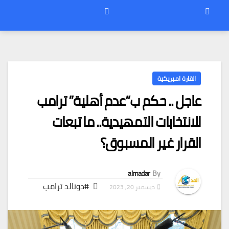
القارة اميريكية
عاجل .. حكم ب”عدم أهلية” ترامب
للانتخابات التمهيدية.. ما تبعات
القرار غير المسبوق؟
almadar
By
#دونالد ترامب
ديسمبر 20, 2023