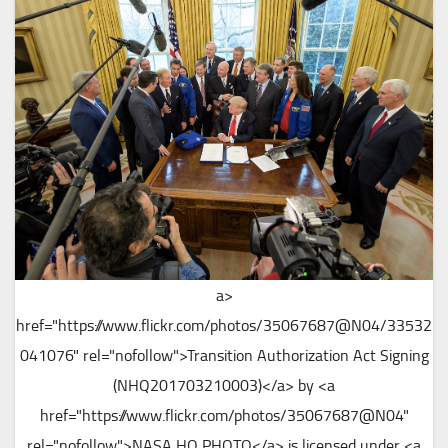
<a
href="https://www.flickr.com/photos/35067687@N04/33532
041076" rel="nofollow">Transition Authorization Act Signing
(NHQ201703210003)</a> by <a
href="https://www.flickr.com/photos/35067687@N04"
rel="nofollow">NASA HQ PHOTO</a> is licensed under <a