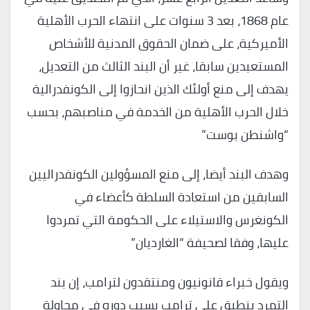
عام 1868، بعد 3 سنوات على انتهاء الحرب الأهلية
الأميركية، على ضمان الحقوق المدنية للأشخاص
المستعبدين سابقا، غير أن البند الثالث من التعديل،
يهدف إلى منع أولئك الذين انحازوا إلى الكونفدرالية
خلال الحرب الأهلية من الخدمة في مناصبهم، بحسب
“واشنطن بوست”
وهدف البند أيضا، إلى منع المسؤولين الكونفدراليين
السابقين من استعادة السلطة كأعضاء في
الكونغرس والاستيلاء على الحكومة التي تمردوا
عليها، وفقا لصحيفة “الغارديان”
ويقول خبراء قانونيون ومنتقدون لترامب، إن بند
التمرد ينطبق على ترامب بسبب دوره في محاولة