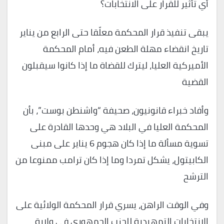
أي تأثير للقرار على الانتخابات؟
يبقى تنفيذ قرار المحكمة معلّقا حتى الرابع من يناير
تاريخ انقضاء مهلة الطعن فيه، أمام المحكمة
الأميركية العليا، ليترك للقضاة ما إذا كانوا سيقبلون
القضية
وأفاد خبراء قانونيون، صحيفة “واشنطن بوست”، بأن
المحكمة العليا في البلاد هي وحدها القادرة على
تسوية مسألة ما إذا كان هجوم 6 يناير على مبنى
الكابيتول، يشكل تمردا وما إذا كان ترامب ممنوعا من
الترشح
وفي الوقت الراهن، يسري قرار المحكمة الولائية على
الانتخابات التمهيدية للحزب الجمهوري في ولاية