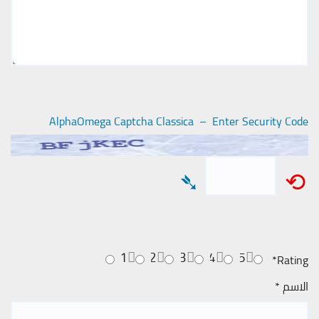
AlphaOmega Captcha Classica – Enter Security Code
➴
⟲
1
2
3
4
5
*
Rating
الاسم
*