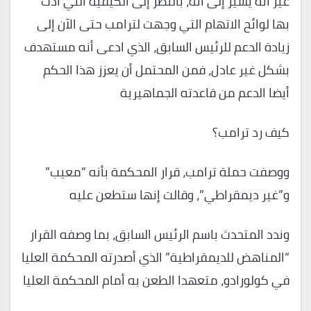
غير أنه يشير إلى أنه، بالنظر إلى الكيفية التي أدت
بها لوائح الاتهام التي وجهت لترامب حتى الآن إلى
زيادة الدعم للرئيس السابق، الذي ادعى أنه مستهدف
بشكل غير عادل، فمن المحتمل أن يعزز هذا الحكم
أيضا الدعم من قاعدته الجماهيرية
كيف رد ترامب؟
ووصفت حملة ترامب، قرار المحكمة بأنه “معيب”
و”غير ديمقراطي”، وقالت إنها ستطعن عليه
وندد المتحدث باسم الرئيس السابق، بما وصفه القرار
“المناهض للديمقراطية” الذي أصدرته المحكمة العليا
في كولورادو، متعهدا الطعن به أمام المحكمة العليا