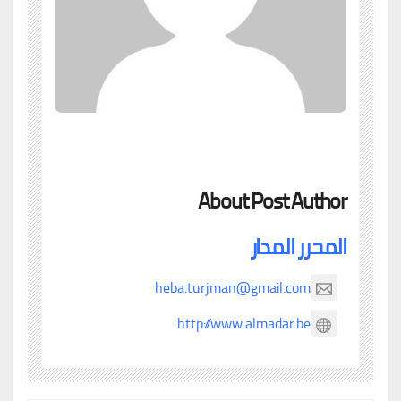
About Post Author
المحرر المدار
heba.turjman@gmail.com
http://www.almadar.be