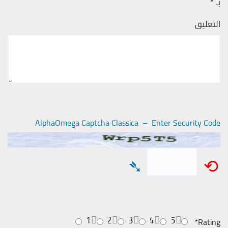
بـ
*
التعليق
AlphaOmega Captcha Classica – Enter Security Code
➴
⟲
1
2
3
4
5
*
Rating