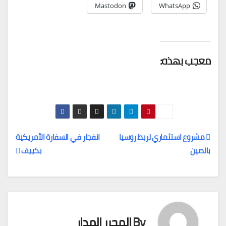
Mastodon
WhatsApp
معجب بهذه:
مشروع استثماري لربط روسيا
انفجار في السفارة الأمريكية
بالصين
بكييف
تصفّح
المقالات
By
المحرر المدار