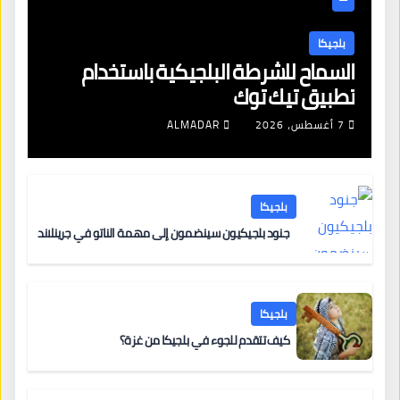
بلجيكا
السماح للشرطة البلجيكية باستخدام
تطبيق تيك توك
7 أغسطس، 2026
ALMADAR
بلجيكا
جنود بلجيكيون سينضمون إلى مهمة الناتو في جرينلاند
بلجيكا
كيف تتقدم للجوء في بلجيكا من غزة؟