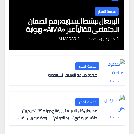
عدسة المدار
البرتغال تبسّط التسوية: رقم الضمان
الاجتماعي تلقائياً عبر «AIMA» وبوابة
جديدة لتجديد الإقامات
14 يوليو، 2026
ALMADAR
عدسة المدار
صعود صناعة السينما السعودية
عدسة المدار
مهرجان كان السينمائي يفتتح دورته 79 بتكريم بيتر
جاكسون مخرج “سيد الخواتم” — وحضور عربي لافت
على السجادة الحمراء يضم نادين نجيم وآسر ياسين وخالد
مزنر ضمن لجنة التحكيم