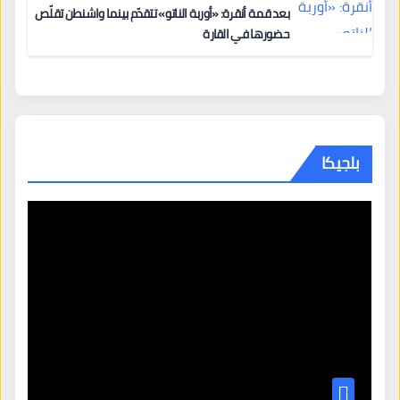
بعد قمة أنقرة: «أوربة الناتو» تتقدّم بينما واشنطن تقلّص
حضورها في القارة
بلجيكا