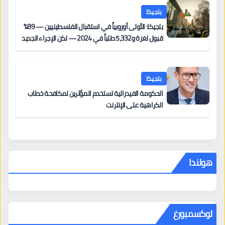
بلجيكا
بلجيكا: الأولى أوروبياً في استقبال الفلسطينيين — 89%
قبول لغزة و5,332 طلباً في 2024 — لكن الإجراء الجديد
من 12 يونيو يُعقّد المسار لمن يحمل وضعاً في دولة EU
أخرى
بلجيكا
الحكومة الفيدرالية تستخدم المؤثرين لمكافحة خطاب
الكراهية على الإنترنت
هولندا
لوكسمبورغ