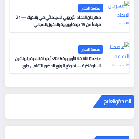
عدسة المدار
مهرجان الاتحاد الأوروبي السينمائي في بانكوك — 21
فيلماً من 19 دولة أوروبية بالدخول المجاني
عدسة المدار
عاصمتا الثقافة الأوروبية 2026: أولو الفنلندية وترينشين
السلوفاكية — نموذج لتوزيع الحضور الثقافي خارج
المراكز الكبرى
الصحةوالعلاج