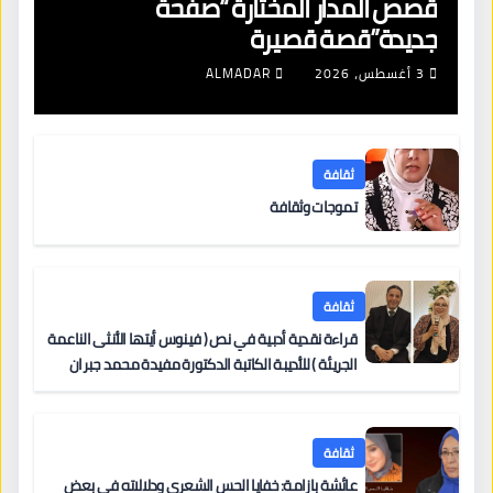
قصص المدار المختارة “صفحة
جديدة”قصة قصيرة
3 أغسطس، 2026
ALMADAR
ثقافة
تموجات وثقافة
ثقافة
قراءة نقدية أدبية في نص ( فينوس أيتها الأنثى الناعمة
الجريئة ) للأديبة الكاتبة الدكتورة مفيدة محمد جبران
ثقافة
عائشة بازامة: خفايا الحس الشعري ودلالاته في بعض