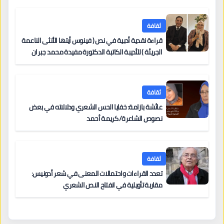
ثقافة
قراءة نقدية أدبية في نص ( فينوس أيتها الأنثى الناعمة
الجريئة ) للأديبة الكاتبة الدكتورة مفيدة محمد جبران
ثقافة
عائشة بازامة: خفايا الحس الشعري ودلالاته في بعض
نصوص الشاعرة/ كريمة أحمد
ثقافة
تعدد القراءات واحتمالات المعنى في شعر أدونيس:
مقاربة تأويلية في انفتاح النص الشعري