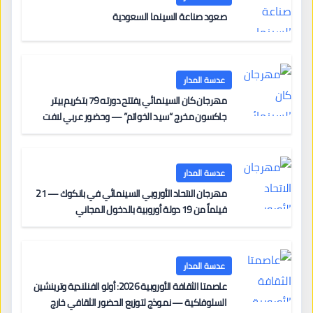
صعود صناعة السينما السعودية
عدسة المدار
مهرجان كان السينمائي يفتتح دورته 79 بتكريم بيتر
جاكسون مخرج “سيد الخواتم” — وحضور عربي لافت
على السجادة الحمراء يضم نادين نجيم وآسر ياسين وخالد
مزنر ضمن لجنة التحكيم
عدسة المدار
مهرجان الاتحاد الأوروبي السينمائي في بانكوك — 21
فيلماً من 19 دولة أوروبية بالدخول المجاني
عدسة المدار
عاصمتا الثقافة الأوروبية 2026: أولو الفنلندية وترينشين
السلوفاكية — نموذج لتوزيع الحضور الثقافي خارج