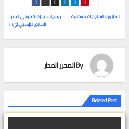
فنزويلا الاحتجاجات مستمرة
روسيا سبب إقالة كومي المدير
السابق لـ(إف.بي.آي)
تصفّح
المقالات
By
المحرر المدار
Related Post