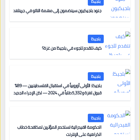
بلجيكا
جنود بلجيكيون سينضمون إلى مهمة الناتو في جرينلاند
بلجيكا
كيف تتقدم للجوء في بلجيكا من غزة؟
بلجيكا
بلجيكا: الأولى أوروبياً في استقبال الفلسطينيين — 89%
قبول لغزة و5,332 طلباً في 2024 — لكن الإجراء الجديد
من 12 يونيو يُعقّد المسار لمن يحمل وضعاً في دولة EU
أخرى
بلجيكا
الحكومة الفيدرالية تستخدم المؤثرين لمكافحة خطاب
الكراهية على الإنترنت