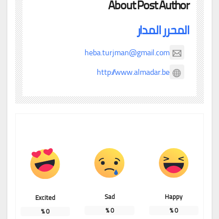
About Post Author
المحرر المدار
heba.turjman@gmail.com
http://www.almadar.be
Sad
Happy
Excited
%
0
%
0
%
0