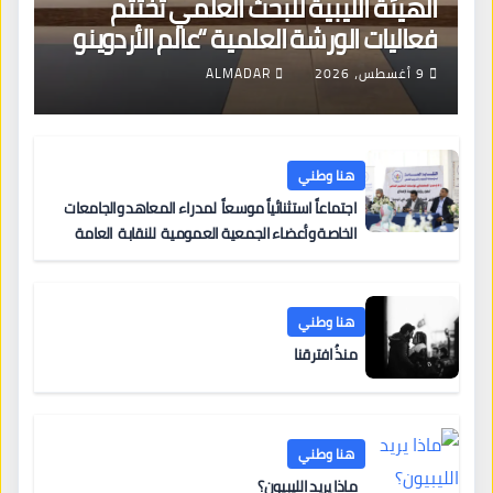
الهيئة الليبية للبحث العلمي تختتم
فعاليات الورشة العلمية “عالم الأردوينو
للمهندسين الصغار”
9 أغسطس، 2026
ALMADAR
هنا وطني
اجتماعاً استثنائياً موسعاً لمدراء المعاهد والجامعات
الخاصة وأعضاء الجمعية العمومية للنقابة العامة
لمؤسسات التعليم والتدريب الخاص في ليبيا
هنا وطني
منذُ افترقنا
هنا وطني
ماذا يريد الليبيون؟