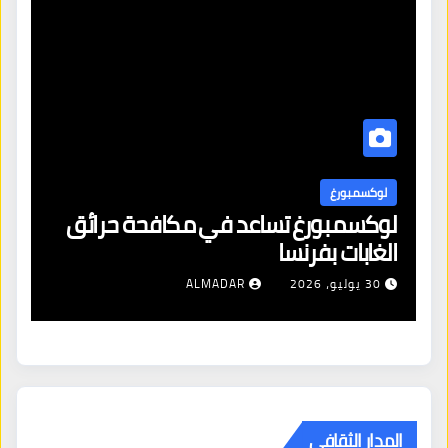
لوكسمبورغ
ل
لوكسمبورغ تساعد في مكافحة حرائق
اف
الغابات بفرنسا
ال
شن
30 يوليو، 2026
ALMADAR
ال
المدار الثقافي