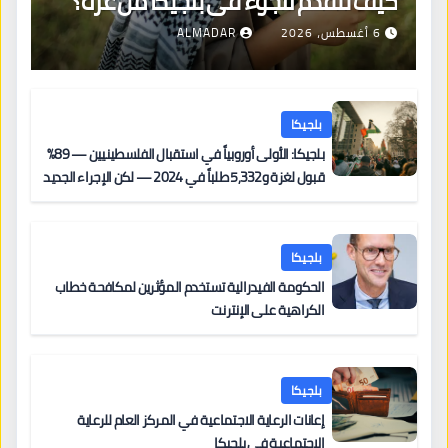
كيف تتقدم للجوء في بلجيكا من غزة؟
6 أغسطس، 2026
ALMADAR
بلجيكا
بلجيكا: الأولى أوروبياً في استقبال الفلسطينيين — 89%
قبول لغزة و5,332 طلباً في 2024 — لكن الإجراء الجديد
من 12 يونيو يُعقّد المسار لمن يحمل وضعاً في دولة EU
أخرى
بلجيكا
الحكومة الفيدرالية تستخدم المؤثرين لمكافحة خطاب
الكراهية على الإنترنت
بلجيكا
إعانات الرعاية الاجتماعية في المركز العام للرعاية
الاجتماعية في بلجيكا