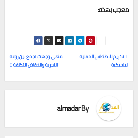
معجب بهذه:
تكريم للبطاطس المقلية
ماهي وجهات تجمع بين روعة
البلجيكية
التجربة وانخفاض التكلفة
تصفّح
المقالات
almadar
By