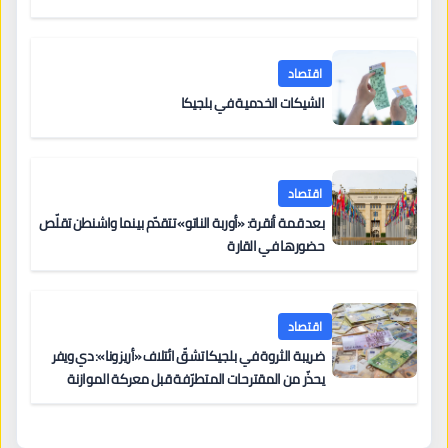
اقتصاد
الشيكات الخدمية في بلجيكا
اقتصاد
بعد قمة أنقرة: «أوربة الناتو» تتقدّم بينما واشنطن تقلّص
حضورها في القارة
اقتصاد
ضريبة الثروة في بلجيكا تشقّ ائتلاف «أريزونا»: دي ويفر
يحذّر من المقترحات المتطرّفة قبل معركة الموازنة