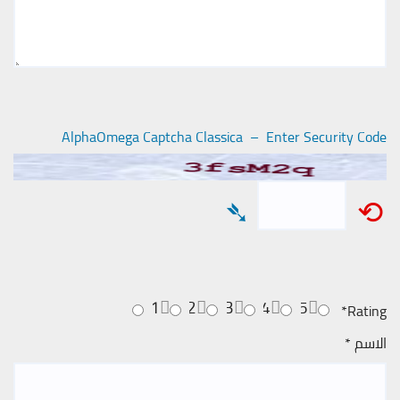
AlphaOmega Captcha Classica – Enter Security Code
➴
⟲
1
2
3
4
5
*
Rating
الاسم
*