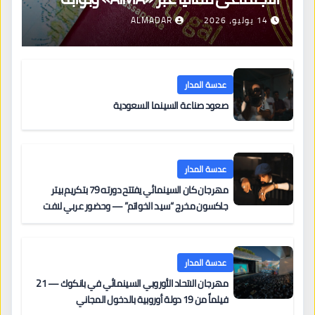
جديدة لتجديد الإقامات
14 يوليو، 2026
ALMADAR
عدسة المدار
صعود صناعة السينما السعودية
عدسة المدار
مهرجان كان السينمائي يفتتح دورته 79 بتكريم بيتر
جاكسون مخرج “سيد الخواتم” — وحضور عربي لافت
على السجادة الحمراء يضم نادين نجيم وآسر ياسين وخالد
مزنر ضمن لجنة التحكيم
عدسة المدار
مهرجان الاتحاد الأوروبي السينمائي في بانكوك — 21
فيلماً من 19 دولة أوروبية بالدخول المجاني