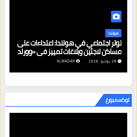
هولندا
توتر اجتماعي في هولندا: اعتداءات على
ه
مساكن لاجئين وبلاغات تمييز في «وورلد
ال
برايد»
28 يوليو، 2026
ALMADAR
لوكسمبورغ