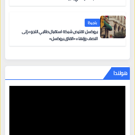
بلجيكا
بروكسل: تقليص شبكة استقبال طالبي اللجوء إلى
النصف وإنهاء «اتفاق بروكسل»
هولندا