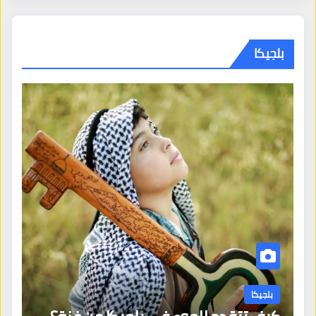
بلجيكا
بلجيكا