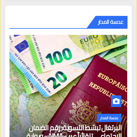
عدسة المدار
عدسة المدار
البرتغال تبسّط التسوية: رقم الضمان
الاجتماعي تلقائياً عبر «AIMA» وبوابة