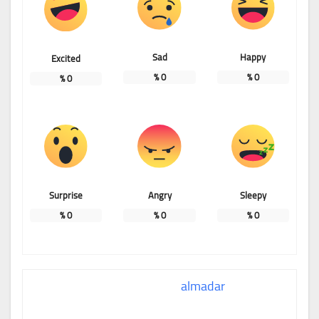
Sad
Happy
Excited
%
0
%
0
%
0
Surprise
Angry
Sleepy
%
0
%
0
%
0
almadar