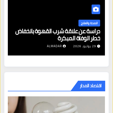
الصحة والعلاج
دراسة عن علاقة شرب القهوة بانخفاض
ا
خطر الوفاة المبكرة
إص
29 يوليو، 2026
ALMADAR
اقتصاد المدار