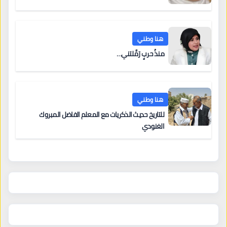
هنا وطني
منذُ حربٍ رَمَّلتني…
هنا وطني
للتاريخ حديث الذكريات مع المعلم الفاضل المبروك
الغنودي