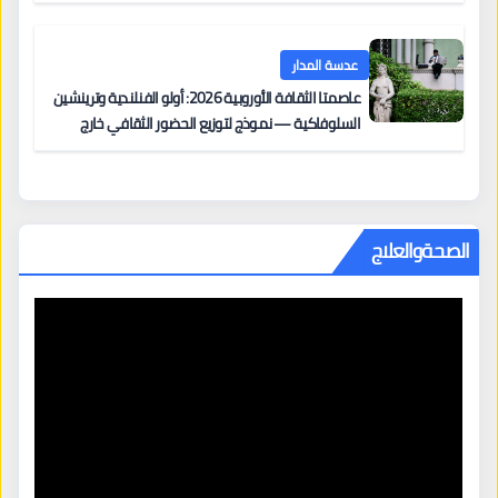
عدسة المدار
عاصمتا الثقافة الأوروبية 2026: أولو الفنلندية وترينشين
السلوفاكية — نموذج لتوزيع الحضور الثقافي خارج
المراكز الكبرى
الصحةوالعلاج