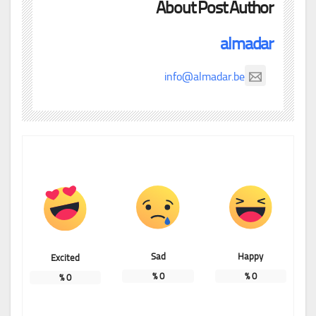
About Post Author
almadar
info@almadar.be
Sad
Happy
Excited
%
0
%
0
%
0