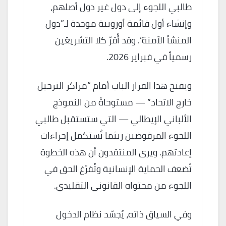
طالبي اللجوء إلى دول غير دول أصلهم،
وإنشاء أول قائمة أوروبية موحدة لـ”دول
المنشأ الآمنة”. وقد أُقرّ كلا التشريعَين
رسمياً في فبراير 2026.
ويفتح هذا القرار الباب أمام “مراكز الترحيل
خارج الاتحاد” — مستوحاةً من النموذج
الألباني الإيطالي — التي ستستقبل طالبي
اللجوء المرفوضين ريثما تُستكمل إجراءات
إعادتهم. ويرى المنتقدون أن هذه الخطوة
تُضعف الحماية الإنسانية وتُفرّغ الحق في
اللجوء من محتواه القانوني التقليدي.
وفي السياق ذاته، يُجسّد نظام الدخول