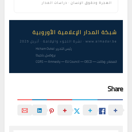
الهجرة وحقوق الإنسان · دراسات المدار
شبكة المدار الإعلامية الأوروبية
www.almadar.be · نشرة اللجوء والإقامة · أبريل 2025
رئيس التحرير: Hicham Oukal
بروكسل، بلجيكا
المصادر: وكالات — CGRS — Amnesty — EU Council — OECD
Share