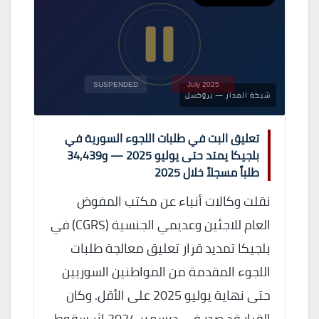
SUSPENDED
July 2025
شبكة المدار — بروكسل
تعليق البت في طلبات اللجوء السورية في
بلجيكا يمتد حتى يوليو 2025 — و34,439
طلباً مسجلاً خلال 2025
نقلت وكالات أنباء عن مكتب المفوض
العام للاجئين وعديمي الجنسية (CGRS) في
بلجيكا تمديد قرار تعليق معالجة طلبات
اللجوء المقدمة من المواطنين السوريين
حتى نهاية يوليو 2025 على الأقل. وكان
القرار قد صدر في ديسمبر 2024 إثر سقوط