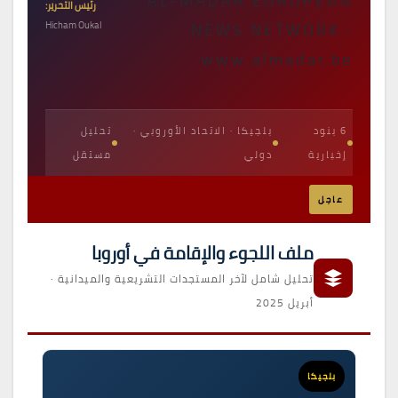
AL-MADAR EUROPEAN
رئيس التحرير:
NEWS NETWORK ·
Hicham Oukal
www.almadar.be
6 بنود
بلجيكا · الاتحاد الأوروبي ·
تحليل
إخبارية
دولي
مستقل
عاجل
ملف اللجوء والإقامة في أوروبا
تحليل شامل لآخر المستجدات التشريعية والميدانية ·
أبريل 2025
بلجيكا