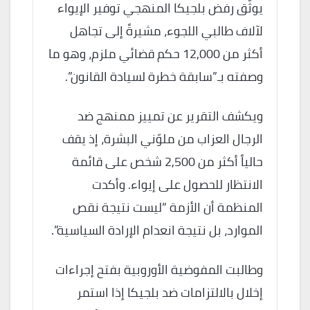
يوثّق رفض بلجيكا المنهجي توفير الإيواء
لآلاف طالبي اللجوء، مشيرةً إلى تجاهل
أكثر من 12,000 حكم قضائي ملزم، وهو ما
وصفته بـ”سابقة خطرة لسيادة القانون”.
ويكشف التقرير عن تمييز ممنهج ضد
الرجال العزاب من ملوّني البشرة، إذ يقف
حالياً أكثر من 2,500 شخص على قائمة
الانتظار للحصول على إيواء. وأكدت
المنظمة أن الأزمة “ليست نتيجة نقص
الموارد، بل نتيجة انعدام الإرادة السياسية”.
وطالبت المفوضية الأوروبية بفتح إجراءات
إخلال بالالتزامات ضد بلجيكا إذا استمر