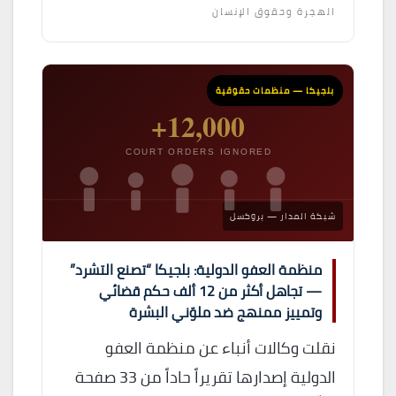
الهجرة وحقوق الإنسان
بلجيكا — منظمات حقوقية
12,000+
COURT ORDERS IGNORED
شبكة المدار — بروكسل
منظمة العفو الدولية: بلجيكا “تصنع التشرد”
— تجاهل أكثر من 12 ألف حكم قضائي
وتمييز ممنهج ضد ملوّني البشرة
نقلت وكالات أنباء عن منظمة العفو
الدولية إصدارها تقريراً حاداً من 33 صفحة