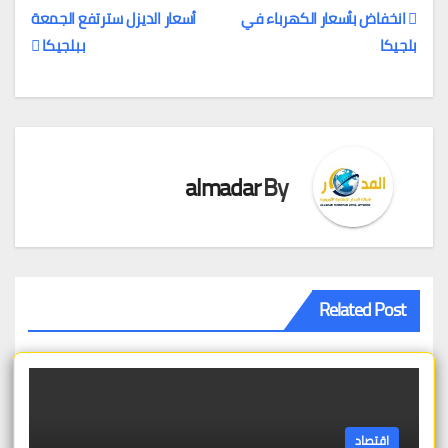
انخفاض بأسعار الكهرباء في
أسعار الديزل سترتفع الجمعة
بلجيكا
ببلجيكا
تصفّح
المقالات
almadar
By
Related Post
اقتصاد