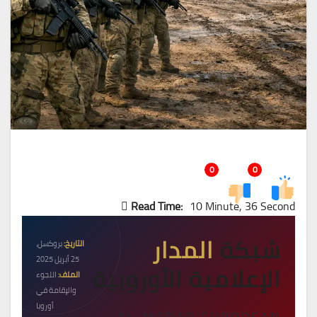
0
0
Read Time:
10 Minute, 36 Second
شبكة
المدار
التاريخ:
بروكسل،
25 أبريل 2025
الإعلامية الأوروبية
الملف:
اللجوء
والإقامة في
أوروبا