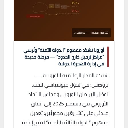
-35%
DE
BE
ILLEGAL CROSSINGS 2025
FR
+71%
INADMISSIBILITY DECISIONS
RETURN HUBS
شبكة المدار — بروكسل
أوروبا تشدّد مفهوم “الدولة الآمنة” وتُرسي
“مراكز ترحيل خارج الحدود” — مرحلة جديدة
في إدارة الهجرة الدولية
شبكة المدار الإعلامية الأوروبية —
بروكسل: في تحوّل جيوسياسي لافت،
توصّل البرلمان الأوروبي ومجلس الاتحاد
الأوروبي في ديسمبر 2025 إلى اتفاق
مبدئي على تشريعَين محوريَّين: تعديل
مفهوم “الدولة الثالثة الآمنة” ليتيح إعادة