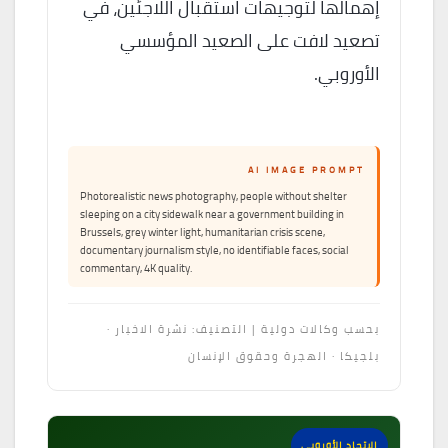
إهمالها لتوجيهات استقبال اللاجئين، في
تصعيد لافت على الصعيد المؤسسي
الأوروبي.
AI IMAGE PROMPT
Photorealistic news photography, people without shelter
sleeping on a city sidewalk near a government building in
Brussels, grey winter light, humanitarian crisis scene,
documentary journalism style, no identifiable faces, social
commentary, 4K quality.
بحسب وكالات دولية | التصنيف: نشرة الاخبار ·
بلجيكا · الهجرة وحقوق الإنسان
الاتحاد الأوروبي