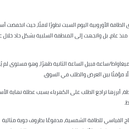
طاقة الأوروبية اليوم السبت تطورًا لافتًا، حيث انخفضت أسع
نذ عام، بل واتجهت إلى المنطقة السلبية بشكل حاد خلال ع
يبلغ السعر نحو -200 يورو لكل ميغاواط/ساعة قبيل الساعة الثانية ظهرًا، وهو مستوى لم 
ًا مؤقتًا بين العرض والطلب في السوق.
ة، أبرزها تراجع الطلب على الكهرباء بسبب عطلة نهاية الأس
.
تاج القياسي للطاقة الشمسية، مدفوعًا بظروف جوية مثالية