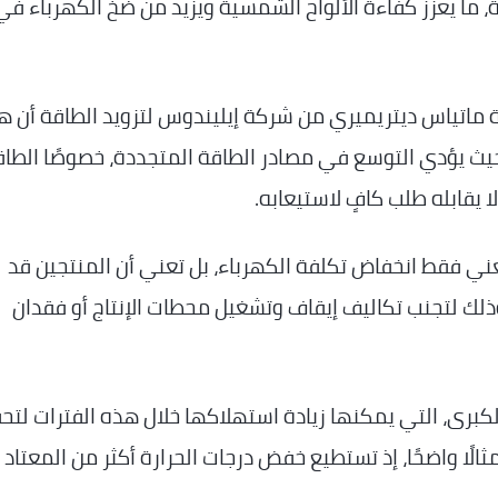
ما يعزز كفاءة الألواح الشمسية ويزيد من ضخ الكهرباء في
 ماتياس ديتريميري من شركة إيليندوس لتزويد الطاقة أن ه
يث يؤدي التوسع في مصادر الطاقة المتجددة، خصوصًا الطاق
 يقابله طلب كافٍ لاستيعابه.
تعني فقط انخفاض تكلفة الكهرباء، بل تعني أن المنتجين قد
لك لتجنب تكاليف إيقاف وتشغيل محطات الإنتاج أو فقدان
كبرى، التي يمكنها زيادة استهلاكها خلال هذه الفترات لتح
لًا واضحًا، إذ تستطيع خفض درجات الحرارة أكثر من المعتاد