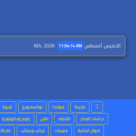
Ski
t
conten
الخميس. أغسطس 6th, 2026
11:04:16 AM
بلجيكا
هولندا
لوكسمبورغ
اوروبا
دراسات المدار
اقتصاد
الفن
علوم وتكنولوجيا
احوال الجالية
منوعات
غرائب وعجائب
كاركاتي