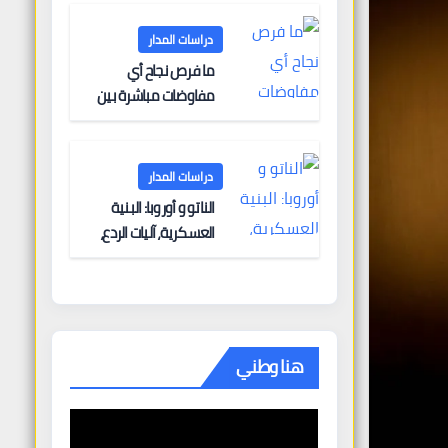
دراسات المدار
ما فرص نجاح أي
مفاوضات مباشرة بين
أوروبا وروسيا؟
دراسات المدار
الناتو و أوروبا: البنية
العسكرية، آليات الردع،
والتحديات الأمنية
هنا وطني