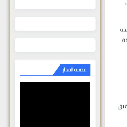
ذه
ة
عدسة المدار
قيق