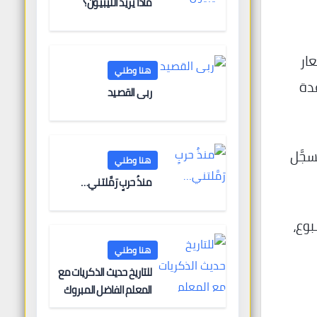
ماذا يريد الليبيون؟
ار
هنا وطني
دة
ربى القصيد
يُسجَّل
هنا وطني
منذُ حربٍ رَمَّلتني…
بوع،
هنا وطني
للتاريخ حديث الذكريات مع
المعلم الفاضل المبروك
الغنودي