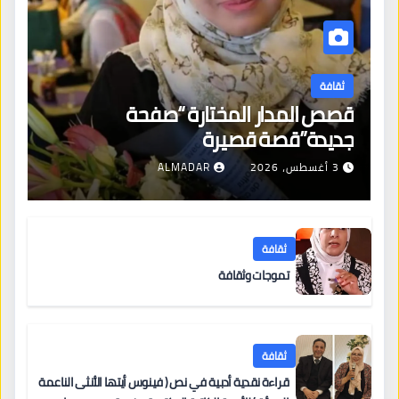
ثقافة
قصص المدار المختارة “صفحة
جديدة”قصة قصيرة
3 أغسطس، 2026
ALMADAR
ثقافة
تموجات وثقافة
ثقافة
قراءة نقدية أدبية في نص ( فينوس أيتها الأنثى الناعمة