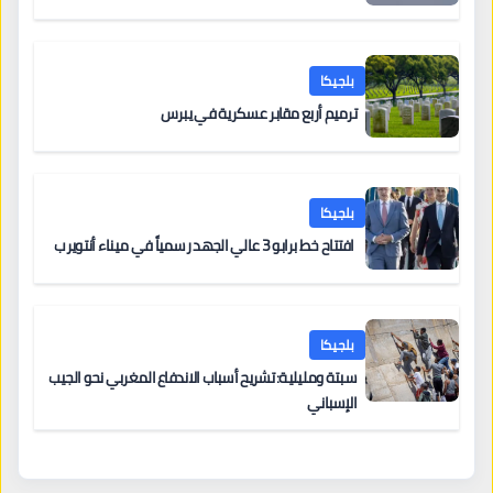
بلجيكا
ترميم أربع مقابر عسكرية في يبرس
بلجيكا
افتتاح خط برابو 3 عالي الجهد رسمياً في ميناء أنتويرب
بلجيكا
سبتة ومليلية: تشريح أسباب الاندفاع المغربي نحو الجيب
الإسباني