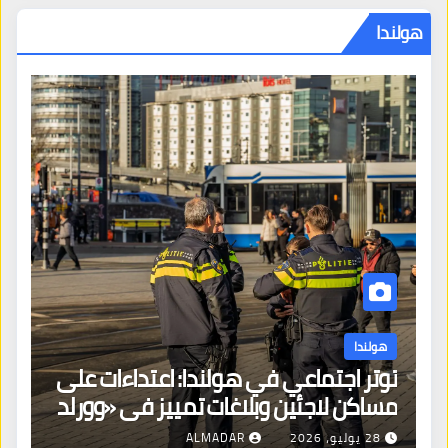
هولندا
هولندا
توتر اجتماعي في هولندا: اعتداءات على
ه
مساكن لاجئين وبلاغات تمييز في «وورلد
ال
برايد»
28 يوليو، 2026
ALMADAR