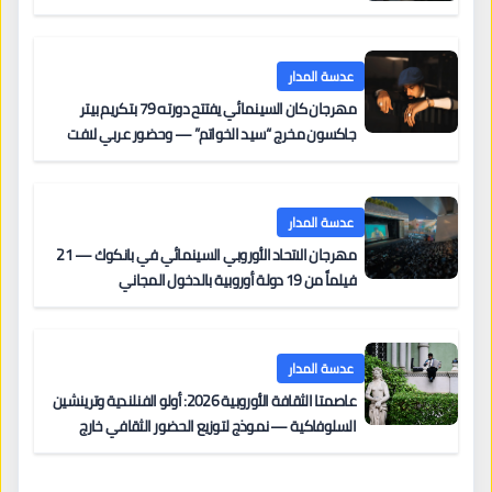
عدسة المدار
مهرجان كان السينمائي يفتتح دورته 79 بتكريم بيتر
جاكسون مخرج “سيد الخواتم” — وحضور عربي لافت
على السجادة الحمراء يضم نادين نجيم وآسر ياسين وخالد
مزنر ضمن لجنة التحكيم
عدسة المدار
مهرجان الاتحاد الأوروبي السينمائي في بانكوك — 21
فيلماً من 19 دولة أوروبية بالدخول المجاني
عدسة المدار
عاصمتا الثقافة الأوروبية 2026: أولو الفنلندية وترينشين
السلوفاكية — نموذج لتوزيع الحضور الثقافي خارج
المراكز الكبرى