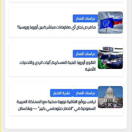
دراسات المدار
ما فرص نجاح أي مفاوضات مباشرة بين أوروبا وروسيا؟
دراسات المدار
الناتو و أوروبا: البنية العسكرية، آليات الردع، والتحديات
الأمنية
دراسات المدار
نشرة الاخبار
ترامب يوقّع اتفاقية نووية مدنية مع المملكة العربية
السعودية في “انتصار دبلوماسي كبير” — وباكستان
تطلب 10 مليارات دولار مقابل وساطتها في إيران