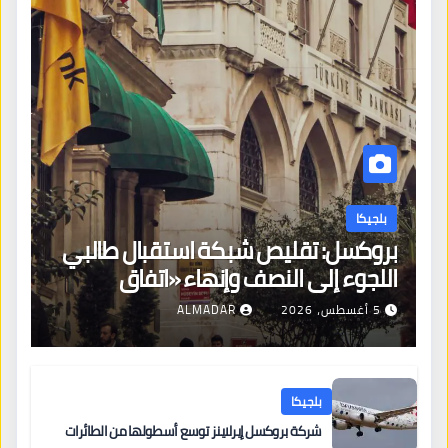
بلجيكا
بروكسل: تقليص شبكة استقبال طالبي
اللجوء إلى النصف وإنهاء «اتفاق
بروكسل»
5 أغسطس، 2026
ALMADAR
بلجيكا
شركة بروكسل إيرلاينز توسع أسطولها من الطائرات