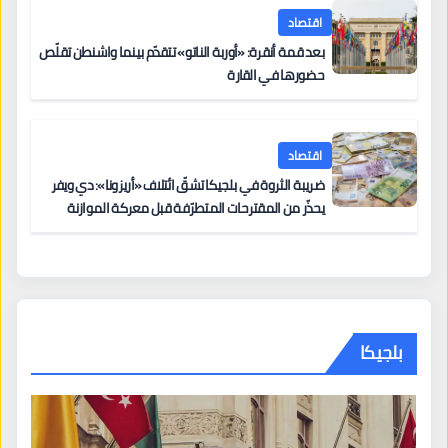
اقتصاد
بعد قمة أنقرة: «أوربة الناتو» تتقدّم بينما واشنطن تقلّص
حضورها في القارة
اقتصاد
ضريبة الثروة في بلجيكا تشقّ ائتلاف «أريزونا»: دي ويفر
يحذّر من المقترحات المتطرّفة قبل معركة الموازنة
بلجيكا