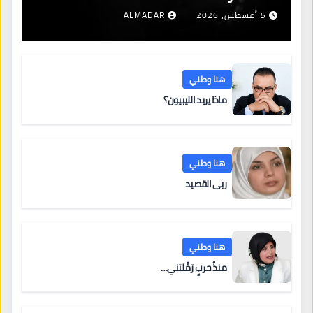
5 أغسطس، 2026
ALMADAR
هنا وطني
ماذا يريد الليبيون؟
هنا وطني
ربى القصيد
هنا وطني
منذُ حربٍ رَمَّلتني…