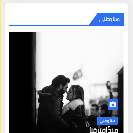
هنا وطني
هنا وطني
منذُ افترقنا