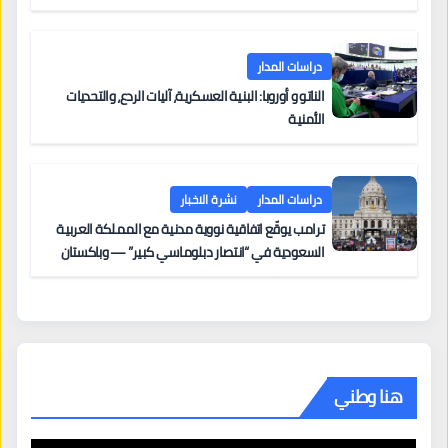
دراسات المدار
الناتو و أوروبا: البنية العسكرية، آليات الردع، والتحديات
الأمنية
دراسات المدار
نشرة الاخبار
ترامب يوقّع اتفاقية نووية مدنية مع المملكة العربية
السعودية في “انتصار دبلوماسي كبير” — وباكستان
تطلب 10 مليارات دولار مقابل وساطتها في إيران
هنا وطني