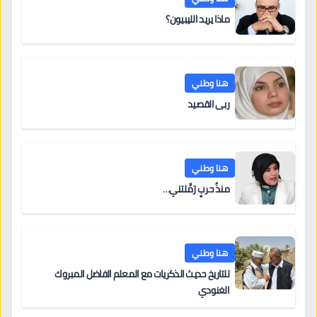
ماذا يريد الليبيون؟
هنا وطني
ربى القصيد
هنا وطني
منذُ حربٍ رَمَّلتني…
هنا وطني
للتاريخ حديث الذكريات مع المعلم الفاضل المبروك
الغنودي