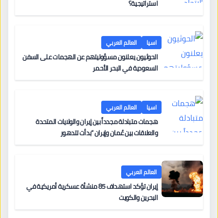
استراتيجية؟
اسيا
العالم العربي
الحوثيون يعلنون مسؤوليتهم عن الهجمات على السفن
السعودية في البحر الأحمر
اسيا
العالم العربي
هجمات متبادلة مجدداً بين إيران والولايات المتحدة
والعلاقات بين عُمان وإيران “بدأت تتدهور
العالم العربي
إيران تؤكد استهداف 85 منشأة عسكرية أمريكية في
البحرين والكويت