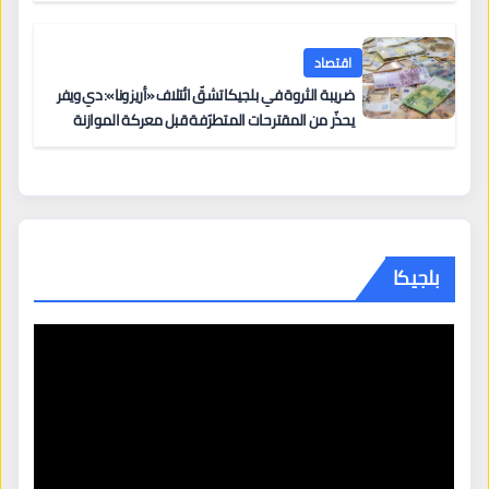
اقتصاد
ضريبة الثروة في بلجيكا تشقّ ائتلاف «أريزونا»: دي ويفر
يحذّر من المقترحات المتطرّفة قبل معركة الموازنة
بلجيكا