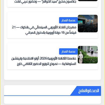
جاكسون مخرج “سيد الخواتم” — وحضور عربي لافت
على السجادة الحمراء يضم نادين نجيم وآسر ياسين وخالد
مزنر ضمن لجنة التحكيم
عدسة المدار
مهرجان الاتحاد الأوروبي السينمائي في بانكوك — 21
فيلماً من 19 دولة أوروبية بالدخول المجاني
عدسة المدار
عاصمتا الثقافة الأوروبية 2026: أولو الفنلندية وترينشين
السلوفاكية — نموذج لتوزيع الحضور الثقافي خارج
المراكز الكبرى
الصحةوالعلاج