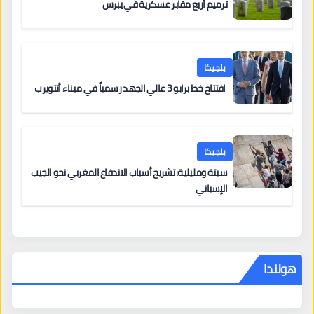
ترميم أربع مقابر عسكرية في يبرس
بلجيكا
افتتاح خط برابو 3 عالي الجهد رسمياً في ميناء أنتويرب
بلجيكا
سبتة ومليلية: تشريح أسباب الاندفاع المغربي نحو الجيب
الإسباني
هولندا