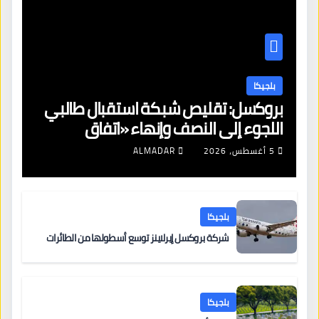
بلجيكا
بروكسل: تقليص شبكة استقبال طالبي
اللجوء إلى النصف وإنهاء «اتفاق
بروكسل»
5 أغسطس، 2026
ALMADAR
بلجيكا
شركة بروكسل إيرلاينز توسع أسطولها من الطائرات
بلجيكا