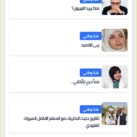
ماذا يريد الليبيون؟
هنا وطني
ربى القصيد
هنا وطني
منذُ حربٍ رَمَّلتني…
هنا وطني
للتاريخ حديث الذكريات مع المعلم الفاضل المبروك
الغنودي