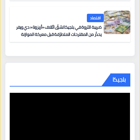
اقتصاد
ضريبة الثروة في بلجيكا تشقّ ائتلاف «أريزونا»: دي ويفر
يحذّر من المقترحات المتطرّفة قبل معركة الموازنة
بلجيكا