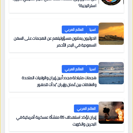
استراتيجية؟
اسيا
العالم العربي
الحوثيون يعلنون مسؤوليتهم عن الهجمات على السفن
السعودية في البحر الأحمر
اسيا
العالم العربي
هجمات متبادلة مجدداً بين إيران والولايات المتحدة
والعلاقات بين عُمان وإيران “بدأت تتدهور
العالم العربي
إيران تؤكد استهداف 85 منشأة عسكرية أمريكية في
البحرين والكويت