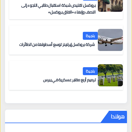
بروكسل: تقليص شبكة استقبال طالبي اللجوء إلى
النصف وإنهاء «اتفاق بروكسل»
بلجيكا
شركة بروكسل إيرلاينز توسع أسطولها من الطائرات
بلجيكا
ترميم أربع مقابر عسكرية في يبرس
هولندا