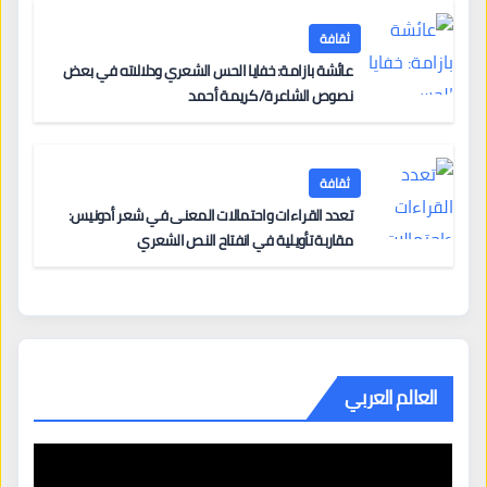
ثقافة
عائشة بازامة: خفايا الحس الشعري ودلالاته في بعض
نصوص الشاعرة/ كريمة أحمد
ثقافة
تعدد القراءات واحتمالات المعنى في شعر أدونيس:
مقاربة تأويلية في انفتاح النص الشعري
العالم العربي