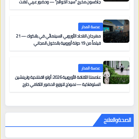
جاكسون مخرج “سيد الخواتم” — وحضور عربي لافت
على السجادة الحمراء يضم نادين نجيم وآسر ياسين وخالد
مزنر ضمن لجنة التحكيم
عدسة المدار
مهرجان الاتحاد الأوروبي السينمائي في بانكوك — 21
فيلماً من 19 دولة أوروبية بالدخول المجاني
عدسة المدار
عاصمتا الثقافة الأوروبية 2026: أولو الفنلندية وترينشين
السلوفاكية — نموذج لتوزيع الحضور الثقافي خارج
المراكز الكبرى
الصحةوالعلاج