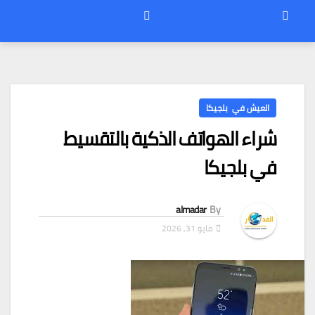
العيش في بلجيكا
شراء الهواتف الذكية بالتقسيط
في بلجيكا
almadar
By
مايو 31, 2026