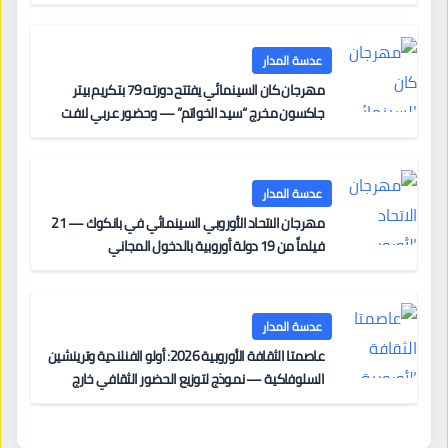
عدسة المدار
مهرجان كان السينمائي يفتتح دورته 79 بتكريم بيتر
جاكسون مخرج “سيد الخواتم” — وحضور عربي لافت
على السجادة الحمراء يضم نادين نجيم وآسر ياسين وخالد
مزنر ضمن لجنة التحكيم
عدسة المدار
مهرجان الاتحاد الأوروبي السينمائي في بانكوك — 21
فيلماً من 19 دولة أوروبية بالدخول المجاني
عدسة المدار
عاصمتا الثقافة الأوروبية 2026: أولو الفنلندية وترينشين
السلوفاكية — نموذج لتوزيع الحضور الثقافي خارج
المراكز الكبرى