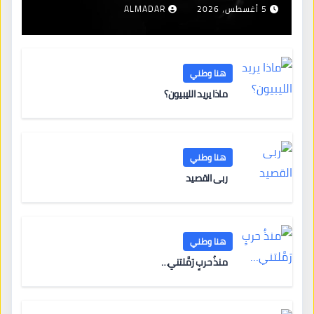
5 أغسطس، 2026
ALMADAR
هنا وطني
ماذا يريد الليبيون؟
هنا وطني
ربى القصيد
هنا وطني
منذُ حربٍ رَمَّلتني…