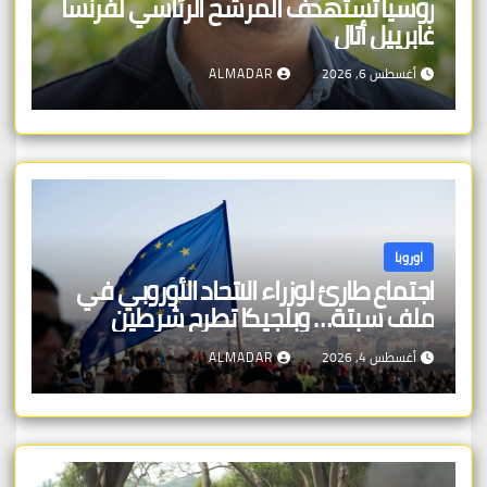
روسيا تستهدف المرشح الرئاسي لفرنسا
غابرييل أتال
أغسطس 6, 2026
ALMADAR
اوروبا
اجتماع طارئ لوزراء الاتحاد الأوروبي في
ملف سبتة… وبلجيكا تطرح شرطين
أغسطس 4, 2026
ALMADAR