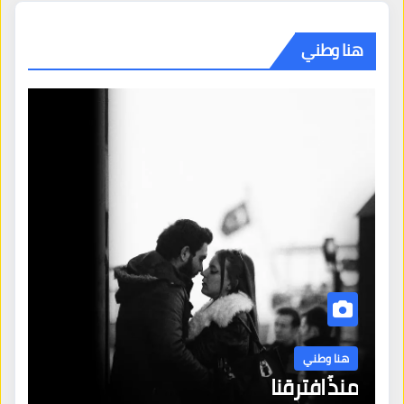
هنا وطني
هنا وطني
منذُ افترقنا