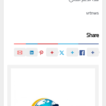
vrtnws
Share