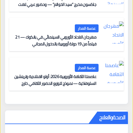
جاكسون مخرج “سيد الخواتم” — وحضور عربي لافت
على السجادة الحمراء يضم نادين نجيم وآسر ياسين وخالد
مزنر ضمن لجنة التحكيم
عدسة المدار
مهرجان الاتحاد الأوروبي السينمائي في بانكوك — 21
فيلماً من 19 دولة أوروبية بالدخول المجاني
عدسة المدار
عاصمتا الثقافة الأوروبية 2026: أولو الفنلندية وترينشين
السلوفاكية — نموذج لتوزيع الحضور الثقافي خارج
المراكز الكبرى
الصحةوالعلاج