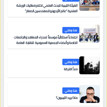
الهيئة الليبية للبحث العلمي تختتم فعاليات الورشة
العلمية “عالم الأردوينو للمهندسين الصغار”
هنا وطني
اجتماعاً استثنائياً موسعاً لمدراء المعاهد والجامعات
الخاصة وأعضاء الجمعية العمومية للنقابة العامة
لمؤسسات التعليم والتدريب الخاص في ليبيا
هنا وطني
منذُ افترقنا
هنا وطني
ماذا يريد الليبيون؟