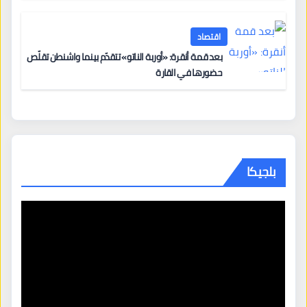
اقتصاد
بعد قمة أنقرة: «أوربة الناتو» تتقدّم بينما واشنطن تقلّص
حضورها في القارة
بلجيكا