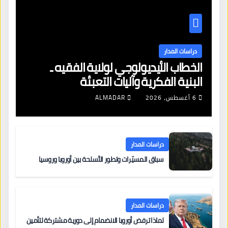
دراسات المدار
الخطاب الأيديولوجي لولاية الفقيه ـ
البنية الفكرية وآليات التعبئة
6 أغسطس، 2026
ALMADAR
دراسات المدار
سباق المسيّرات وتطور الأسلحة بين أوروبا وروسيا
دراسات المدار
لماذا ترفض أوروبا الانضمام إلى دورية مشتركة لتأمين