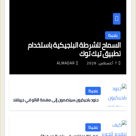
بلجيكا
السماح للشرطة البلجيكية باستخدام
تطبيق تيك توك
7 أغسطس، 2026
ALMADAR
بلجيكا
جنود بلجيكيون سينضمون إلى مهمة الناتو في جرينلاند
بلجيكا