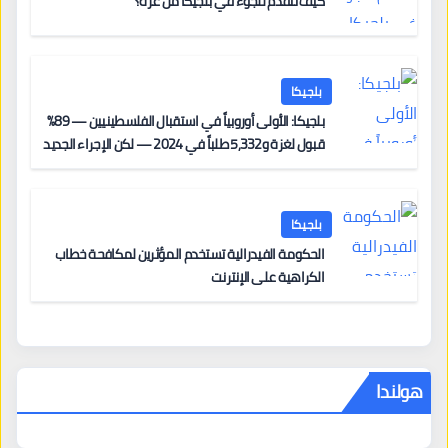
كيف تتقدم للجوء في بلجيكا من غزة؟
بلجيكا
بلجيكا: الأولى أوروبياً في استقبال الفلسطينيين — 89%
قبول لغزة و5,332 طلباً في 2024 — لكن الإجراء الجديد
من 12 يونيو يُعقّد المسار لمن يحمل وضعاً في دولة EU
أخرى
بلجيكا
الحكومة الفيدرالية تستخدم المؤثرين لمكافحة خطاب
الكراهية على الإنترنت
هولندا