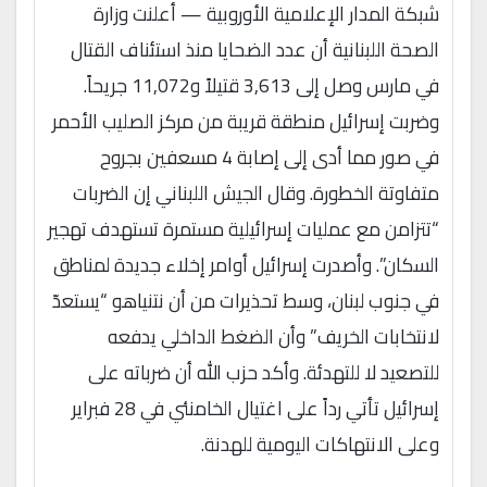
شبكة المدار الإعلامية الأوروبية — أعلنت وزارة
الصحة اللبنانية أن عدد الضحايا منذ استئناف القتال
في مارس وصل إلى 3,613 قتيلاً و11,072 جريحاً.
وضربت إسرائيل منطقة قريبة من مركز الصليب الأحمر
في صور مما أدى إلى إصابة 4 مسعفين بجروح
متفاوتة الخطورة. وقال الجيش اللبناني إن الضربات
“تتزامن مع عمليات إسرائيلية مستمرة تستهدف تهجير
السكان”. وأصدرت إسرائيل أوامر إخلاء جديدة لمناطق
في جنوب لبنان، وسط تحذيرات من أن نتنياهو “يستعدّ
لانتخابات الخريف” وأن الضغط الداخلي يدفعه
للتصعيد لا للتهدئة. وأكد حزب الله أن ضرباته على
إسرائيل تأتي رداً على اغتيال الخامنئي في 28 فبراير
وعلى الانتهاكات اليومية للهدنة.