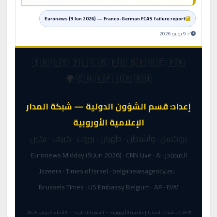
Euronews (9 Jun 2026) — Franco-German FCAS failure report
✅ 9 يونيو 2026
🇮🇷 🇺🇸 🇮🇱 🇱🇧 🇪🇺 🇧🇪 🇩🇪 🇫🇷
🇨🇳 🇰🇵 🇺🇦 🇷🇺 🌍
إعداد: قسم الشؤون الدولية — شبكة المدار
الإعلامية الأوروبية
بروكسل · واشنطن · طهران · بيروت · كييف · بكين
المصادر: Euronews Midday (9 Jun 2026) · CNN Live · Al
Jazeera · Times of Israel · belganewsagency.eu ·
Brussels Times · US Embassy Belgium · AP · ISW
© 2026 شبكة المدار الإعلامية الأوروبية — النشرة الاخبارية — الثلاثاء 9 يونيو 2026