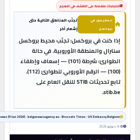
احتجاجات منفصلة على التقشف في التعليم
تجنّب المناطق التالية حتى
للمقيمين في
إشعار آخر
بروكسل
إذا كنت في بروكسل: تجنّب محيط بروكسل
سنترال والمنطقة الأوروبية. في حالة
الطوارئ: شرطة (101) — إسعاف وإطفاء
(100) — الرقم الأوروبي للطوارئ (112).
تابع تحديثات STIB للنقل العام على
stib.be.
Euronews (9 Jun 2026) · belganewsagency.eu · Brussels Times · US Embassy Belgium
🔴 4-9 يونيو 2026