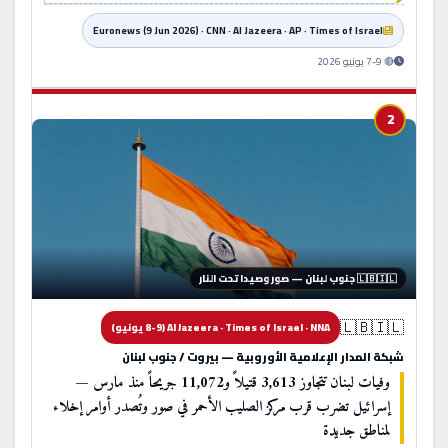
Euronews (9 Jun 2026) · CNN · Al Jazeera · AP · Times of Israel
🔴 7-9 يونيو 2026
2
🇱🇧 3,613 قتيلاً
🇱🇧🇮🇱 جنوب لبنان — صور وصيدا تحت النار
🇱🇧🇮🇱
Al Jazeera · Times of Israel · NNA (8-9 يونيو)
شبكة المدار الإعلامية الأوروبية — بيروت / جنوب لبنان
وفيات لبنان تتجاوز 3,613 قتيلاً و11,072 جريحاً منذ مارس —
إسرائيل تضرب قرب مركز الصليب الأحمر في صور وتُصدر أوامر إخلاء
لمناطق جديدة