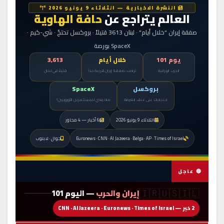
النشرة الاخبارية — الثلاثاء 9 يونيو 2026
العالم يتراجع عن
حافة الهاوية
صفقة إيران “خلال أيام” · لبنان 3613 قتيلاً · بروكسل تحتجّ · شي-كيم ·
SpaceX بورصة
يوم 101
خلال أيام
3,613
الحرب الإيرانية
ترامب: صفقة إيران قريبة جداً
قتيلاً في لبنان
بروكسل
SpaceX
احتجاجات على عنف الشرطة
ماذا يعني للمستثمرين الأوروبيين؟
الثلاثاء 9 يونيو 2026
6 أخبار — 4 محاور
Euronews · CNN · Al Jazeera · Belga · AP · Times of Israel
جوال · لابتوب
🔴 عاجل
🇮🇷🇺🇸🇮🇱
إيران والحرب
— اليوم 101
2 خبر — CNN · Al Jazeera · Euronews · Times of Israel