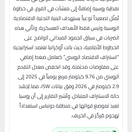
نفطية روسية إضافةً إلى منشآت في القرم، في خطوة
تُمثّل تصعيداً نوعياً يستهدف البنية التحتية الاقتصادية
الروسية وليس فقط الأهداف العسكرية. وتأتي هذه
الضربات في سياق الجمود الميداني الواضح على
الخطوط الأمامية، حيث باتت أوكرانيا تعتمد استراتيجية
“استنزاف الاقتصاد الروسي” كعامل ضغط إضافي
على مفاوضات محتملة. وقد انخفض معدل التقدم
الروسي من 9.76 كيلومتر مربع يومياً في 2025 إلى
2.9 كيلومتر في 2026 وفق بيانات ISW، مما يُجسّد
حالة الاستنزاف المتبادل. وتُشير التقارير إلى أن روسيا
تعيد تموضع قواتها في منطقة دونباس استعداداً
لهجوم مُركّز في الخريف.