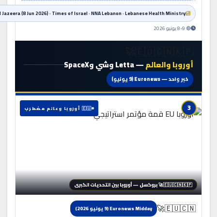
Al Jazeera (8 Jun 2026) · Times of Israel · NNA Lebanon · Lebanese Health Ministry
🔴 8-9 يونيو 2026
🇪🇺🇨🇳🇰🇵🚀
أوروبا والعالم
— Letta وشي وSpaceX
خبر واحد — Euronews (9 يونيو)
3
🇪🇺 أوروبا وعالم مضطرب
🇪🇺🇨🇳🇰🇵🚀 بروكسل — أوروبا بين التحديات الكبرى
🇪🇺🇨🇳🚀
Euronews Midday (9 يونيو 2026)