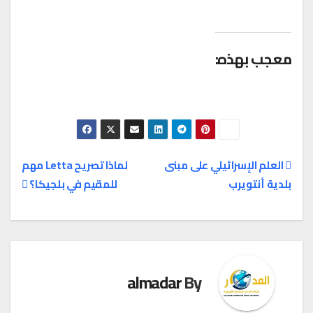
عجب بهذه:
العلم الإسرائيلي على مبنى
لماذا تصريح Letta مهم
لدية أنتويرب
للمقيم في بلجيكا؟
صفّح
لمقالات
almadar
By