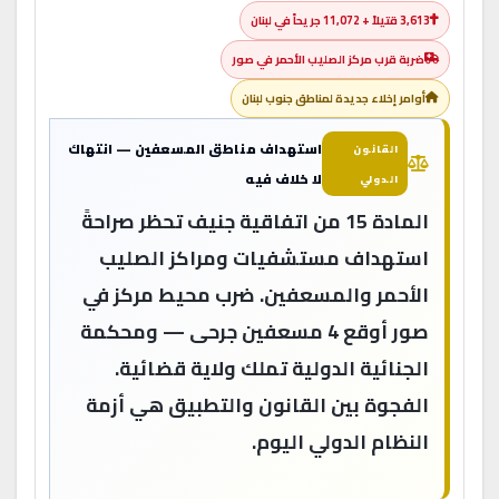
3,613 قتيلاً + 11,072 جريحاً في لبنان
ضربة قرب مركز الصليب الأحمر في صور
أوامر إخلاء جديدة لمناطق جنوب لبنان
استهداف مناطق المسعفين — انتهاك
القانون
لا خلاف فيه
الدولي
المادة 15 من اتفاقية جنيف تحظر صراحةً
استهداف مستشفيات ومراكز الصليب
الأحمر والمسعفين. ضرب محيط مركز في
صور أوقع 4 مسعفين جرحى — ومحكمة
الجنائية الدولية تملك ولاية قضائية.
الفجوة بين القانون والتطبيق هي أزمة
النظام الدولي اليوم.