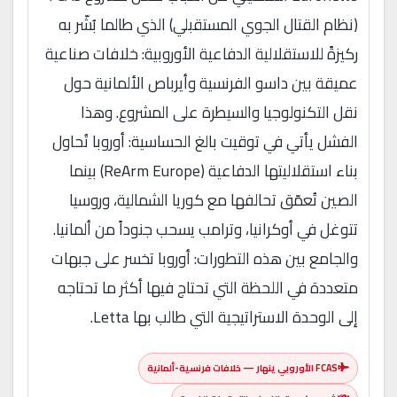
(نظام القتال الجوي المستقبلي) الذي طالما بُشّر به
ركيزةً للاستقلالية الدفاعية الأوروبية: خلافات صناعية
عميقة بين داسو الفرنسية وأيرباص الألمانية حول
نقل التكنولوجيا والسيطرة على المشروع. وهذا
الفشل يأتي في توقيت بالغ الحساسية: أوروبا تُحاول
بناء استقلاليتها الدفاعية (ReArm Europe) بينما
الصين تُعمّق تحالفها مع كوريا الشمالية، وروسيا
تتوغل في أوكرانيا، وترامب يسحب جنوداً من ألمانيا.
والجامع بين هذه التطورات: أوروبا تخسر على جبهات
متعددة في اللحظة التي تحتاج فيها أكثر ما تحتاجه
إلى الوحدة الاستراتيجية التي طالب بها Letta.
FCAS الأوروبي ينهار — خلافات فرنسية-ألمانية