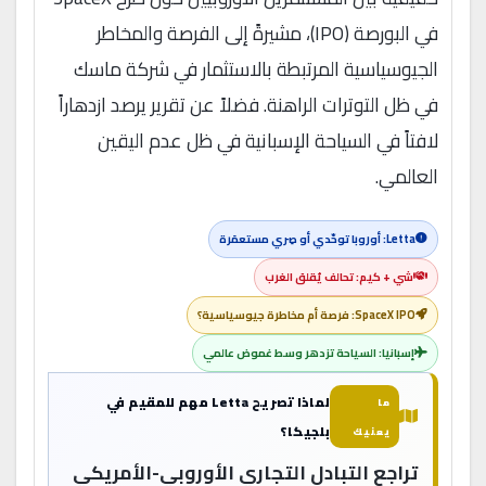
في البورصة (IPO)، مشيرةً إلى الفرصة والمخاطر
الجيوسياسية المرتبطة بالاستثمار في شركة ماسك
في ظل التوترات الراهنة. فضلاً عن تقرير يرصد ازدهاراً
لافتاً في السياحة الإسبانية في ظل عدم اليقين
العالمي.
Letta: أوروبا توحّدي أو صِري مستعمَرة
شي + كيم: تحالف يُقلق الغرب
SpaceX IPO: فرصة أم مخاطرة جيوسياسية؟
إسبانيا: السياحة تزدهر وسط غموض عالمي
لماذا تصريح Letta مهم للمقيم في
ما
بلجيكا؟
يعنيك
تراجع التبادل التجاري الأوروبي-الأمريكي