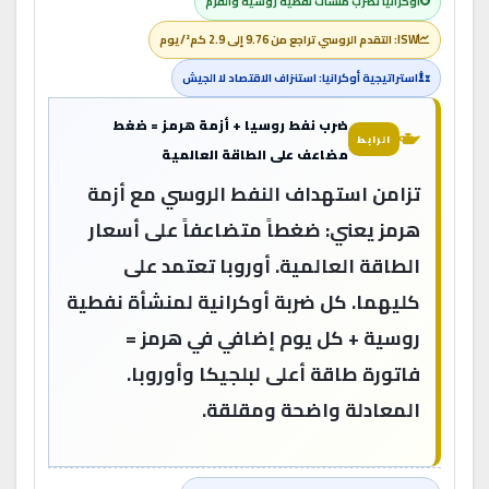
أوكرانيا تضرب منشآت نفطية روسية والقرم
ISW: التقدم الروسي تراجع من 9.76 إلى 2.9 كم²/يوم
استراتيجية أوكرانيا: استنزاف الاقتصاد لا الجيش
ضرب نفط روسيا + أزمة هرمز = ضغط
الرابط
مضاعف على الطاقة العالمية
تزامن استهداف النفط الروسي مع أزمة
هرمز يعني: ضغطاً متضاعفاً على أسعار
الطاقة العالمية. أوروبا تعتمد على
كليهما. كل ضربة أوكرانية لمنشأة نفطية
روسية + كل يوم إضافي في هرمز =
فاتورة طاقة أعلى لبلجيكا وأوروبا.
المعادلة واضحة ومقلقة.