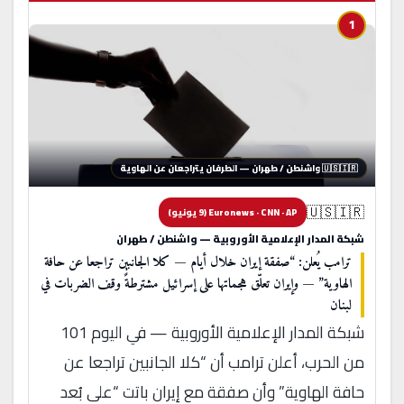
1
🔴 تحوّل دبلوماسي
🇺🇸🇮🇷 واشنطن / طهران — الطرفان يتراجعان عن الهاوية
🇺🇸🇮🇷
Euronews · CNN · AP (9 يونيو)
شبكة المدار الإعلامية الأوروبية — واشنطن / طهران
ترامب يُعلن: “صفقة إيران خلال أيام — كلا الجانبين تراجعا عن حافة
الهاوية” — وإيران تعلّق هجماتها على إسرائيل مشترطةً وقف الضربات في
لبنان
شبكة المدار الإعلامية الأوروبية — في اليوم 101
من الحرب، أعلن ترامب أن “كلا الجانبين تراجعا عن
حافة الهاوية” وأن صفقة مع إيران باتت “على بُعد