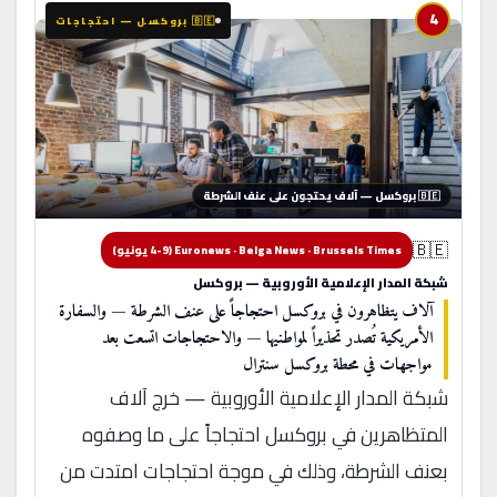
4
🇧🇪 بروكسل — احتجاجات
🇧🇪 بروكسل — آلاف يحتجون على عنف الشرطة
🇧🇪
Euronews · Belga News · Brussels Times (4-9 يونيو)
شبكة المدار الإعلامية الأوروبية — بروكسل
آلاف يتظاهرون في بروكسل احتجاجاً على عنف الشرطة — والسفارة
الأمريكية تُصدر تحذيراً لمواطنيها — والاحتجاجات اتسعت بعد
مواجهات في محطة بروكسل سنترال
شبكة المدار الإعلامية الأوروبية — خرج آلاف
المتظاهرين في بروكسل احتجاجاً على ما وصفوه
بعنف الشرطة، وذلك في موجة احتجاجات امتدت من