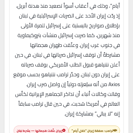
أيام”، وذلك في أعقاب أسوأ تصعيد منذ هدنة أبريل،
إذ ردّت إيران الأحد على الضربات الإسرائيلية في لبنان
بإطلاق صواريخ باليستية على إسرائيل للمرة الأولى
منذ شهرين، كما ضربت إسرائيل منشآت بتروكيماوية
في جنوب غرب إيران. وعلّقت طهران هجماتها
مشترطةً أن توقف إسرائيل ضرباتها في لبنان، في حين
أعلن نتنياهو قبول الطلب الأمريكي بوقف ضرباته
على إيران دون لبنان. وحذّر ترامب نتنياهو بحسب موقع
Axios من أنه سيُعزله دولياً إن واصل ضرب إيران.
وقالت وكالات أنباء أن تذاكر الجماهير الإيرانية لكأس
العالم في أمريكا سُحبت، في حين قال ترامب سابقاً
إنه “لا يبالي” بمشاركة إيران.
ترامب: صفقة إيران “خلال أيام”
إيران علّقت هجماتها — بشرط لبنان