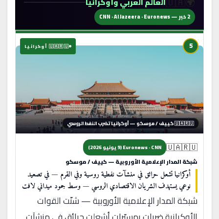
🌍🇺🇦
العالم العربي وأوكرانيا
2 خبر — CNN · Al Jazeera · Euronews
5
🇺🇦🇷🇺 أوكرانيا
🇺🇦🇷🇺 كييف / موسكو — أوكرانيا تضرب النفط الروسي
🇺🇦🇷🇺
Euronews · CNN (9 يونيو 2026)
شبكة المدار الإعلامية الأوروبية — كييف / موسكو
أوكرانيا تشعل حرائق في منشآت نفطية روسية وفي القرم — في تصعيد
نوعي يستهدف الشريان الاقتصادي الروسي — وسط جمود ميداني لافت
شبكة المدار الإعلامية الأوروبية — شنّت القوات
الأوكرانية ضربات بمسيّرات أشعلت حرائق في منشآت