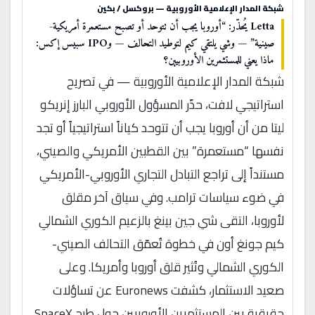
شبكة المدار الإعلامية الأوروبية — بروكسل / بكين
Letta يُحذّر: “أوروبا يجب أن تتوحد أو تصبح مستعمرة أمريكية-
صينية” — وشي يلتقي كيم لتوطيد التحالف — وIPO سبيس إكس:
ماذا يعني للمستثمرين الأوروبيين؟
شبكة المدار الإعلامية الأوروبية — في تصريح
استراتيجي لافت، حذّر المسؤول الأوروبي البارز إنريكو
ليتا من أن أوروبا يجب أن تتوحد كياناً استراتيجياً أو تجد
نفسها “مستعمرة” بين القطبين الأمريكي والصيني،
مستنداً إلى تراجع التبادل التجاري الأوروبي-الأمريكي
في ضوء سياسات ترامب. وفي سياق آخر مقلق
لأوروبا، التقى شي جين بينغ بالزعيم الكوري الشمالي
كيم جونغ أون في خطوة تُعمّق التحالف الصيني-
الكوري الشمالي وتُثير قلق أوروبا وأمريكا. وعلى
صعيد الاستثمار، كشفت Euronews عن تساؤلات
حقيقية بين المستثمرين الأوروبيين حول طرح SpaceX