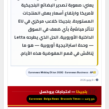
يعني: صعوبة تصدير البضائع البلجيكية
لأمريكا وارتفاع أسعار بعض المنتجات
المستوردة. بلجيكا كلاعب مركزي في EU
تتأثر مباشرةً بأي ضعف في السوق
الداخلية الأوروبية. الحل الذي يطرحه Letta
— وحدة استراتيجية أوروبية — هو ما
يُناقَش في قمم المفوضية هذه الأيام.
Euronews Midday (9 Jun 2026) · Euronews Business · AP
✅ 9 يونيو 2026
🇧🇪
بلجيكا
— احتجاجات بروكسل
خبر واحد — Euronews · Belga News · Brussels Times