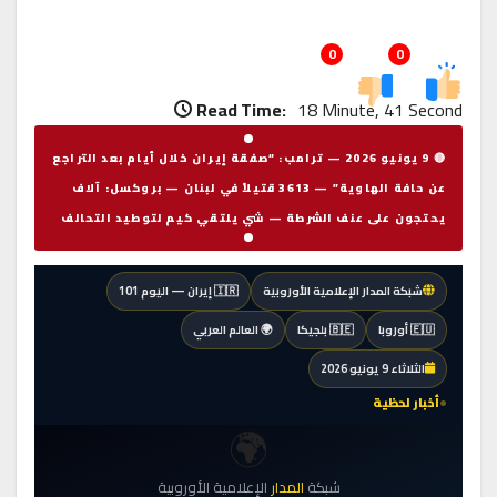
0
0
Read Time:
18 Minute, 41 Secon
🔴 9 يونيو 2026 — ترامب: “صفقة إيران خلال أيام بعد التراجع
عن حافة الهاوية” — 3613 قتيلاً في لبنان — بروكسل: آلاف
يحتجون على عنف الشرطة — شي يلتقي كيم لتوطيد التحالف
شبكة المدار الإعلامية الأوروبية
🇮🇷 إيران — اليوم 101
🇪🇺 أوروبا
🇧🇪 بلجيكا
🌍 العالم العربي
الثلاثاء 9 يونيو 2026
أخبار لحظية
🌍
شبكة
المدار
الإعلامية الأوروبية