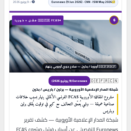
Euronews (9 Jun 2026) · CNN · ISW May 2026
✅ 9 يونيو 2026
6
🇩🇪🇫🇷 FCAS فشل + كوريا
🇩🇪🇫🇷🇰🇵 أوروبا / بكين — سلاح جوي أوروبي ينهار
🇩🇪🇫🇷🇨🇳
Euronews (9 يونيو 2026)
شبكة المدار الإعلامية الأوروبية — برلين / باريس / بكين
مشروع المقاتلة الأوروبية FCAS الفرنسي-الألماني ينهار بسبب خلافات
صناعية عميقة — وشي يُعمّق التحالف مع كيم في توقيت يُقلق برلين
وباريس
شبكة المدار الإعلامية الأوروبية — كشف تقرير
Euronews التفصيلي عن أسباب فشل مشروع FCAS