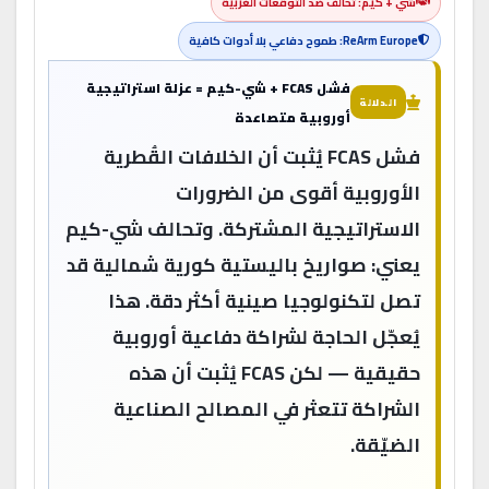
شي + كيم: تحالف ضد التوقعات الغربية
ReArm Europe: طموح دفاعي بلا أدوات كافية
فشل FCAS + شي-كيم = عزلة استراتيجية
الدلالة
أوروبية متصاعدة
فشل FCAS يُثبت أن الخلافات القُطرية
الأوروبية أقوى من الضرورات
الاستراتيجية المشتركة. وتحالف شي-كيم
يعني: صواريخ باليستية كورية شمالية قد
تصل لتكنولوجيا صينية أكثر دقة. هذا
يُعجّل الحاجة لشراكة دفاعية أوروبية
حقيقية — لكن FCAS يُثبت أن هذه
الشراكة تتعثر في المصالح الصناعية
الضيّقة.