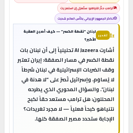
ترامب حذّر نتنياهو: ستُعزل إن استمريت
تذاكر الجمهور الإيراني بكأس العالم سُحبت
لبنان “نقطة الكسر” — كيف أصبح العقبة
تقدير
الأكبر؟
أشارت Al Jazeera تحليلياً إلى أن لبنان بات
نقطة الكسر في مسار الصفقة: إيران تعتبر
وقف الضربات الإسرائيلية في لبنان شرطاً
لا يُساوَم، وإسرائيل تُصرّ على “لا هدنة في
لبنان”. والسؤال المحوري الذي يطرحه
المحللون: هل ترامب مستعد حقاً لكبح
نتنياهو كبحاً فعلياً — لا مجرد تغريدات؟
الإجابة ستحدد مصير الصفقة كلها.