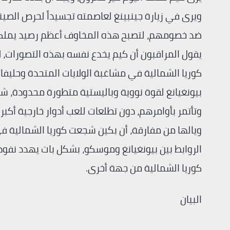
ويرى في زيارة جينبينغ لعاصمته تجسيداً لحرص الص
ضد خصومهم، لتصبح هذه المخاوف أعظم رصيد يملك
يقول المراقبون أن كيم يخدع نفسه بهذه التصورات، ل
كوريا الشمالية في مشاغبة الولايات المتحدة وحليفات
بيونغيانغ لقوة نووية وباليستية متطورة محدودة، ش
وتأتمر بأوامرهم، دون تطلعات للعب أدوار خارجية أكبر
ويالها من مفارقة، أن بكين شجعت كوريا الشمالية ف
الروابط بين بيونغيانغ وموسكو، بشكل بات يهدد نف
كوريا الشمالية من جهة أخرى.
البيان