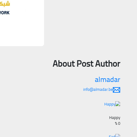
About Post Author
almadar
info@almadar.be
Happy
%
0