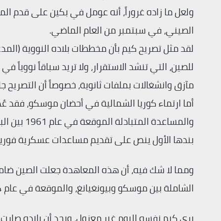
ولعل ما زاده غروراً، أنه عومل في بكين على قدم الم
الصيني، في سبتمبر من العام الماضي.
لقد مثل تصريح كيم بأن مخططات بلاده النووية (المدعو
للصين، التي تنشد الاستقرار، ولا تريد سباقاً نووي
مآزق وانشغالات بملفات ثانوية، خصوصاً أن التصريح جاء
أما ارتماء كوريا الشمالية في أحضان موسكو، فقد عُد
بندها الأول ينص على تقديم مساعدات عسكرية فورية
ومما لا شك فيه، أن هذه المعاهدة جعلت الصين ضامناً 
الشاملة بين موسكو وبيونغيانغ، والموقعة في عام 2024، أصبح لدى نظام كيم الحديدي ضامن ثانٍ.
يرى كيم نفسه اليوم غير معزول، ويجد أن بلاده صا