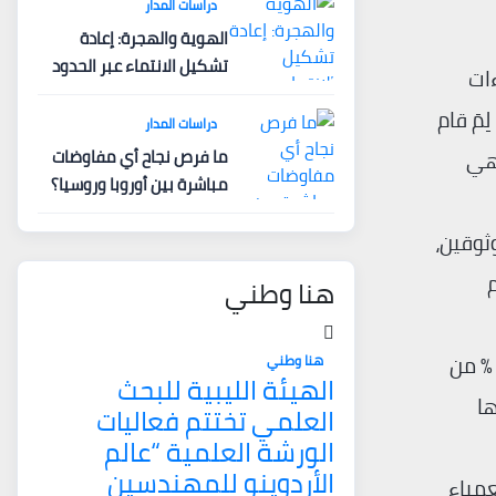
دراسات المدار
الهوية والهجرة: إعادة
تشكيل الانتماء عبر الحدود
ءات
مَ قام
دراسات المدار
ما فرص نجاح أي مفاوضات
وهي
مباشرة بين أوروبا وروسيا؟
ثوقين،
هنا وطني
ح أن الصين شكلت طوال العقود الماضية الرئة التي تتنفس بها كوريا الشمالية، بدليل سيطرة الأولى على 95 % من
هنا وطني
الهيئة الليبية للبحث
ها
العلمي تختتم فعاليات
الورشة العلمية “عالم
الأردوينو للمهندسين
عمياء