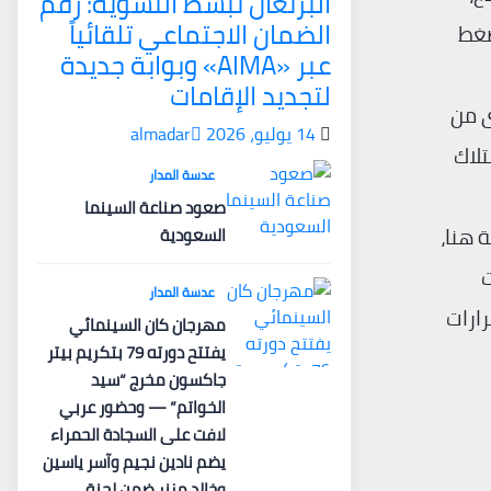
البرتغال تبسّط التسوية: رقم
الضمان الاجتماعي تلقائياً
ضغط
عبر «AIMA» وبوابة جديدة
لتجديد الإقامات
ى من
14 يوليو، 2026
almadar
تلاك
عدسة المدار
صعود صناعة السينما
 هنا،
السعودية
ت
عدسة المدار
ارات
مهرجان كان السينمائي
يفتتح دورته 79 بتكريم بيتر
جاكسون مخرج “سيد
الخواتم” — وحضور عربي
لافت على السجادة الحمراء
يضم نادين نجيم وآسر ياسين
وخالد مزنر ضمن لجنة