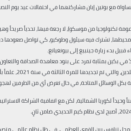
ساواة مع بوتين إبان مشاركتهما في احتفالات عيد يوم النصر
مة تكنولوجيا من موسكو)، لا رجعة فيها، تحدياً صريحاً وهيك
اً في محيطها، تشترك فيه سيئول وطوكيو، كي تواصل صعودها د
 قبيل بدء زيارة جينبيغ إلى بيونغيانغ.
ّ في بكين بمثابة تمرد على بنود معاهدة الصداقة والتعاون
والمساعدة المتبادلة الموقعة في عام 1961 بين البلدين، والتي تم تجديدها للمرة الثالثة في 
 بكل الوسائل المتاحة، في حال تعرض أي من الطرفين لهجو
وحيداً لكوريا الشمالية، لكن مع اتفاقية الشراكة الاستراتي
رت محل تنافس بين القوى العظمى، في ظل نظام عالمي متصد