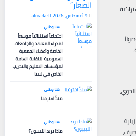
الصغار”
تراكية
9 أغسطس، 2026
almadar
هنا وطني
اجتماعاً استثنائياً موسعاً
ولاً
لمدراء المعاهد والجامعات
الخاصة وأعضاء الجمعية
العمومية للنقابة العامة
لمؤسسات التعليم والتدريب
الخاص في ليبيا
 الجوي،
هنا وطني
منذُ افترقنا
عيم الروسي، فيلاديمير بوتين، في عام 2024، بأول زيارة
هنا وطني
ماذا يريد الليبيون؟
التصرف،