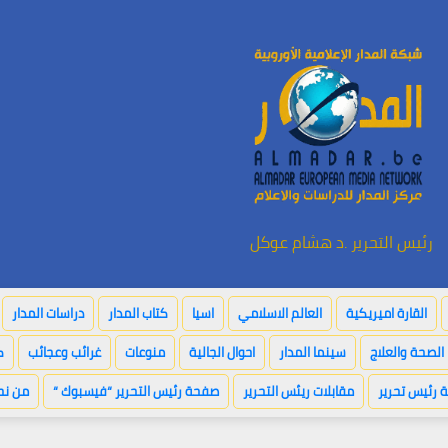
رئيس التحرير .د هشام عوكل
القارة اميريكية
العالم الاسلامي
اسيا
كتاب المدار
دراسات المدار
الصحة والعلاج
سينما المدار
احوال الجالية
منوعات
غرائب وعجائب
ك
 رئيس تحرير
مقابلات ريئس التحرير
صفحة رئيس التحرير “فيسبوك “
من نح