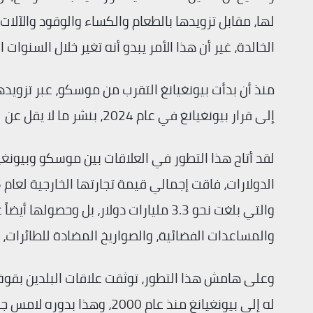
لها، مقابل تزويدها بالطعام والكساء والوقود والآلات 
الخالدة، غير أن هذا الأمر يبدو أنه تغير خلال السنوات ا
منذ أن بدأت بيونغيانغ التقرب من موسكو، عبر تزويدها
إلى قرار بيونغيانغ في عام 2024، بنشر ما لا يقل عن 11 ألف جندي كوري شمالي للقتال إلى جانب القوات الروسية.
لقد أتاح هذا التطور في العلاقات بين موسكو وبيونغي
الدولارات، فاقت إجمالي قيمة تجارتها الخارجية لعام 2025.
والتي بلغت نحو 3.3 مليارات دولار، بل 
والمساعدات الفضائية، والصواريخ المضادة للطائرات، 
له إلى بيونغيانغ منذ عام 00