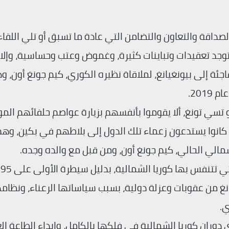
لصداقة والتعاون والتضامن التي عادة ما تسبق أو تلي اللقا
جد تعقيدات وتباينات كثيرة، وغموض وعتب وحساسية، وإلا لِ
جئة إلى بيونغيانغ، لملاقاة نظيره الكوري، كيم جونغ أون، 
201.
تسي تونغ، ألا يقوموا بأنفسهم بزيارة عواصم حلفائهم المو
انوا يستدعون زعماء تلك الدول إلى بلاطهم في بكين، وهم
مالي الحالي، كيم جونغ أون، ومن قبل مع والده وجده.
صحي
يانغ من عقوبات وعزلة دولية، بسبب سياساتها الرعناء، ونظام
ي.
وران كوريا الشمالية في فلكها بالكامل، وإبداء الطاعة ال