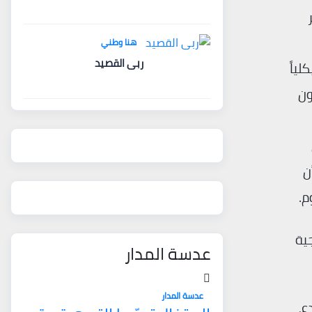
هنا وطني
ربى القصيد
لياً
ون
سنة 2021، علماً بأن
م.
جية
عدسة المدار
عدسة المدار
ع،