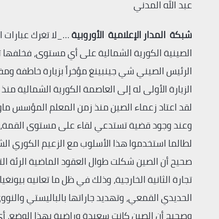
عبد الله المدني
شبكة المدار الإعلامية الأوروبية
…_لا تغرك عبارات ا
الصينية الكورية الشمالية على أي مستوى، فخلفها تو
الرئيس الصيني شي جينبينغ مؤخراً بزيارة خاطفة ومفا
الزيارة الأولى له إلى العاصمة الكورية الشمالية منذ عام 9
لقد اعتاد زعماء الصين منذ زمن المعلم المؤسس ماو 
وعند وجود قضية تستدعي لقاء على مستوى القمة، ك
لطالما استخدموا هذا الأسلوب مع الزعيم الكوري الش
تجارة الثانية الخارجية، وذلك في ظل ما تعانيه بيونغ
الحديدي القمعي، وتهديد جاراتها بالباليستي والنوو
وصحيح أن الصين كانت سعيدة وراضية بهذا الوضع، أي د